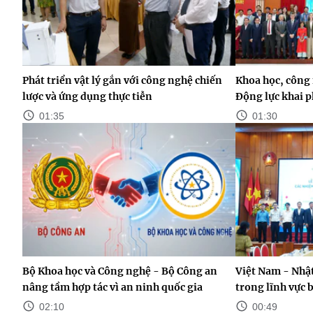
Phát triển vật lý gắn với công nghệ chiến
Khoa học, công 
lược và ứng dụng thực tiễn
Động lực khai p
01:35
01:30
Bộ Khoa học và Công nghệ - Bộ Công an
Việt Nam - Nhật
nâng tầm hợp tác vì an ninh quốc gia
trong lĩnh vực 
02:10
00:49