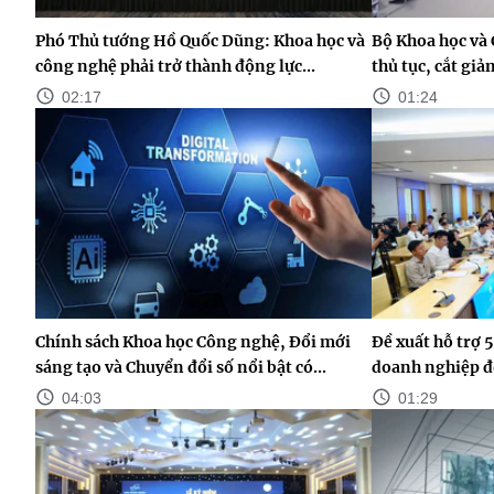
Phó Thủ tướng Hồ Quốc Dũng: Khoa học và
Bộ Khoa học và 
công nghệ phải trở thành động lực...
thủ tục, cắt gi
02:17
01:24
Chính sách Khoa học Công nghệ, Đổi mới
Đề xuất hỗ trợ 5
sáng tạo và Chuyển đổi số nổi bật có...
doanh nghiệp đ
04:03
01:29