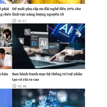
ố phải
Đề xuất phụ cấp ưu đãi nghề đến 70% cho
ng chéo
lĩnh vực năng lượng nguyên tử
01:17
n bản
Ban hành Danh mục hệ thống trí tuệ nhân
tạo có rủi ro cao
01:46