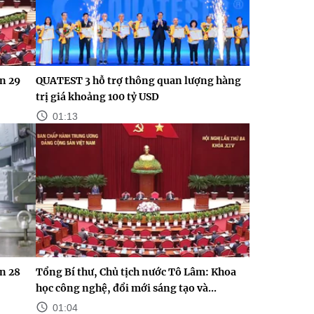
n 29
QUATEST 3 hỗ trợ thông quan lượng hàng
trị giá khoảng 100 tỷ USD
01:13
n 28
Tổng Bí thư, Chủ tịch nước Tô Lâm: Khoa
học công nghệ, đổi mới sáng tạo và...
01:04