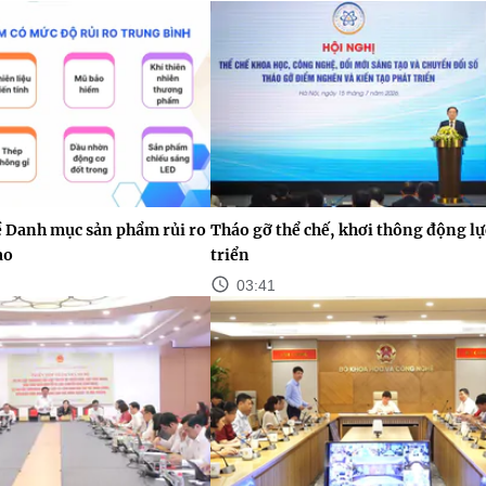
ề Danh mục sản phẩm rủi ro
Tháo gỡ thể chế, khơi thông động lự
ao
triển
03:41