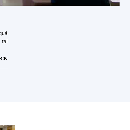
 quả
tại
&CN