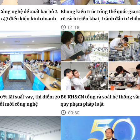
Công nghệ đề xuất bãi bỏ 2
Khung kiến trúc tổng thể quốc gia s
ảm 47 điều kiện kinh doanh
rõ cách triển khai, tránh đầu tư chồ
01:18
0% lãi suất vay, thí điểm 20
Bộ KH&CN tổng rà soát hệ thống vă
ổi mới công nghệ
quy phạm pháp luật
00:30