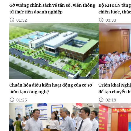
Gỡ vướng chính sách về tần số, viễn thông
Bộ KH&CN tăng 
từ thực tiễn doanh nghiệp
chiến lược, thú
01:32
03:33
Chuẩn hóa điều kiện hoạt động của cơ sở
Triển khai Nghị
ươm tạo công nghệ
để tạo chuyển b
01:25
02:18