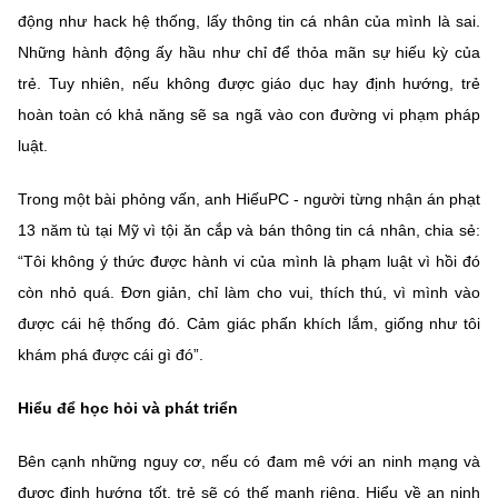
động như hack hệ thống, lấy thông tin cá nhân của mình là sai.
Những hành động ấy hầu như chỉ để thỏa mãn sự hiếu kỳ của
trẻ. Tuy nhiên, nếu không được giáo dục hay định hướng, trẻ
hoàn toàn có khả năng sẽ sa ngã vào con đường vi phạm pháp
luật.
Trong một bài phỏng vấn, anh HiếuPC - người từng nhận án phạt
13 năm tù tại Mỹ vì tội ăn cắp và bán thông tin cá nhân, chia sẻ:
“Tôi không ý thức được hành vi của mình là phạm luật vì hồi đó
còn nhỏ quá. Đơn giản, chỉ làm cho vui, thích thú, vì mình vào
được cái hệ thống đó. Cảm giác phấn khích lắm, giống như tôi
khám phá được cái gì đó”.
Hiểu để học hỏi và phát triển
Bên cạnh những nguy cơ, nếu có đam mê với an ninh mạng và
được định hướng tốt, trẻ sẽ có thế mạnh riêng. Hiểu về an ninh