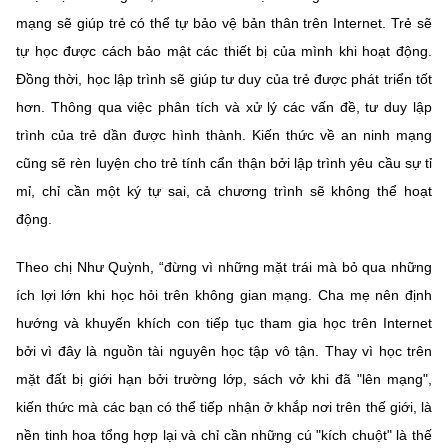
mạng sẽ giúp trẻ có thể tự bảo vệ bản thân trên Internet. Trẻ sẽ
tự học được cách bảo mật các thiết bị của mình khi hoạt động.
Đồng thời, học lập trình sẽ giúp tư duy của trẻ được phát triển tốt
hơn. Thông qua việc phân tích và xử lý các vấn đề, tư duy lập
trình của trẻ dần được hình thành. Kiến thức về an ninh mạng
cũng sẽ rèn luyện cho trẻ tính cẩn thận bởi lập trình yêu cầu sự tỉ
mỉ, chỉ cần một ký tự sai, cả chương trình sẽ không thể hoạt
động.
Theo chị Như Quỳnh, “đừng vì những mặt trái mà bỏ qua những
ích lợi lớn khi học hỏi trên không gian mạng. Cha mẹ nên định
hướng và khuyến khích con tiếp tục tham gia học trên Internet
bởi vì đây là nguồn tài nguyên học tập vô tận. Thay vì học trên
mặt đất bị giới hạn bởi trường lớp, sách vở khi đã "lên mạng",
kiến thức mà các bạn có thể tiếp nhận ở khắp nơi trên thế giới, là
nền tinh hoa tổng hợp lại và chỉ cần những cú "kích chuột" là thế