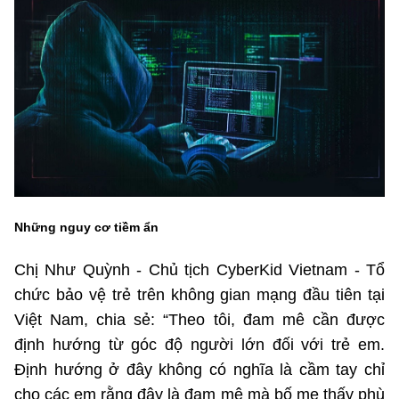
MST IOFFICE
Văn bản QPPL
Sở Khoa học và Công nghệ
Chuyển đổi số
THỐNG KÊ
Văn bản chỉ đạo điều hành
Bưu chính, Viễn thông
Multimedia
Khoa học và Công nghệ
Lấy ý kiến người dân về dự thảo VBQPPL
Sở hữu trí tuệ
THƯ ĐIỆN TỬ
Đổi mới sáng tạo
Tiêu chuẩn, đo lường, chất lượng
Khác
Chuyển đổi số
Năng lượng nguyên tử
Videos
Những nguy cơ tiềm ẩn
Bưu chính, Viễn thông
Tin tổng hợp
Infographic
Chị Như Quỳnh - Chủ tịch CyberKid Vietnam - Tổ
Sở hữu trí tuệ
Tin địa phương
Ảnh
chức bảo vệ trẻ trên không gian mạng đầu tiên tại
Việt Nam, chia sẻ: “Theo tôi, đam mê cần được
Tiêu chuẩn, đo lường, chất lượng
Voice
định hướng từ góc độ người lớn đối với trẻ em.
Năng lượng nguyên tử
Định hướng ở đây không có nghĩa là cầm tay chỉ
Nhiệm vụ trọng tâm
cho các em rằng đây là đam mê mà bố mẹ thấy phù