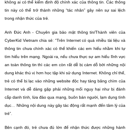
(Ghi rõ nguồn "https://mst.gov.vn" khi phát hành lại thông tin từ
không ai có thể kiểm định độ chính xác của thông tin. Các thông
website này)
tin này có thể trở thành những “tác nhân” gây nên sự sai lệch
trong nhận thức của trẻ.
Anh Đức Anh - Chuyên gia bảo mật thông tin/Thành viên của
CyberKid Vietnam chia sẻ: “Trên Internet có quá nhiều tài liệu và
thông tin chưa chính xác có thể khiến các em hiểu nhầm khi tự
tìm hiểu trên mạng. Ngoài ra, nếu chưa thực sự am hiểu lĩnh vực
an toàn thông tin thì các em còn rất dễ bị cám dỗ bởi những nội
dung khác thú vị hơn học tập khi sử dụng Internet. Không chỉ thế,
trẻ có thể bị lạc vào những website độc hay tảng băng chìm của
Internet và dễ dàng gặp phải những mối nguy hại như bị đánh
cắp danh tính, lừa đảo qua mạng, buôn bán người, lạm dụng tình
dục… Những nội dung này gây tác động rất mạnh đến tâm lý của
trẻ”.
Bên cạnh đó,
trẻ chưa đủ lớn để nhận thức được những hành