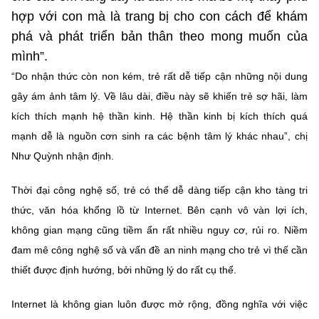
Chọn ngôn ngữ
hợp với con mà là trang bị cho con cách để khám
phá và phát triển bản thân theo mong muốn của
Vietnamese
English
mình”.
“Do nhận thức còn non kém, trẻ rất dễ tiếp cận những nội dung
gây ám ảnh tâm lý. Về lâu dài, điều này sẽ khiến trẻ sợ hãi, làm
BỘ KHOA HỌC VÀ CÔNG NGHỆ
kích thích mạnh hệ thần kinh. Hệ thần kinh bị kích thích quá
MINISTRY OF SCIENCE AND TECHNOLOGY
mạnh dễ là nguồn cơn sinh ra các bệnh tâm lý khác nhau”, chị
Điều khoản sử dụng
Theo dõi MST:
Góp ý
Như Quỳnh nhận định.
Thời đại công nghệ số, trẻ có thể dễ dàng tiếp cận kho tàng tri
Cơ quan chủ quản: Bộ Khoa học và Công nghệ (MST)
thức, văn hóa khổng lồ từ Internet. Bên cạnh vô vàn lợi ích,
Chịu trách nhiệm nội dung: Nguyễn Thị Hải Hằng
Giám đốc Trung tâm Truyền thông Khoa học và Công nghệ.
không gian mạng cũng tiềm ẩn rất nhiều nguy cơ, rủi ro. Niềm
Liên hệ
đam mê công nghệ số và vấn đề an ninh mạng cho trẻ vì thế cần
Địa chỉ: Ban Biên tập Cổng TTĐT - 18 Nguyễn Du, TP. Hà Nội
thiết được định hướng, bởi những lý do rất cụ thể.
Điện thoại: 024 3936 9506
Email:
stc@mst.gov.vn
Internet là không gian luôn được mở rộng, đồng nghĩa với việc
©2026 Bản quyền thuộc Bộ Khoa Học và Công Nghệ