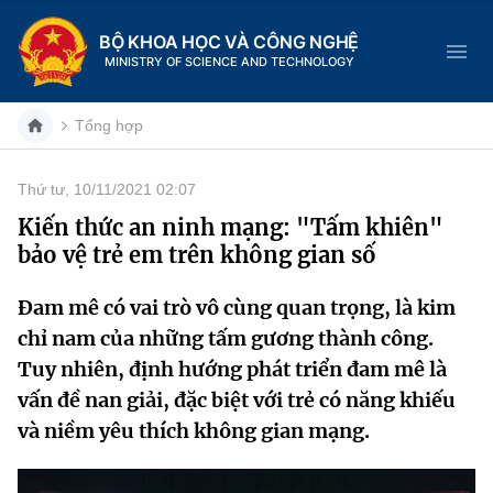
BỘ KHOA HỌC VÀ CÔNG NGHỆ
MINISTRY OF SCIENCE AND TECHNOLOGY
Tổng hợp
Thứ tư, 10/11/2021 02:07
Danh mục
Kiến thức an ninh mạng: "Tấm khiên"
bảo vệ trẻ em trên không gian số
Trang chủ
Đam mê có vai trò vô cùng quan trọng, là kim
Giới thiệu
chỉ nam của những tấm gương thành công.
Chức năng nhiệm vụ
Tin tức sự kiện
Tuy nhiên, định hướng phát triển đam mê là
vấn đề nan giải, đặc biệt với trẻ có năng khiếu
Dịch vụ công
Cơ cấu tổ chức
Khoa học và Công nghệ
và niềm yêu thích không gian mạng.
Hệ thống văn bản
Lịch sử phát triển
Đổi mới sáng tạo