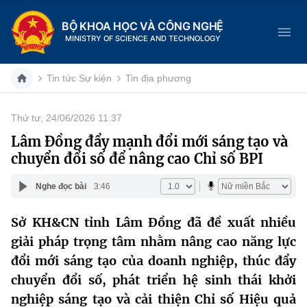
BỘ KHOA HỌC VÀ CÔNG NGHỆ
MINISTRY OF SCIENCE AND TECHNOLOGY
Tin tức Sự kiện
Tin địa phương
Thứ tư, 24/06/2026 11:37
Danh mục
Lâm Đồng đẩy mạnh đổi mới sáng tạo và
chuyển đổi số để nâng cao Chỉ số BPI
Trang chủ
Nghe đọc bài
3:46
Giới thiệu
Sở KH&CN tỉnh Lâm Đồng đã đề xuất nhiều
Chức năng nhiệm vụ
Tin tức sự kiện
giải pháp trọng tâm nhằm nâng cao năng lực
Dịch vụ công
đổi mới sáng tạo của doanh nghiệp, thúc đẩy
Cơ cấu tổ chức
Khoa học và Công nghệ
chuyển đổi số, phát triển hệ sinh thái khởi
Hệ thống văn bản
Lịch sử phát triển
Đổi mới sáng tạo
nghiệp sáng tạo và cải thiện Chỉ số Hiệu quả