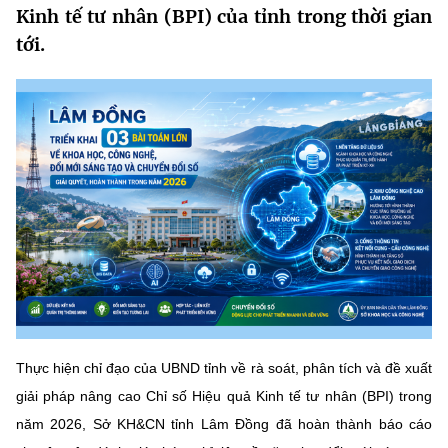
Kinh tế tư nhân (BPI) của tỉnh trong thời gian
MST IOFFICE
Văn bản QPPL
Sở Khoa học và Công nghệ
Chuyển đổi số
tới.
THỐNG KÊ
Văn bản chỉ đạo điều hành
Bưu chính, Viễn thông
Multimedia
Khoa học và Công nghệ
Lấy ý kiến người dân về dự thảo VBQPPL
Sở hữu trí tuệ
THƯ ĐIỆN TỬ
Đổi mới sáng tạo
Tiêu chuẩn, đo lường, chất lượng
Khác
Chuyển đổi số
Năng lượng nguyên tử
Videos
Bưu chính, Viễn thông
Tin tổng hợp
Infographic
Sở hữu trí tuệ
Tin địa phương
Ảnh
Tiêu chuẩn, đo lường, chất lượng
Thực hiện chỉ đạo của UBND tỉnh về rà soát, phân tích và đề xuất
Voice
giải pháp nâng cao Chỉ số Hiệu quả Kinh tế tư nhân (BPI) trong
Năng lượng nguyên tử
Nhiệm vụ trọng tâm
năm 2026,
Sở KH&CN tỉnh Lâm Đồng đã hoàn thành báo cáo