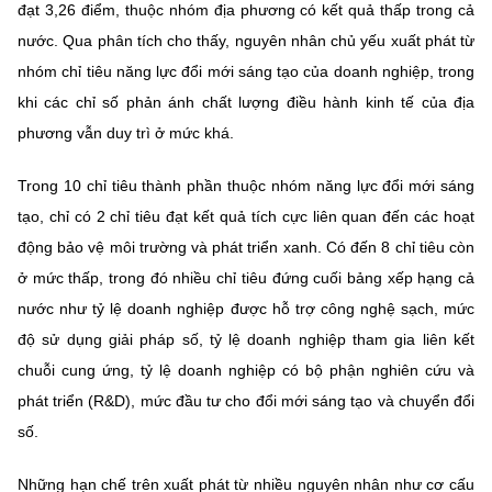
(Ghi rõ nguồn "https://mst.gov.vn" khi phát hành lại thông tin từ
đạt 3,26 điểm, thuộc nhóm địa phương có kết quả thấp trong cả
website này)
nước. Qua phân tích cho thấy, nguyên nhân chủ yếu xuất phát từ
nhóm chỉ tiêu năng lực đổi mới sáng tạo của doanh nghiệp, trong
khi các chỉ số phản ánh chất lượng điều hành kinh tế của địa
phương vẫn duy trì ở mức khá.
Trong 10 chỉ tiêu thành phần thuộc nhóm năng lực đổi mới sáng
tạo, chỉ có 2 chỉ tiêu đạt kết quả tích cực liên quan đến các hoạt
động bảo vệ môi trường và phát triển xanh. Có đến 8 chỉ tiêu còn
ở mức thấp, trong đó nhiều chỉ tiêu đứng cuối bảng xếp hạng cả
nước như tỷ lệ doanh nghiệp được hỗ trợ công nghệ sạch, mức
độ sử dụng giải pháp số, tỷ lệ doanh nghiệp tham gia liên kết
chuỗi cung ứng, tỷ lệ doanh nghiệp có bộ phận nghiên cứu và
phát triển (R&D), mức đầu tư cho đổi mới sáng tạo và chuyển đổi
số.
Những hạn chế trên xuất phát từ nhiều nguyên nhân như cơ cấu