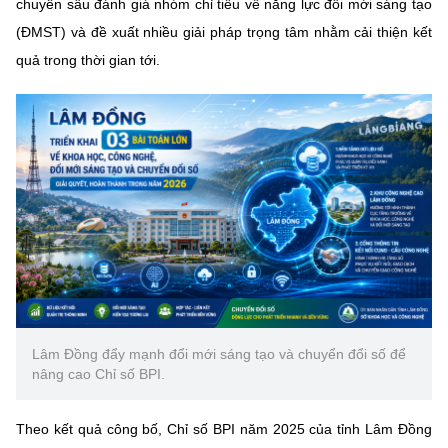
chuyên sâu đánh giá nhóm chỉ tiêu về năng lực đổi mới sáng tạo
Chọn ngôn ngữ
(ĐMST) và đề xuất nhiều giải pháp trọng tâm nhằm cải thiện kết
Vietnamese
English
quả trong thời gian tới.
BỘ KHOA HỌC VÀ CÔNG NGHỆ
MINISTRY OF SCIENCE AND TECHNOLOGY
Điều khoản sử dụng
Theo dõi MST:
Góp ý
Cơ quan chủ quản: Bộ Khoa học và Công nghệ (MST)
Chịu trách nhiệm nội dung: Nguyễn Thị Hải Hằng
Giám đốc Trung tâm Truyền thông Khoa học và Công nghệ.
Liên hệ
Lâm Đồng đẩy mạnh đổi mới sáng tạo và chuyển đổi số để
Địa chỉ: Ban Biên tập Cổng TTĐT - 18 Nguyễn Du, TP. Hà Nội
nâng cao Chỉ số BPI.
Điện thoại: 024 3936 9506
Email:
stc@mst.gov.vn
Theo kết quả công bố, Chỉ số BPI năm 2025 của tỉnh Lâm Đồng
©2026 Bản quyền thuộc Bộ Khoa Học và Công Nghệ