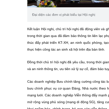
Đại diện các đơn vị phát biểu tại Hội nghị
Kết luận Hội nghị, chủ trì hội nghị đã động viên và
trong thời gian qua đã đảm bảo thông tin liên lạc p
thúc đẩy phát triển KT-XH, an ninh quốc phòng, tạ
thực hiện công tác an sinh xã hội trên địa bàn tỉnh.
Đồng thời chủ trì hội nghị đã yêu cầu, trong thời g
và an ninh thông tin, ưu tiên xử lý sự cố, đảm bảo tuy
Các doanh nghiệp Bưu chính tăng cường công tác bả
bưu chính phục vụ cơ quan Đảng, Nhà nước theo h
mạng lưới. Các doanh nghiệp Viễn thông đẩy mạnh ph
mở rộng vùng phủ sóng (mạng di động 5G), tăng cườ
khai ngầm hóa, chỉnh trang, bó gọn cáp viễn thông, 