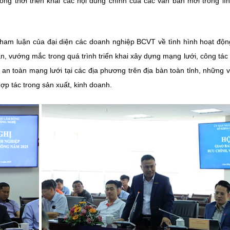
ồng thời triển khai các nội dung chính của các văn bản mới trong lĩ
 tham luận của đại diện các doanh nghiệp BCVT về tình hình hoạt độ
ăn, vướng mắc trong quá trình triển khai xây dựng mạng lưới, công tá
 an toàn mạng lưới tại các địa phương trên địa bàn toàn tỉnh, những 
ợp tác trong sản xuất, kinh doanh.