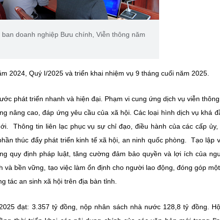
o ban doanh nghiệp Bưu chính, Viễn thông năm
m 2024, Quý I/2025 và triển khai nhiệm vụ 9 tháng cuối năm 2025.
bước phát triển nhanh và hiện đại. Phạm vi cung ứng dịch vụ viễn thôn
g nâng cao, đáp ứng yêu cầu của xã hội. Các loại hình dịch vụ khá đ
mới.
Thông tin liên lạc phục vụ sự chỉ đạo, điều hành của các cấp ủy,
ần thúc đẩy phát triển kinh tế xã hội, an ninh quốc phòng. Tạo lập 
úng quy định pháp luật, tăng cường đảm bảo quyền và lợi ích của ng
nh và bền vững, tạo việc làm ổn định cho người lao động, đóng góp mộ
 tác an sinh xã hội trên địa bàn tỉnh.
025 đạt: 3.357 tỷ đồng, nộp nhân sách nhà nước 128,8 tỷ đồng. Hộ