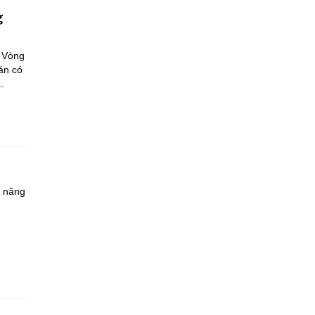
g
a Vòng
án có
.
à năng