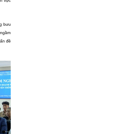
nh vực
ng bưu
c ngầm
vấn đề