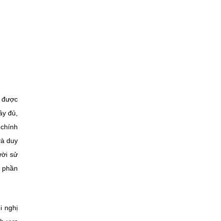
g được
ầy đủ,
 chính
và duy
ười sử
t phần
i nghị