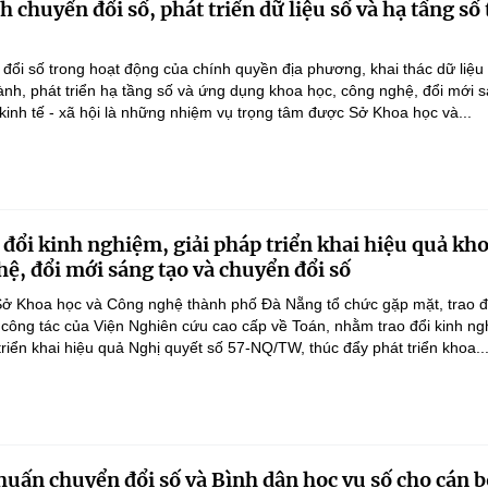
chuyển đổi số, phát triển dữ liệu số và hạ tầng số 
ổi số trong hoạt động của chính quyền địa phương, khai thác dữ liệu
hành, phát triển hạ tầng số và ứng dụng khoa học, công nghệ, đổi mới 
 kinh tế - xã hội là những nhiệm vụ trọng tâm được Sở Khoa học và...
 đổi kinh nghiệm, giải pháp triển khai hiệu quả kh
hệ, đổi mới sáng tạo và chuyển đổi số
ở Khoa học và Công nghệ thành phố Đà Nẵng tổ chức gặp mặt, trao đ
 công tác của Viện Nghiên cứu cao cấp về Toán, nhằm trao đổi kinh ng
triển khai hiệu quả Nghị quyết số 57-NQ/TW, thúc đẩy phát triển khoa..
huấn chuyển đổi số và Bình dân học vụ số cho cán b