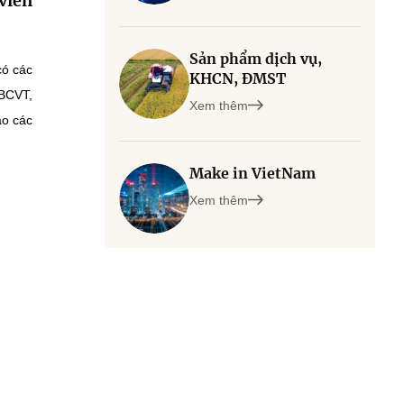
viễn
Sản phẩm dịch vụ,
có các
KHCN, ĐMST
 BCVT,
Xem thêm
ạo các
Make in VietNam
Xem thêm