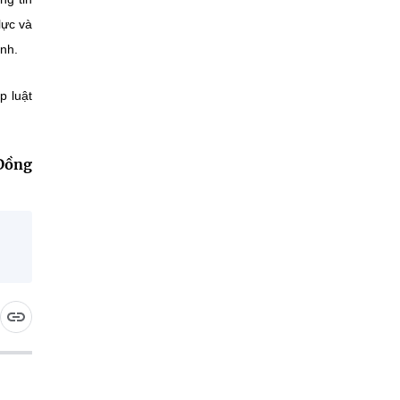
lực và
ỉnh.
p luật
Đồng