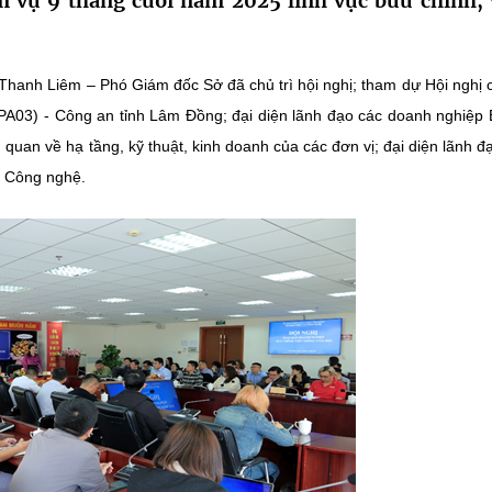
m vụ 9 tháng cuối năm 2025 lĩnh vực bưu chính, 
Thanh Liêm – Phó Giám đốc Sở đã chủ trì hội nghị; tham dự Hội nghị 
ộ (PA03) - Công an tỉnh Lâm Đồng; đại diện lãnh đạo các doanh nghiệp
n quan về hạ tầng, kỹ thuật, kinh doanh của các đơn vị; đại diện lãnh đ
à Công nghệ.