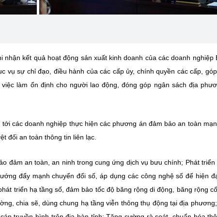
 ghi nhận kết quả hoạt động sản xuất kinh doanh của các doanh nghiệp
hục vụ sự chỉ đạo, điều hành của các cấp ủy, chính quyền các cấp, gó
o việc làm ổn định cho người lao động, đóng góp ngân sách địa phư
ian tới các doanh nghiệp thực hiện các phương án đảm bảo an toàn mạn
ệt đối an toàn thông tin liên lạc.
o đảm an toàn, an ninh trong cung ứng dịch vụ bưu chính; Phát triể
ướng đẩy mạnh chuyển đổi số, áp dụng các công nghệ số để hiện đ
át triển hạ tầng số, đảm bảo tốc độ băng rộng di động, băng rộng cố
ng, chia sẽ, dùng chung hạ tầng viễn thông thụ động tại địa phương;
cáp truyền hình trên địa bàn tỉnh; Tăng cường rà soát, chuẩn hóa thô