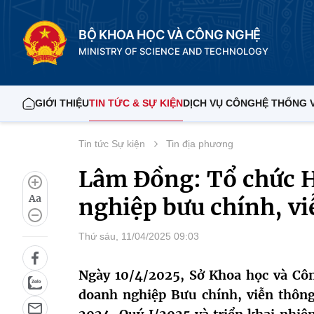
BỘ KHOA HỌC VÀ CÔNG NGHỆ
MINISTRY OF SCIENCE AND TECHNOLOGY
GIỚI THIỆU
TIN TỨC & SỰ KIỆN
DỊCH VỤ CÔNG
HỆ THỐNG 
Tin tức Sự kiện
Tin địa phương
Lâm Đồng: Tổ chức H
Aa
nghiệp bưu chính, v
Thứ sáu, 11/04/2025 09:03
Ngày 10/4/2025, Sở Khoa học và Côn
doanh nghiệp Bưu chính, viễn thôn