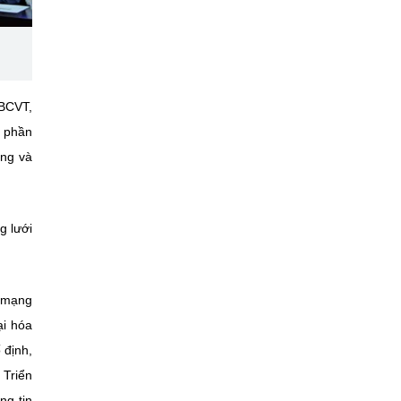
 BCVT,
p phần
ơng và
g lưới
n mạng
ại hóa
 định,
 Triển
ng tin