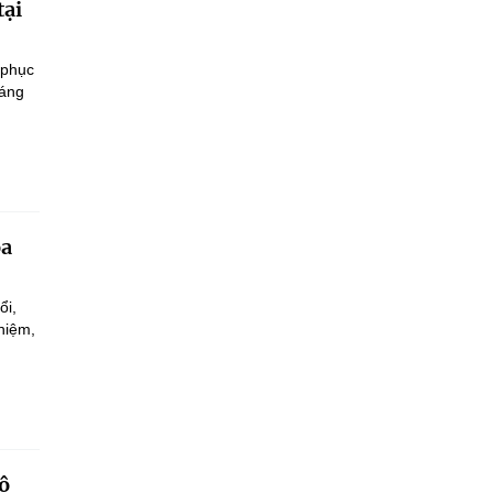
tại
 phục
sáng
oa
ổi,
hiệm,
.
ộ