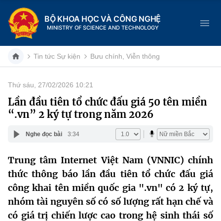
BỘ KHOA HỌC VÀ CÔNG NGHỆ
MINISTRY OF SCIENCE AND TECHNOLOGY
Tin tức Sự kiện
Bưu chính, Viễn thông
Thứ sáu, 27/02/2026 10:21
Danh mục
Lần đầu tiên tổ chức đấu giá 50 tên miền
“.vn” 2 ký tự trong năm 2026
Trang chủ
Nghe đọc bài
3:34
Giới thiệu
Trung tâm Internet Việt Nam (VNNIC) chính
Chức năng nhiệm vụ
Tin tức sự kiện
thức thông báo lần đầu tiên tổ chức đấu giá
Dịch vụ công
công khai tên miền quốc gia ".vn" có 2 ký tự,
Cơ cấu tổ chức
Khoa học và Công nghệ
nhóm tài nguyên số có số lượng rất hạn chế và
Hệ thống văn bản
Lịch sử phát triển
Đổi mới sáng tạo
có giá trị chiến lược cao trong hệ sinh thái số