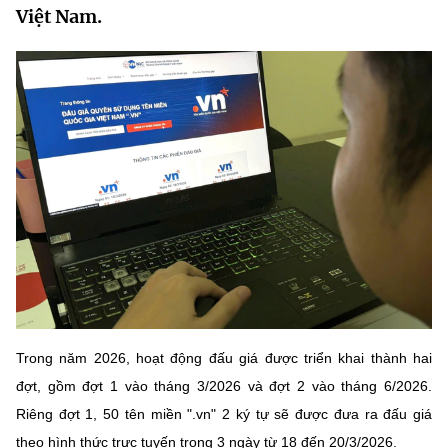
Việt Nam.
MST IOFFICE
Văn bản QPPL
Sở Khoa học và Công nghệ
Chuyển đổi số
THỐNG KÊ
Văn bản chỉ đạo điều hành
Bưu chính, Viễn thông
Multimedia
Khoa học và Công nghệ
Lấy ý kiến người dân về dự thảo VBQPPL
Sở hữu trí tuệ
THƯ ĐIỆN TỬ
Đổi mới sáng tạo
Tiêu chuẩn, đo lường, chất lượng
Khác
Chuyển đổi số
Năng lượng nguyên tử
Videos
Bưu chính, Viễn thông
Tin tổng hợp
Infographic
Sở hữu trí tuệ
Tin địa phương
Ảnh
Trong năm 2026, hoạt động đấu giá được triển khai thành hai
Tiêu chuẩn, đo lường, chất lượng
Voice
đợt, gồm đợt 1 vào tháng 3/2026 và đợt 2 vào tháng 6/2026.
Năng lượng nguyên tử
Nhiệm vụ trọng tâm
Riêng đợt 1, 50 tên miền ".vn" 2 ký tự sẽ được đưa ra đấu giá
theo hình thức trực tuyến trong 3 ngày từ 18 đến 20/3/2026.