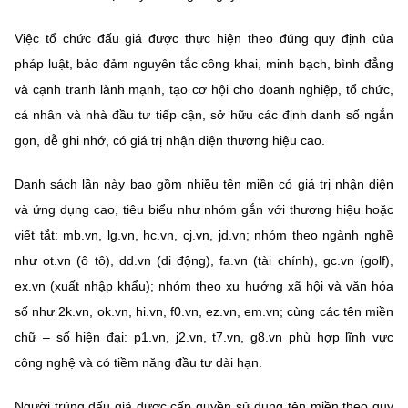
Chọn ngôn ngữ
Việc tổ chức đấu giá được thực hiện theo đúng quy định của
Vietnamese
English
pháp luật, bảo đảm nguyên tắc công khai, minh bạch, bình đẳng
và cạnh tranh lành mạnh, tạo cơ hội cho doanh nghiệp, tổ chức,
cá nhân và nhà đầu tư tiếp cận, sở hữu các định danh số ngắn
BỘ KHOA HỌC VÀ CÔNG NGHỆ
gọn, dễ ghi nhớ, có giá trị nhận diện thương hiệu cao.
MINISTRY OF SCIENCE AND TECHNOLOGY
Danh sách lần này bao gồm nhiều tên miền có giá trị nhận diện
Điều khoản sử dụng
Theo dõi MST:
Góp ý
và ứng dụng cao, tiêu biểu như nhóm gắn với thương hiệu hoặc
viết tắt: mb.vn, lg.vn, hc.vn, cj.vn, jd.vn; nhóm theo ngành nghề
Cơ quan chủ quản: Bộ Khoa học và Công nghệ (MST)
như ot.vn (ô tô), dd.vn (di động), fa.vn (tài chính), gc.vn (golf),
Chịu trách nhiệm nội dung: Nguyễn Thị Hải Hằng
ex.vn (xuất nhập khẩu); nhóm theo xu hướng xã hội và văn hóa
Giám đốc Trung tâm Truyền thông Khoa học và Công nghệ.
số như 2k.vn, ok.vn, hi.vn, f0.vn, ez.vn, em.vn; cùng các tên miền
Liên hệ
Địa chỉ: Ban Biên tập Cổng TTĐT - 18 Nguyễn Du, TP. Hà Nội
chữ – số hiện đại: p1.vn, j2.vn, t7.vn, g8.vn phù hợp lĩnh vực
Điện thoại: 024 3936 9506
công nghệ và có tiềm năng đầu tư dài hạn.
Email:
stc@mst.gov.vn
©2026 Bản quyền thuộc Bộ Khoa Học và Công Nghệ
Người trúng đấu giá được cấp quyền sử dụng tên miền theo quy