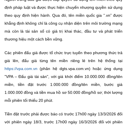
(Ghi rõ nguồn "https://mst.gov.vn" khi phát hành lại thông tin từ
định pháp luật và được thực hiện chuyển nhượng quyền sử dụng
website này)
theo quy định hiện hành. Qua đó, tên miền quốc gia “.vn” được
khẳng định không chỉ là công cụ nhận diện trên môi trường mạng
mà còn là tài sản số có giá trị khai thác, đầu tư và phát triển
thương hiệu một cách bền vững.
Các phiên đấu giá được tổ chức trực tuyến theo phương thức trả
giá lên, đấu giá từng tên miền riêng lẻ trên hệ thống tại
https://vpa.com.vn
(phân hệ dgts.vpa.com.vn) hoặc ứng dụng
"VPA – Đấu giá tài sản", với giá khởi điểm 10.000.000 đồng/tên
miền, tiền đặt trước 1.000.000 đồng/tên miền, bước giá
1.000.000 đồng và tiền mua hồ sơ 50.000 đồng/hồ sơ; thời lượng
mỗi phiên tối thiểu 20 phút.
Tiền đặt trước phải được báo có trước 17h00 ngày 13/3/2026 đối
với phiên ngày 18/3, trước 17h00 ngày 16/3/2026 đối với phiên