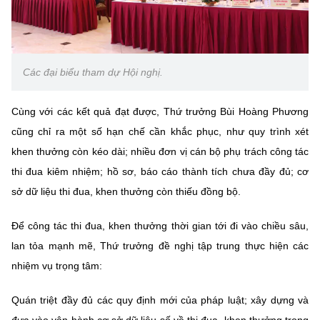
Các đại biểu tham dự Hội nghị.
Cùng với các kết quả đạt được, Thứ trưởng Bùi Hoàng Phương
cũng chỉ ra một số hạn chế cần khắc phục, như quy trình xét
khen thưởng còn kéo dài; nhiều đơn vị cán bộ phụ trách công tác
thi đua kiêm nhiệm; hồ sơ, báo cáo thành tích chưa đầy đủ; cơ
sở dữ liệu thi đua, khen thưởng còn thiếu đồng bộ.
Để công tác thi đua, khen thưởng thời gian tới đi vào chiều sâu,
lan tỏa mạnh mẽ, Thứ trưởng đề nghị tập trung thực hiện các
nhiệm vụ trọng tâm:
Quán triệt đầy đủ các quy định mới của pháp luật; xây dựng và
đưa vào vận hành cơ sở dữ liệu số về thi đua, khen thưởng trong