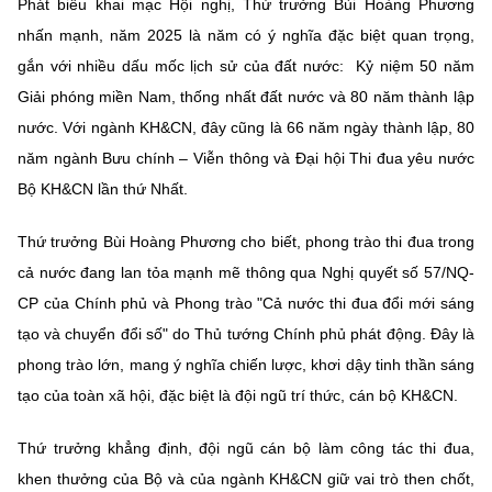
(Ghi rõ nguồn "https://mst.gov.vn" khi phát hành lại thông tin từ
Phát biểu khai mạc Hội nghị, Thứ trưởng Bùi Hoàng Phương
website này)
nhấn mạnh, năm 2025 là năm có ý nghĩa đặc biệt quan trọng,
gắn với nhiều dấu mốc lịch sử của đất nước: Kỷ niệm 50 năm
Giải phóng miền Nam, thống nhất đất nước và 80 năm thành lập
nước. Với ngành KH&CN, đây cũng là 66 năm ngày thành lập, 80
năm ngành Bưu chính – Viễn thông và Đại hội Thi đua yêu nước
Bộ KH&CN lần thứ Nhất.
Thứ trưởng Bùi Hoàng Phương cho biết, phong trào thi đua trong
cả nước đang lan tỏa mạnh mẽ thông qua Nghị quyết số 57/NQ-
CP của Chính phủ và Phong trào "Cả nước thi đua đổi mới sáng
tạo và chuyển đổi số" do Thủ tướng Chính phủ phát động. Đây là
phong trào lớn, mang ý nghĩa chiến lược, khơi dậy tinh thần sáng
tạo của toàn xã hội, đặc biệt là đội ngũ trí thức, cán bộ KH&CN.
Thứ trưởng khẳng định, đội ngũ cán bộ làm công tác thi đua,
khen thưởng của Bộ và của ngành KH&CN giữ vai trò then chốt,