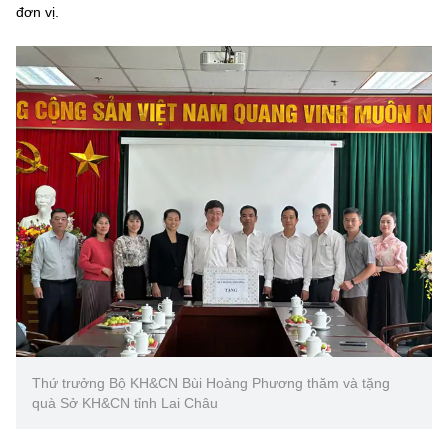
đơn vị.
Thứ trưởng Bộ KH&CN Bùi Hoàng Phương thăm và tặng
quà Sở KH&CN tỉnh Lai Châu