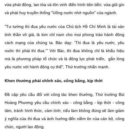
vừa phát động, lan tỏa và tôn vinh điển hình tiên tiến; vừa giữ gìn
và phát huy truyền thống "Uống nước nhớ nguồn" của ngành.
"Tư tưởng thi đua yêu nước của Chủ tịch Hồ Chí Minh là tài sản
tinh thần vô giá, là kim chỉ nam cho mọi phong trào hành động
cách mạng của chúng ta. Bác dạy: 'Thi đua là yêu nước, yêu
nước thì phải thi đua.'" Với Bác, thi đua không chỉ là khẩu hiệu
mà là phương pháp tổ chức và là động lực phát triển, gắn lòng
yêu nước với hành động cụ thể", Thứ trưởng nhấn mạnh.
Khen thưởng phải chính xác, công bằng, kịp thời
Đề cập yêu cầu đối với công tác khen thưởng, Thứ trưởng Bùi
Hoàng Phương yêu cầu chính xác - công bằng - kịp thời - công
tâm, tránh hình thức, cảm tính; nếu làm không đúng sẽ làm giảm
ý nghĩa của thi đua và ảnh hưởng đến niềm tin của cán bộ, công
chức, người lao động.