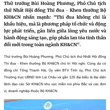
Thứ trưởng Bùi Hoàng Phương, Phó Chủ tịch
MST IOFFICE
Văn bản QPPL
Sở Khoa học và Công nghệ
Chuyển đổi số
thứ Nhất Hội đồng Thi đua - Khen thưởng Bộ
KH&CN nhấn mạnh: "Thi đua không chỉ là
THỐNG KÊ
Văn bản chỉ đạo điều hành
Bưu chính, Viễn thông
khẩu hiệu, mà là phương pháp tổ chức và động
Multimedia
Khoa học và Công nghệ
Lấy ý kiến người dân về dự thảo VBQPPL
lực phát triển, gắn liền giữa lòng yêu nước và
Sở hữu trí tuệ
hành động sáng tạo, góp phần lan tỏa tinh thần
THƯ ĐIỆN TỬ
Đổi mới sáng tạo
Tiêu chuẩn, đo lường, chất lượng
đổi mới trong toàn ngành KH&CN".
Khác
Chuyển đổi số
Năng lượng nguyên tử
Thứ trưởng Bùi Hoàng Phương, Phó Chủ tịch thứ Nhất Hội đồng
Videos
Thi đua - Khen thưởng Bộ KH&CN chủ trì Hội nghị. Cùng dự có
Bưu chính, Viễn thông
Tin tổng hợp
Infographic
đồng chí Tống Thanh Hải, Ủy viên BTV Tỉnh ủy, Phó Chủ tịch
Sở hữu trí tuệ
Thường trực UBND tỉnh Lai Châu và gần 120 đại biểu là đại diện
Tin địa phương
Ảnh
lãnh đạo các Sở KH&CN khu vực miền núi phía Bắc và các đơn
Tiêu chuẩn, đo lường, chất lượng
Voice
vị, doanh nghiệp thuộc Bộ KH&CN.
Năng lượng nguyên tử
Nhiệm vụ trọng tâm