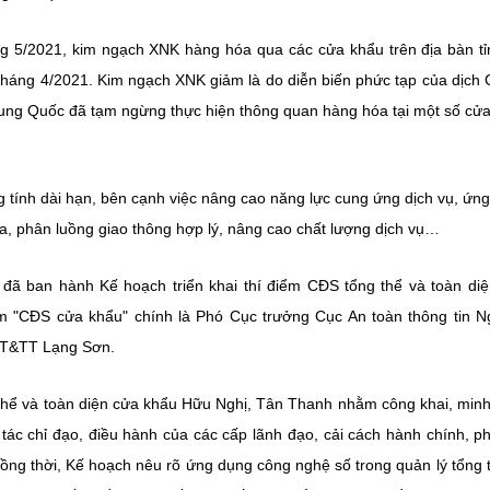
 5/2021, kim ngạch XNK hàng hóa qua các cửa khẩu trên địa bàn tỉ
tháng 4/2021. Kim ngạch XNK giảm là do diễn biến phức tạp của dịch 
Trung Quốc đã tạm ngừng thực hiện thông quan hàng hóa tại một số cử
ng tính dài hạn, bên cạnh việc nâng cao năng lực cung ứng dịch vụ, ứn
, phân luồng giao thông hợp lý, nâng cao chất lượng dịch vụ…
đã ban hành Kế hoạch triển khai thí điểm CĐS tổng thể và toàn di
m "CĐS cửa khẩu" chính là Phó Cục trưởng Cục An toàn thông tin 
 TT&TT Lạng Sơn.
g thể và toàn diện cửa khẩu Hữu Nghị, Tân Thanh nhằm công khai, min
 tác chỉ đạo, điều hành của các cấp lãnh đạo, cải cách hành chính, p
ồng thời, Kế hoạch nêu rõ ứng dụng công nghệ số trong quản lý tổng 