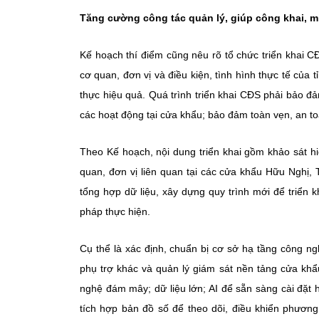
Tăng cường công tác quản lý, giúp công khai, 
Kế hoạch thí điểm cũng nêu rõ tổ chức triển khai 
cơ quan, đơn vị và điều kiện, tình hình thực tế của
thực hiệu quả. Quá trình triển khai CĐS phải bảo đ
các hoạt động tại cửa khẩu; bảo đảm toàn vẹn, an to
Theo Kế hoạch, nội dung triển khai gồm khảo sát hiện t
quan, đơn vị liên quan tại các cửa khẩu Hữu Nghị
tổng hợp dữ liệu, xây dựng quy trình mới để tri
pháp thực hiện.
Cụ thể là xác định, chuẩn bị cơ sở hạ tầng công ng
phụ trợ khác và quản lý giám sát nền tảng cửa kh
nghệ đám mây; dữ liệu lớn; AI để sẵn sàng cài đặt 
tích hợp bản đồ số để theo dõi, điều khiển phương