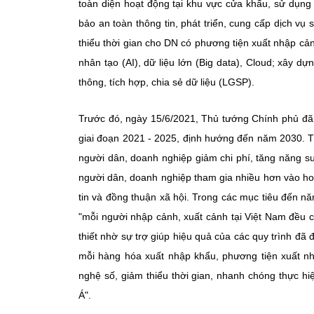
toàn diện hoạt động tại khu vực cửa khẩu, sử dụng
bảo an toàn thông tin, phát triển, cung cấp dịch v
thiểu thời gian cho DN có phương tiện xuất nhập cả
nhân tạo (AI), dữ liệu lớn (Big data), Cloud; xây dự
thông, tích hợp, chia sẻ dữ liệu (LGSP).
Trước đó, ngày 15/6/2021, Thủ tướng Chính phủ đã 
giai đoạn 2021 - 2025, định hướng đến năm 2030. T
người dân, doanh nghiệp giảm chi phí, tăng năng su
người dân, doanh nghiệp tham gia nhiều hơn vào hoạt
tin và đồng thuận xã hội. Trong các mục tiêu đến n
"mỗi người nhập cảnh, xuất cảnh tại Việt Nam đều c
thiết nhờ sự trợ giúp hiệu quả của các quy trình đ
mỗi hàng hóa xuất nhập khẩu, phương tiện xuất n
nghệ số, giảm thiểu thời gian, nhanh chóng thực h
Á".