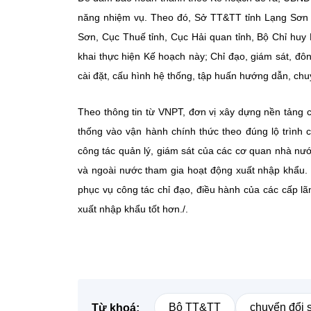
năng nhiệm vụ. Theo đó, Sở TT&TT tỉnh Lạng Sơn c
Sơn, Cục Thuế tỉnh, Cục Hải quan tỉnh, Bộ Chỉ huy
khai thực hiện Kế hoạch này; Chỉ đạo, giám sát, đôn đô
cài đặt, cấu hình hệ thống, tập huấn hướng dẫn, ch
Theo thông tin từ VNPT, đơn vị xây dựng nền tảng c
thống vào vận hành chính thức theo đúng lộ trình
công tác quản lý, giám sát của các cơ quan nhà nướ
và ngoài nước tham gia hoạt động xuất nhập khẩu. 
phục vụ công tác chỉ đạo, điều hành của các cấp l
xuất nhập khẩu tốt hơn./.
Bộ TT&TT
chuyển đổi 
Từ khoá: