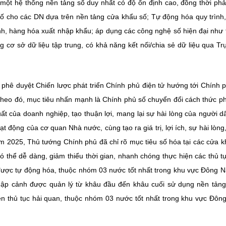
 một hệ thống nền tảng số duy nhất có độ ổn định cao, đồng thời ph
ụ số cho các DN dựa trên nền tảng cửa khẩu số; Tự động hóa quy trình
nh, hàng hóa xuất nhập khẩu; áp dụng các công nghệ số hiện đại như t
ng cơ sở dữ liệu tập trung, có khả năng kết nối/chia sẻ dữ liệu qua Trụ
phê duyệt Chiến lược phát triển Chính phủ điện tử hướng tới Chính 
heo đó, mục tiêu nhấn mạnh là Chính phủ số chuyển đổi cách thức p
ất của doanh nghiệp, tạo thuận lợi, mang lại sự hài lòng của người d
 động của cơ quan Nhà nước, cùng tạo ra giá trị, lợi ích, sự hài lòng
ăm 2025, Thủ tướng Chính phủ đã chỉ rõ mục tiêu số hóa tại các cửa k
ó thể dễ dàng, giảm thiểu thời gian, nhanh chóng thực hiện các thủ t
ã được tự động hóa, thuộc nhóm 03 nước tốt nhất trong khu vực Đông 
hập cảnh được quản lý từ khâu đầu đến khâu cuối sử dụng nền tản
iện thủ tục hải quan, thuộc nhóm 03 nước tốt nhất trong khu vực Đô