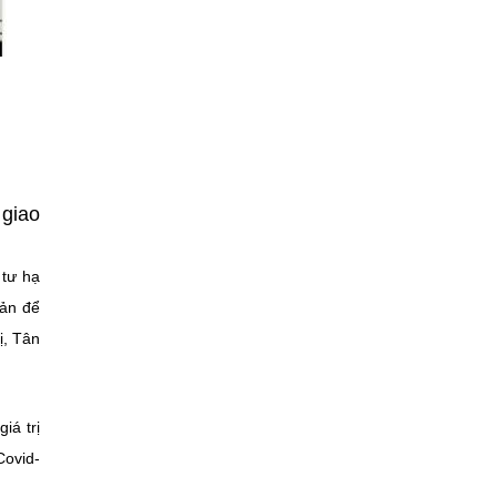
 giao
 tư hạ
bản để
ị, Tân
iá trị
Covid-