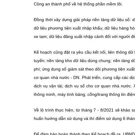
Công an thành phố về hệ thống phần mềm lõi.
Đồng thời xây dựng giải pháp nền tảng dữ liệu số: d
dữ liệu phương tiện xuất nhập khẩu; dữ liệu hàng hó
xe tạm; dữ liệu đăng xuất nhập cảnh đối với người đ
Kế hoạch cũng đặt ra yêu cầu kết nối, liên thông dữ 
tuyến; nền tảng kho dữ liệu dùng chung; nền tảng 
phí; ứng dụng số giám sát theo dõi phương tiện xuấ
cơ quan nhà nước - DN. Phát triển, cung cấp các dị
dịch vụ vận tải; dịch vụ số cho cơ quan nhà nước. X
thông minh, máy tính bảng; cổng/trang thông tin điện 
Về lộ trình thực hiện, từ tháng 7 - 8/2021 sẽ khảo s
huấn hướng dẫn sử dụng và thí điểm sử dụng 6 tháng 
Để đảm bảo hoàn thành theo Kế hoạch đề ra, UBND t