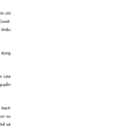
nh chỉ
Covid-
a khẩu
g dụng
ện cửa
Nguyễn
h bạch
hục vụ
thể và