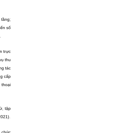
 tầng;
iển số
.
n trực
vụ thu
ng tác
ng cấp
 thoại
ử, tập
2021).
o chức