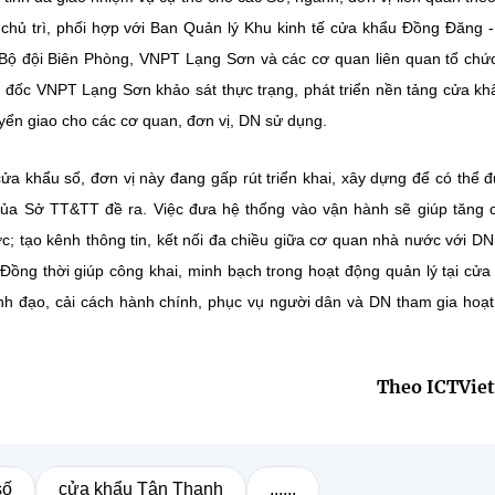
hủ trì, phối hợp với Ban Quản lý Khu kinh tế cửa khẩu Đồng Đăng 
 Bộ đội Biên Phòng, VNPT Lạng Sơn và các cơ quan liên quan tổ chức
́c VNPT Lạng Sơn khảo sát thực trạng, phát triển nền tảng cửa khâ
uyển giao cho các cơ quan, đơn vị, DN sử dụng.
ửa khẩu số, đơn vị này đang gấp rút triển khai, xây dựng để có thể 
 của Sở TT&TT đề ra. Việc đưa hệ thống vào vận hành sẽ giúp tăng
c; tạo kênh thông tin, kết nối đa chiều giữa cơ quan nhà nước với DN
Đồng thời giúp công khai, minh bạch trong hoạt động quản lý tại cửa
ãnh đạo, cải cách hành chính, phục vụ người dân và DN tham gia hoạ
Theo ICTVie
số
cửa khẩu Tân Thanh
......