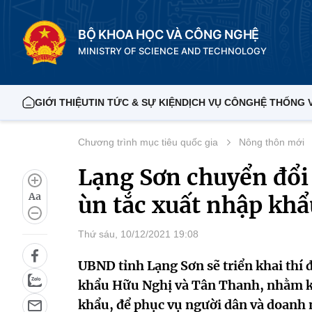
BỘ KHOA HỌC VÀ CÔNG NGHỆ
MINISTRY OF SCIENCE AND TECHNOLOGY
GIỚI THIỆU
TIN TỨC & SỰ KIỆN
DỊCH VỤ CÔNG
HỆ THỐNG 
Chương trình mục tiêu quốc gia
Nông thôn mới
Lạng Sơn chuyển đổi 
Aa
ùn tắc xuất nhập khẩ
Thứ sáu, 10/12/2021 19:08
UBND tỉnh Lạng Sơn sẽ triển khai thí 
khẩu Hữu Nghị và Tân Thanh, nhằm kh
khẩu, để phục vụ người dân và doanh 