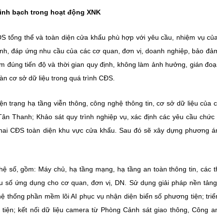
minh bạch trong hoạt động XNK
CĐS tổng thể và toàn diện cửa khẩu phù hợp với yêu cầu, nhiệm vụ củ
 tỉnh, đáp ứng nhu cầu của các cơ quan, đơn vị, doanh nghiệp, bảo đảm
ảm đúng tiến độ và thời gian quy định, không làm ảnh hưởng, gián đo
àn cơ sở dữ liệu trong quá trình CĐS.
rạng hạ tầng viễn thông, công nghệ thông tin, cơ sở dữ liệu của 
, Tân Thanh; Khảo sát quy trình nghiệp vụ, xác định các yêu cầu chức 
ển khai CĐS toàn diện khu vực cửa khẩu. Sau đó sẽ xây dựng phương án
hệ số, gồm: Máy chủ, hạ tầng mạng, hạ tầng an toàn thông tin, các th
ẩu số ứng dụng cho cơ quan, đơn vị, DN. Sử dụng giải pháp nền tản
hệ thống phần mềm lõi AI phục vụ nhận diện biển số phương tiện; triể
 tiện; kết nối dữ liệu camera từ Phòng Cảnh sát giao thông, Công an