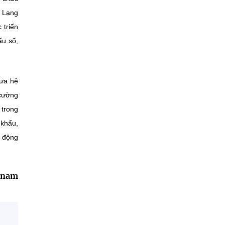
- Lạng
 triển
̉u số,
đưa hệ
 cường
 trong
 khẩu,
t động
tnam