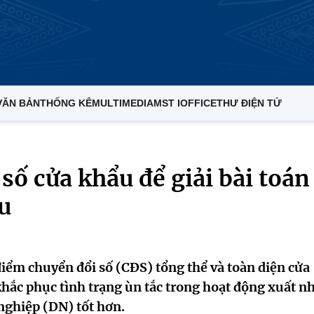
VĂN BẢN
THỐNG KÊ
MULTIMEDIA
MST IOFFICE
THƯ ĐIỆN TỬ
số cửa khẩu để giải bài toán
u
điểm chuyển đổi số (CĐS) tổng thể và toàn diện cửa
ắc phục tình trạng ùn tắc trong hoạt động xuất n
nghiệp (DN) tốt hơn.