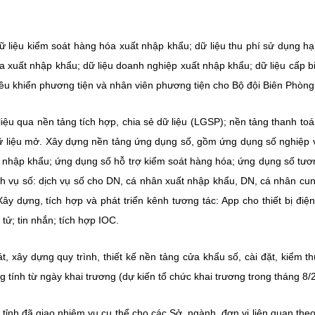
ữ liệu kiểm soát hàng hóa xuất nhập khẩu; dữ liệu thu phí sử dụng hạ
a xuất nhập khẩu; dữ liệu doanh nghiệp xuất nhập khẩu; dữ liệu cấp b
iều khiển phương tiện và nhân viên phương tiện cho Bộ đội Biên Phòng
liệu qua nền tảng tích hợp, chia sẻ dữ liệu (LGSP); nền tảng thanh toá
dữ liệu mở. Xây dựng nền tảng ứng dụng số, gồm ứng dụng số nghiệp 
t nhập khẩu; ứng dụng số hỗ trợ kiểm soát hàng hóa; ứng dụng số tươ
ch vụ số: dịch vụ số cho DN, cá nhân xuất nhập khẩu, DN, cá nhân cu
ây dựng, tích hợp và phát triển kênh tương tác: App cho thiết bị điện
tử; tin nhắn; tích hợp IOC.
át, xây dựng quy trình, thiết kế nền tảng cửa khẩu số, cài đặt, kiểm th
tính từ ngày khai trương (dự kiến tổ chức khai trương trong tháng 8/
ỉnh đã giao nhiệm vụ cụ thể cho các Sở, ngành, đơn vị liên quan the