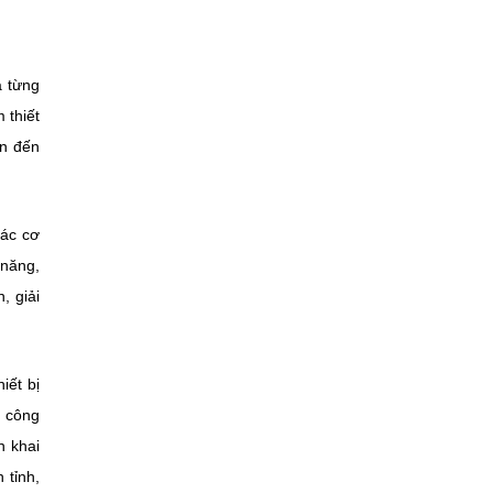
a từng
 thiết
ạn đến
các cơ
năng,
, giải
iết bị
g công
n khai
 tỉnh,