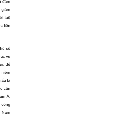
ải đảm
, giảm
rí tuệ
c liên
phủ số
hục vụ
ân, để
, niềm
hẩu là
ục cần
Nam Á;
g công
ng Nam