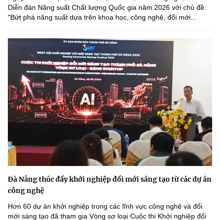
Chọn ngôn ngữ
Diễn đàn Năng suất Chất lượng Quốc gia năm 2026 với chủ đề:
"Bứt phá năng suất dựa trên khoa học, công nghệ, đổi mới...
Vietnamese
English
BỘ KHOA HỌC VÀ CÔNG NGHỆ
MINISTRY OF SCIENCE AND TECHNOLOGY
Điều khoản sử dụng
Theo dõi MST:
Góp ý
Cơ quan chủ quản: Bộ Khoa học và Công nghệ (MST)
Chịu trách nhiệm nội dung: Nguyễn Thị Hải Hằng
Giám đốc Trung tâm Truyền thông Khoa học và Công nghệ.
Liên hệ
Địa chỉ: Ban Biên tập Cổng TTĐT - 18 Nguyễn Du, TP. Hà Nội
Đà Nẵng thúc đẩy khởi nghiệp đổi mới sáng tạo từ các dự án
Điện thoại: 024 3936 9506
công nghệ
Email:
stc@mst.gov.vn
Hơn 60 dự án khởi nghiệp trong các lĩnh vực công nghệ và đổi
©2026 Bản quyền thuộc Bộ Khoa Học và Công Nghệ
mới sáng tạo đã tham gia Vòng sơ loại Cuộc thi Khởi nghiệp đổi