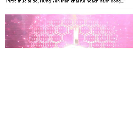
Trước thực tế đó, Hưng Yên triển khai Kế hoạch hành động...
Phú Thọ phát động Chiến dịch 90 ngày xây dựng, hoàn
thiện Kho dữ liệu tỉnh Phú Thọ
Chiến dịch 90 ngày xây dựng, hoàn thiện Kho dữ liệu tỉnh Phú
Thọ nhằm chuẩn hóa, làm sạch, làm giàu, kết nối và đồng bộ dữ
liệu, hình thành kho dữ liệu dùng chung phục vụ công tác...