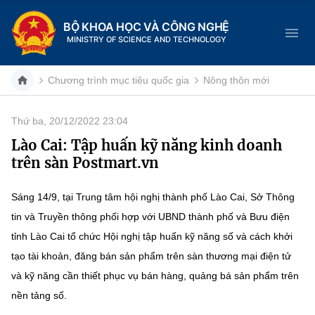
BỘ KHOA HỌC VÀ CÔNG NGHỆ
MINISTRY OF SCIENCE AND TECHNOLOGY
Chương trình mục tiêu quốc gia
Nông thôn mới
Thứ ba, 20/12/2022 23:04
Danh mục
Lào Cai: Tập huấn kỹ năng kinh doanh
trên sàn Postmart.vn
Trang chủ
Sáng 14/9, tại Trung tâm hội nghị thành phố Lào Cai, Sở Thông
Giới thiệu
tin và Truyền thông phối hợp với UBND thành phố và Bưu điện
Chức năng nhiệm vụ
Tin tức sự kiện
tỉnh Lào Cai tổ chức Hội nghị tập huấn kỹ năng số và cách khởi
tạo tài khoản, đăng bán sản phẩm trên sàn thương mại điện tử
Dịch vụ công
Cơ cấu tổ chức
Khoa học và Công nghệ
và kỹ năng cần thiết phục vụ bán hàng, quảng bá sản phẩm trên
nền tảng số.
Hệ thống văn bản
Lịch sử phát triển
Đổi mới sáng tạo