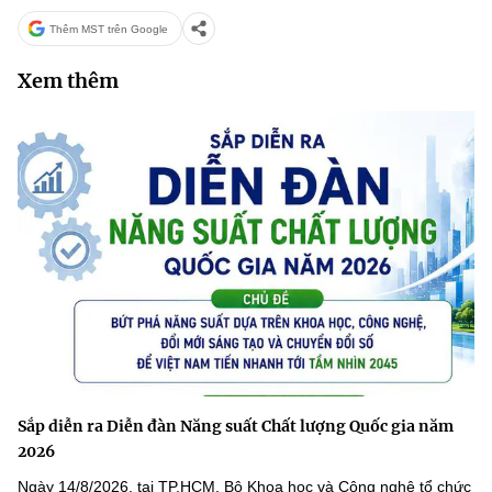
MST IOFFICE
Văn bản QPPL
Thêm MST trên Google
Sở Khoa học và Công nghệ
Chuyển đổi số
THỐNG KÊ
Xem thêm
Văn bản chỉ đạo điều hành
Bưu chính, Viễn thông
Multimedia
Khoa học và Công nghệ
Lấy ý kiến người dân về dự thảo VBQPPL
Sở hữu trí tuệ
THƯ ĐIỆN TỬ
Đổi mới sáng tạo
Tiêu chuẩn, đo lường, chất lượng
Khác
Chuyển đổi số
Năng lượng nguyên tử
Videos
Bưu chính, Viễn thông
Tin tổng hợp
Infographic
Sở hữu trí tuệ
Tin địa phương
Ảnh
Tiêu chuẩn, đo lường, chất lượng
Voice
Sắp diễn ra Diễn đàn Năng suất Chất lượng Quốc gia năm
Năng lượng nguyên tử
2026
Nhiệm vụ trọng tâm
Ngày 14/8/2026, tại TP.HCM, Bộ Khoa học và Công nghệ tổ chức