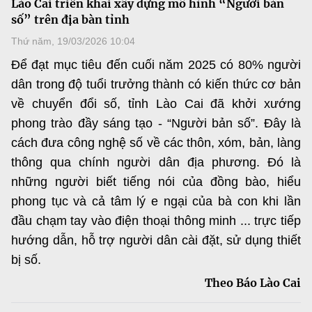
Lào Cai triển khai xây dựng mô hình “Người bản
MST IOFFICE
Văn bản QPPL
số” trên địa bàn tỉnh
Sở Khoa học và Công nghệ
Chuyển đổi số
Thứ năm, 19/03/2026 10:04
THỐNG KÊ
Văn bản chỉ đạo điều hành
Bưu chính, Viễn thông
Để đạt mục tiêu đến cuối năm 2025 có 80% người
Multimedia
Khoa học và Công nghệ
dân trong độ tuổi trưởng thành có kiến thức cơ bản
Lấy ý kiến người dân về dự thảo VBQPPL
Sở hữu trí tuệ
về chuyển đổi số, tỉnh Lào Cai đã khởi xướng
THƯ ĐIỆN TỬ
Đổi mới sáng tạo
phong trào đầy sáng tạo - “Người bản số”. Đây là
Tiêu chuẩn, đo lường, chất lượng
Khác
cách đưa công nghệ số về các thôn, xóm, bản, làng
Chuyển đổi số
Năng lượng nguyên tử
thông qua chính người dân địa phương. Đó là
Videos
những người biết tiếng nói của đồng bào, hiểu
Bưu chính, Viễn thông
Tin tổng hợp
Infographic
phong tục và cả tâm lý e ngại của bà con khi lần
Sở hữu trí tuệ
đầu chạm tay vào điện thoại thông minh ... trực tiếp
Tin địa phương
Ảnh
hướng dẫn, hỗ trợ người dân cài đặt, sử dụng thiết
Tiêu chuẩn, đo lường, chất lượng
Voice
bị số.
Theo Báo Lào Cai
Năng lượng nguyên tử
Nhiệm vụ trọng tâm