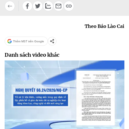
Chọn ngôn ngữ
Vietnamese
English
Theo Báo Lào Cai
Thêm MST trên Google
BỘ KHOA HỌC VÀ CÔNG NGHỆ
MINISTRY OF SCIENCE AND TECHNOLOGY
Danh sách video khác
Điều khoản sử dụng
Theo dõi MST:
Góp ý
Cơ quan chủ quản: Bộ Khoa học và Công nghệ (MST)
Chịu trách nhiệm nội dung: Nguyễn Thị Hải Hằng
Giám đốc Trung tâm Truyền thông Khoa học và Công nghệ.
Liên hệ
Địa chỉ: Ban Biên tập Cổng TTĐT - 18 Nguyễn Du, TP. Hà Nội
Điện thoại: 024 3936 9506
Email:
stc@mst.gov.vn
©2026 Bản quyền thuộc Bộ Khoa Học và Công Nghệ