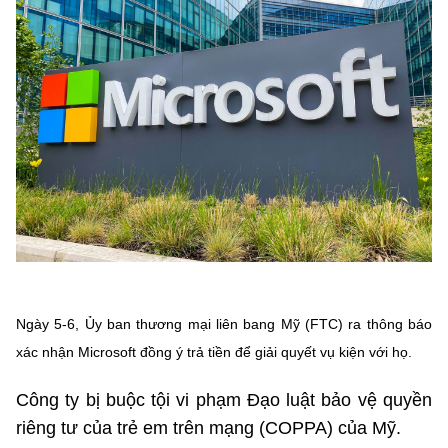
MST IOFFICE
Văn bản QPPL
Sở Khoa học và Công nghệ
Chuyển đổi số
THỐNG KÊ
Văn bản chỉ đạo điều hành
Bưu chính, Viễn thông
Multimedia
Khoa học và Công nghệ
Lấy ý kiến người dân về dự thảo VBQPPL
Sở hữu trí tuệ
THƯ ĐIỆN TỬ
Đổi mới sáng tạo
Tiêu chuẩn, đo lường, chất lượng
Khác
Chuyển đổi số
Năng lượng nguyên tử
Videos
Bưu chính, Viễn thông
Tin tổng hợp
Infographic
Sở hữu trí tuệ
Tin địa phương
Ngày 5-6, Ủy ban thương mại liên bang Mỹ (FTC) ra thông báo
Ảnh
xác nhận Microsoft đồng ý trả tiền để giải quyết vụ kiện với họ.
Tiêu chuẩn, đo lường, chất lượng
Voice
Công ty bị buộc tội vi phạm Đạo luật bảo vệ quyền
Năng lượng nguyên tử
Nhiệm vụ trọng tâm
riêng tư của trẻ em trên mạng (COPPA) của Mỹ.