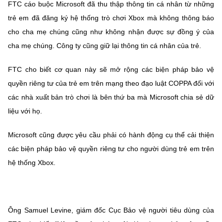
FTC cáo buộc Microsoft đã thu thập thông tin cá nhân từ những
Chọn ngôn ngữ
trẻ em đã đăng ký hệ thống trò chơi Xbox mà không thông báo
Vietnamese
English
cho cha mẹ chúng cũng như không nhận được sự đồng ý của
cha mẹ chúng. Công ty cũng giữ lại thông tin cá nhân của trẻ.
FTC cho biết cơ quan này sẽ mở rộng các biện pháp bảo vệ
BỘ KHOA HỌC VÀ CÔNG NGHỆ
quyền riêng tư của trẻ em trên mạng theo đạo luật COPPA đối với
MINISTRY OF SCIENCE AND TECHNOLOGY
các nhà xuất bản trò chơi là bên thứ ba mà Microsoft chia sẻ dữ
Điều khoản sử dụng
Theo dõi MST:
Góp ý
liệu với họ.
Cơ quan chủ quản: Bộ Khoa học và Công nghệ (MST)
Microsoft cũng được yêu cầu phải có hành động cụ thể cải thiện
Chịu trách nhiệm nội dung: Nguyễn Thị Hải Hằng
các biện pháp bảo vệ quyền riêng tư cho người dùng trẻ em trên
Giám đốc Trung tâm Truyền thông Khoa học và Công nghệ.
hệ thống Xbox.
Liên hệ
Địa chỉ: Ban Biên tập Cổng TTĐT - 18 Nguyễn Du, TP. Hà Nội
Điện thoại: 024 3936 9506
Email:
stc@mst.gov.vn
Ông Samuel Levine, giám đốc Cục Bảo vệ người tiêu dùng của
©2026 Bản quyền thuộc Bộ Khoa Học và Công Nghệ