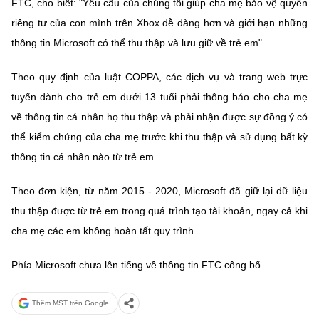
FTC, cho biết: "Yêu cầu của chúng tôi giúp cha mẹ bảo vệ quyền
(Ghi rõ nguồn "https://mst.gov.vn" khi phát hành lại thông tin từ
website này)
riêng tư của con mình trên Xbox dễ dàng hơn và giới hạn những
thông tin Microsoft có thể thu thập và lưu giữ về trẻ em".
Theo quy định của luật COPPA, các dịch vụ và trang web trực
tuyến dành cho trẻ em dưới 13 tuổi phải thông báo cho cha mẹ
về thông tin cá nhân họ thu thập và phải nhận được sự đồng ý có
thể kiểm chứng của cha mẹ trước khi thu thập và sử dụng bất kỳ
thông tin cá nhân nào từ trẻ em.
Theo đơn kiện, từ năm 2015 - 2020, Microsoft đã giữ lại dữ liệu
thu thập được từ trẻ em trong quá trình tạo tài khoản, ngay cả khi
cha mẹ các em không hoàn tất quy trình.
Phía Microsoft chưa lên tiếng về thông tin FTC công bố.
Thêm MST trên Google