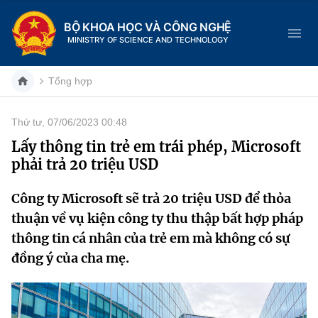
BỘ KHOA HỌC VÀ CÔNG NGHỆ
MINISTRY OF SCIENCE AND TECHNOLOGY
Tổng hợp
Thứ tư, 07/06/2023 00:48
Danh mục
Lấy thông tin trẻ em trái phép, Microsoft
phải trả 20 triệu USD
Trang chủ
Công ty Microsoft sẽ trả 20 triệu USD để thỏa
Giới thiệu
thuận về vụ kiện công ty thu thập bất hợp pháp
Chức năng nhiệm vụ
Tin tức sự kiện
thông tin cá nhân của trẻ em mà không có sự
đồng ý của cha mẹ.
Dịch vụ công
Cơ cấu tổ chức
Khoa học và Công nghệ
Hệ thống văn bản
Lịch sử phát triển
Đổi mới sáng tạo