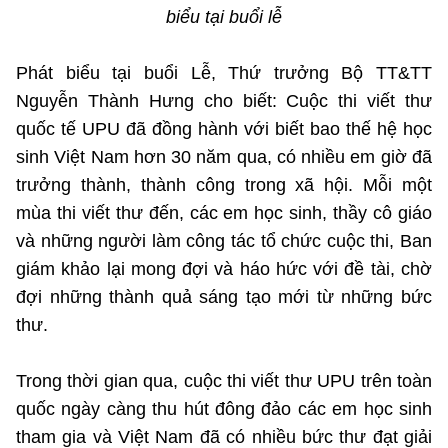
Chọn ngôn ngữ
biểu tại buổi lễ
Vietnamese
English
Phát biểu tại buổi Lễ, Thứ trưởng Bộ TT&TT
Nguyễn Thành Hưng cho biết: Cuộc thi viết thư
quốc tế UPU đã đồng hành với biết bao thế hệ học
BỘ KHOA HỌC VÀ CÔNG NGHỆ
sinh Việt Nam hơn 30 năm qua, có nhiều em giờ đã
MINISTRY OF SCIENCE AND TECHNOLOGY
trưởng thành, thành công trong xã hội. Mỗi một
Điều khoản sử dụng
Theo dõi MST:
mùa thi viết thư đến, các em học sinh, thầy cô giáo
Góp ý
và những người làm công tác tổ chức cuộc thi, Ban
giám khảo lại mong đợi và háo hức với đề tài, chờ
Cơ quan chủ quản: Bộ Khoa học và Công nghệ (MST)
đợi những thành quả sáng tạo mới từ những bức
Chịu trách nhiệm nội dung: Nguyễn Thị Hải Hằng
Giám đốc Trung tâm Truyền thông Khoa học và Công nghệ.
thư.
Liên hệ
Địa chỉ: Ban Biên tập Cổng TTĐT - 18 Nguyễn Du, TP. Hà Nội
Trong thời gian qua, cuộc thi viết thư UPU trên toàn
Điện thoại: 024 3936 9506
quốc ngày càng thu hút đông đảo các em học sinh
Email:
stc@mst.gov.vn
©2026 Bản quyền thuộc Bộ Khoa Học và Công Nghệ
tham gia và Việt Nam đã có nhiều bức thư đạt giải