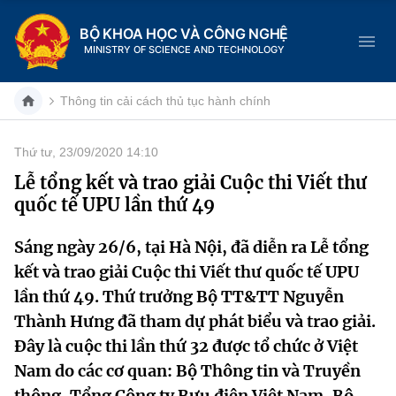
BỘ KHOA HỌC VÀ CÔNG NGHỆ
MINISTRY OF SCIENCE AND TECHNOLOGY
Thông tin cải cách thủ tục hành chính
Thứ tư, 23/09/2020 14:10
Danh mục
Lễ tổng kết và trao giải Cuộc thi Viết thư
quốc tế UPU lần thứ 49
Trang chủ
Sáng ngày 26/6, tại Hà Nội, đã diễn ra Lễ tổng
Giới thiệu
kết và trao giải Cuộc thi Viết thư quốc tế UPU
Chức năng nhiệm vụ
Tin tức sự kiện
lần thứ 49. Thứ trưởng Bộ TT&TT Nguyễn
Thành Hưng đã tham dự phát biểu và trao giải.
Dịch vụ công
Cơ cấu tổ chức
Khoa học và Công nghệ
Đây là cuộc thi lần thứ 32 được tổ chức ở Việt
Nam do các cơ quan: Bộ Thông tin và Truyền
Hệ thống văn bản
Lịch sử phát triển
Đổi mới sáng tạo
thông, Tổng Công ty Bưu điện Việt Nam, Bộ