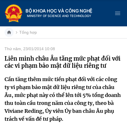
BỘ KHOA HỌC VÀ CÔNG NGHỆ
MINISTRY OF SCIENCE AND TECHNOLOGY
Tổng hợp
Thứ năm, 23/01/2014 10:08
Danh mục
Liên minh châu Âu tăng mức phạt đối với
các vi phạm bảo mật dữ liệu riêng tư
Trang chủ
Cần tăng thêm mức tiền phạt đối với các công
Giới thiệu
ty vi phạm bảo mật dữ liệu riêng tư của châu
Chức năng nhiệm vụ
Tin tức sự kiện
Âu, mức phạt này có thể lên tới 5% tổng doanh
thu toàn cầu trong năm của công ty, theo bà
Dịch vụ công
Cơ cấu tổ chức
Khoa học và Công nghệ
Viviane Reding, Ủy viên Ủy ban châu Âu phụ
trách về vấn đề tư pháp.
Hệ thống văn bản
Lịch sử phát triển
Đổi mới sáng tạo