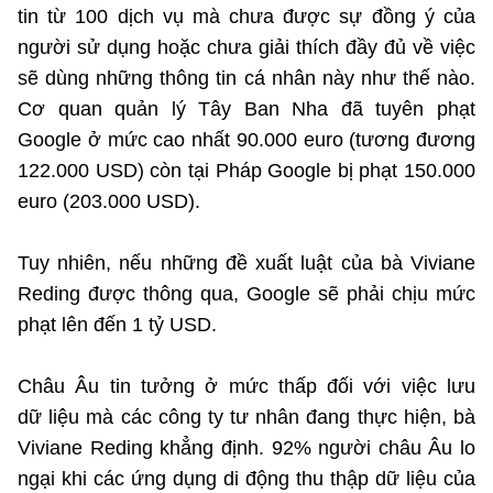
(Ghi rõ nguồn "https://mst.gov.vn" khi phát hành lại thông tin từ
thông tin cá nhân và phải được sự đồng ý
tin từ 100 dịch vụ mà chưa được sự đồng ý của
website này)
trước của chủ sở hữu thông tin này.
người sử dụng hoặc chưa giải thích đầy đủ về việc
Các doanh nghiệp phải có chức danh liên
sẽ dùng những thông tin cá nhân này như thế nào.
quan đến bảo vệ dữ liệu
Cơ quan quản lý Tây Ban Nha đã tuyên phạt
Google ở mức cao nhất 90.000 euro (tương đương
122.000 USD) còn tại Pháp Google bị phạt 150.000
euro (203.000 USD).
Tuy nhiên, nếu những đề xuất luật của bà Viviane
Reding được thông qua, Google sẽ phải chịu mức
phạt lên đến 1 tỷ USD.
Châu Âu tin tưởng ở mức thấp đối với việc lưu
dữ liệu mà các công ty tư nhân đang thực hiện, bà
Viviane Reding khẳng định. 92% người châu Âu lo
ngại khi các ứng dụng di động thu thập dữ liệu của