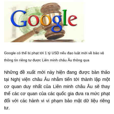
MST IOFFICE
Văn bản QPPL
Sở Khoa học và Công nghệ
Chuyển đổi số
THỐNG KÊ
Văn bản chỉ đạo điều hành
Bưu chính, Viễn thông
Multimedia
Khoa học và Công nghệ
Lấy ý kiến người dân về dự thảo VBQPPL
Sở hữu trí tuệ
THƯ ĐIỆN TỬ
Đổi mới sáng tạo
Tiêu chuẩn, đo lường, chất lượng
Khác
Google có thể bị phạt tới 1 tỷ USD nếu đạo luật mới về bảo vệ
Chuyển đổi số
Năng lượng nguyên tử
thông tin riêng tư được Liên minh châu Âu thông qua
Videos
Bưu chính, Viễn thông
Tin tổng hợp
Những đề xuất mới này hiện đang được bàn thảo
Infographic
tại Nghị viện châu Âu nhằm tiến tới thành lập một
Sở hữu trí tuệ
Tin địa phương
Ảnh
cơ quan duy nhất của Liên minh châu Âu sẽ thay
Tiêu chuẩn, đo lường, chất lượng
thế các cơ quan của các quốc gia đưa ra mức phạt
Voice
đối với các hành vi vi phạm bảo mật dữ liệu riêng
Năng lượng nguyên tử
Nhiệm vụ trọng tâm
tư.