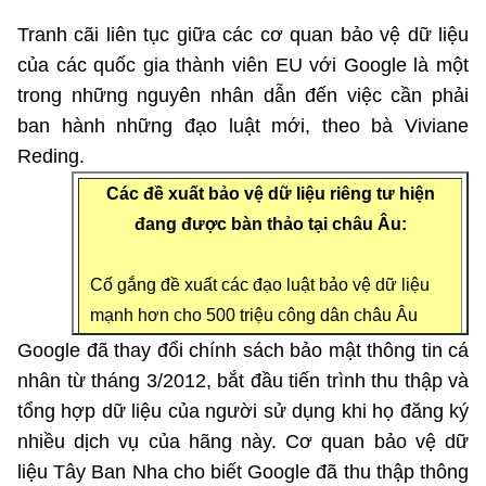
Chọn ngôn ngữ
Tranh cãi liên tục giữa các cơ quan bảo vệ dữ liệu
Vietnamese
English
của các quốc gia thành viên EU với Google là một
trong những nguyên nhân dẫn đến việc cần phải
ban hành những đạo luật mới, theo bà Viviane
Reding.
BỘ KHOA HỌC VÀ CÔNG NGHỆ
MINISTRY OF SCIENCE AND TECHNOLOGY
Các đề xuất bảo vệ dữ liệu riêng tư hiện
đang được bàn thảo tại châu Âu:
Điều khoản sử dụng
Theo dõi MST:
Góp ý
Cố gắng đề xuất các đạo luật bảo vệ dữ liệu
Cơ quan chủ quản: Bộ Khoa học và Công nghệ (MST)
mạnh hơn cho 500 triệu công dân châu Âu
Chịu trách nhiệm nội dung: Nguyễn Thị Hải Hằng
Sẽ có một điều khoản ngăn chặn việc chia sẻ
Giám đốc Trung tâm Truyền thông Khoa học và Công nghệ.
Google đã thay đổi chính sách bảo mật thông tin cá
Liên hệ
dữ liệu châu Âu với một nước khác căn cứ
nhân từ tháng 3/2012, bắt đầu tiến trình thu thập và
Địa chỉ: Ban Biên tập Cổng TTĐT - 18 Nguyễn Du, TP. Hà Nội
trên các cáo buộc của Edward Snowden.
tổng hợp dữ liệu của người sử dụng khi họ đăng ký
Điện thoại: 024 3936 9506
Công dân có quyền xóa dữ liệu cá nhân
nhiều dịch vụ của hãng này. Cơ quan bảo vệ dữ
Email:
stc@mst.gov.vn
©2026 Bản quyền thuộc Bộ Khoa Học và Công Nghệ
Yêu cầu các công ty giải thích việc sử dụng
liệu Tây Ban Nha cho biết Google đã thu thập thông