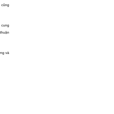
ệ cũng
c cung
 thuận
ơng và