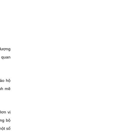
 lượng
n quan
bảo hộ
ạnh mẽ
Đơn vị
ồng bộ
một số