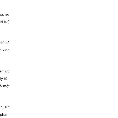
ầu, sở
rí tuệ
chỉ số
n kinh
ân lực
lý tồn
là một
h, rút
n phạm