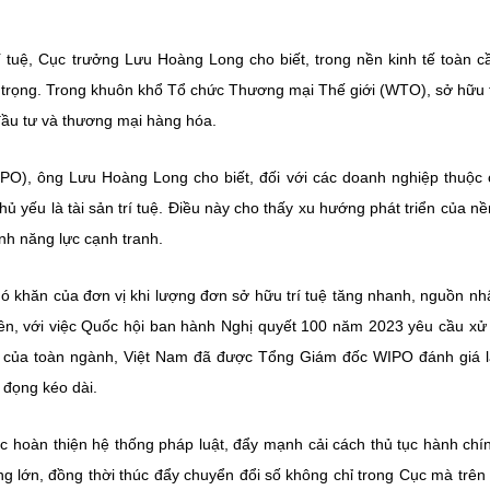
í tuệ, Cục trưởng Lưu Hoàng Long cho biết, trong nền kinh tế toàn c
an trọng. Trong khuôn khổ Tổ chức Thương mại Thế giới (WTO), sở hữu t
 đầu tư và thương mại hàng hóa.
WIPO), ông Lưu Hoàng Long cho biết, đối với các doanh nghiệp thuộc 
chủ yếu là tài sản trí tuệ. Điều này cho thấy xu hướng phát triển của nề
định năng lực cạnh tranh.
hó khăn của đơn vị khi lượng đơn sở hữu trí tuệ tăng nhanh, nguồn nh
hiên, với việc Quốc hội ban hành Nghị quyết 100 năm 2023 yêu cầu xử 
 của toàn ngành, Việt Nam đã được Tổng Giám đốc WIPO đánh giá 
n đọng kéo dài.
c hoàn thiện hệ thống pháp luật, đẩy mạnh cải cách thủ tục hành chín
ọng lớn, đồng thời thúc đẩy chuyển đổi số không chỉ trong Cục mà trê