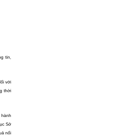
g tin,
ối với
g thời
c hành
Cục Sở
uả nổi