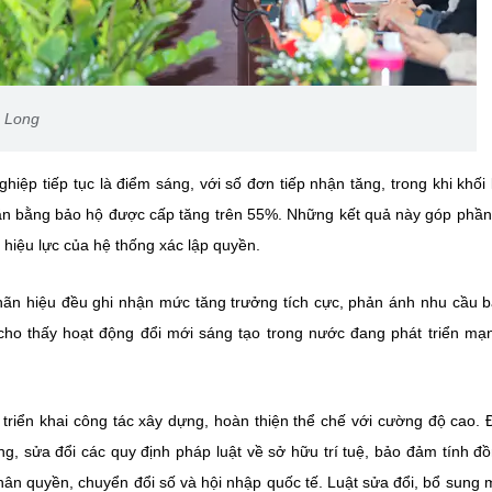
g Long
iệp tiếp tục là điểm sáng, với số đơn tiếp nhận tăng, trong khi khối
văn bằng bảo hộ được cấp tăng trên 55%. Những kết quả này góp phầ
hiệu lực của hệ thống xác lập quyền.
hãn hiệu đều ghi nhận mức tăng trưởng tích cực, phản ánh nhu cầu 
ời cho thấy hoạt động đổi mới sáng tạo trong nước đang phát triển m
 triển khai công tác xây dựng, hoàn thiện thể chế với cường độ cao. 
g, sửa đổi các quy định pháp luật về sở hữu trí tuệ, bảo đảm tính đ
hân quyền, chuyển đổi số và hội nhập quốc tế.
Luật sửa đổi, bổ sung 