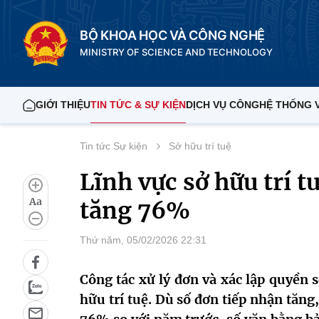
BỘ KHOA HỌC VÀ CÔNG NGHỆ
MINISTRY OF SCIENCE AND TECHNOLOGY
GIỚI THIỆU
TIN TỨC & SỰ KIỆN
DỊCH VỤ CÔNG
HỆ THỐNG 
Tin tức Sự kiện
Sở hữu trí tuệ
Lĩnh vực sở hữu trí t
Aa
tăng 76%
Thứ năm, 05/02/2026 22:31
Công tác xử lý đơn và xác lập quyền 
hữu trí tuệ. Dù số đơn tiếp nhận tăng