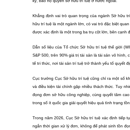
ký, bảo hộ quyền sở hữu trí tuệ ở nước ngoài.
Khẳng định vai trò quan trọng của ngành Sở hữu tr
hữu trí tuệ là một ngành lớn, có vai trò đặc biệt qu
được xác định là một trong ba trụ cột lớn, bên cạnh
Dẫn số liệu của Tổ chức Sở hữu trí tuệ thế giới (
S&P 500, trên 90% giá trị tài sản là tài sản vô hình, 
tế tri thức, nơi tài sản trí tuệ trở thành yếu tố quyết 
Cục trưởng Cục Sở hữu trí tuệ cũng chỉ ra một số k
và điều kiện tài chính gặp nhiều thách thức. Tuy n
đọng đơn sở hữu công nghiệp, cùng quyết tâm cao
trong số ít quốc gia giải quyết hiệu quả tình trạng tồ
Trong năm 2026, Cục Sở hữu trí tuệ xác định tiếp tụ
ngắn thời gian xử lý đơn, không để phát sinh tồn đ