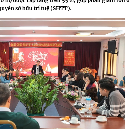
ảo hộ được cấp tăng trên 55%, góp phần giảm tồn 
 quyền sở hữu trí tuệ (SHTT).