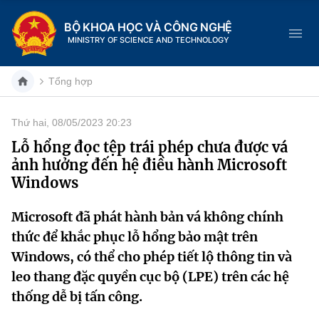
BỘ KHOA HỌC VÀ CÔNG NGHỆ
MINISTRY OF SCIENCE AND TECHNOLOGY
Tổng hợp
Thứ hai, 08/05/2023 20:23
Danh mục
Lỗ hổng đọc tệp trái phép chưa được vá
ảnh hưởng đến hệ điều hành Microsoft
Trang chủ
Windows
Giới thiệu
Microsoft đã phát hành bản vá không chính
thức để khắc phục lỗ hổng bảo mật trên
Chức năng nhiệm vụ
Tin tức sự kiện
Windows, có thể cho phép tiết lộ thông tin và
Dịch vụ công
Cơ cấu tổ chức
Khoa học và Công nghệ
leo thang đặc quyền cục bộ (LPE) trên các hệ
thống dễ bị tấn công.
Hệ thống văn bản
Lịch sử phát triển
Đổi mới sáng tạo