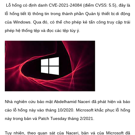
Lỗ hổng có định danh CVE-2021-24084 (điểm CVSS: 5.5), đây là
MST IOFFICE
Văn bản QPPL
Sở Khoa học và Công nghệ
Chuyển đổi số
lỗ hổng tiết lộ thông tin trong thành phần Quản lý thiết bị di động
THỐNG KÊ
Văn bản chỉ đạo điều hành
của Windows. Qua đó, có thể cho phép kẻ tấn công truy cập trái
Bưu chính, Viễn thông
phép hệ thống tệp và đọc các tệp tùy ý.
Multimedia
Khoa học và Công nghệ
Lấy ý kiến người dân về dự thảo VBQPPL
Sở hữu trí tuệ
THƯ ĐIỆN TỬ
Đổi mới sáng tạo
Tiêu chuẩn, đo lường, chất lượng
Khác
Chuyển đổi số
Năng lượng nguyên tử
Videos
Bưu chính, Viễn thông
Tin tổng hợp
Infographic
Sở hữu trí tuệ
Tin địa phương
Ảnh
Nhà nghiên cứu bảo mật Abdelhamid Naceri đã phát hiện và báo
Tiêu chuẩn, đo lường, chất lượng
cáo lỗ hổng này vào tháng 10/2020. Microsoft khắc phục lỗ hổng
Voice
này trong bản vá Patch Tuesday tháng 2/2021.
Năng lượng nguyên tử
Nhiệm vụ trọng tâm
Tuy nhiên, theo quan sát của Naceri, bản vá của Microsoft đã