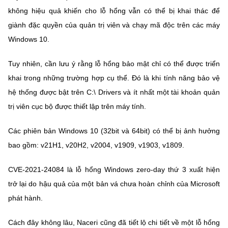
Chọn ngôn ngữ
không hiệu quả khiến cho lỗ hổng vẫn có thể bị khai thác để
giành đặc quyền của quản trị viên và chạy mã độc trên các máy
Vietnamese
English
Windows 10.
Tuy nhiên, cần lưu ý rằng lỗ hổng bảo mật chỉ có thể được triển
khai trong những trường hợp cụ thể. Đó là khi tính năng bảo vệ
BỘ KHOA HỌC VÀ CÔNG NGHỆ
MINISTRY OF SCIENCE AND TECHNOLOGY
hệ thống được bật trên C:\ Drivers và ít nhất một tài khoản quản
trị viên cục bộ được thiết lập trên máy tính.
Điều khoản sử dụng
Theo dõi MST:
Góp ý
Các phiên bản Windows 10 (32bit và 64bit) có thể bị ảnh hưởng
Cơ quan chủ quản: Bộ Khoa học và Công nghệ (MST)
bao gồm: v21H1, v20H2, v2004, v1909, v1903, v1809.
Chịu trách nhiệm nội dung: Nguyễn Thị Hải Hằng
Giám đốc Trung tâm Truyền thông Khoa học và Công nghệ.
CVE-2021-24084 là lỗ hổng Windows zero-day thứ 3 xuất hiện
Liên hệ
trở lại do hậu quả của một bản vá chưa hoàn chỉnh của Microsoft
Địa chỉ: Ban Biên tập Cổng TTĐT - 18 Nguyễn Du, TP. Hà Nội
Điện thoại: 024 3936 9506
phát hành.
Email:
stc@mst.gov.vn
©2026 Bản quyền thuộc Bộ Khoa Học và Công Nghệ
Cách đây không lâu, Naceri cũng đã tiết lộ chi tiết về một lỗ hổng