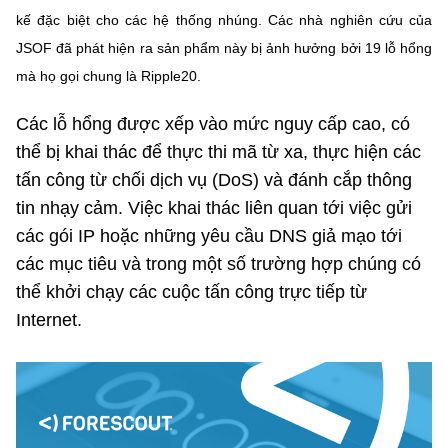
kế đặc biệt cho các hệ thống nhúng. Các nhà nghiên cứu của
MST IOFFICE
Văn bản QPPL
Sở Khoa học và Công nghệ
Chuyển đổi số
JSOF đã phát hiện ra sản phẩm này bị ảnh hưởng bởi 19 lỗ hổng
THỐNG KÊ
Văn bản chỉ đạo điều hành
mà họ gọi chung là Ripple20.
Bưu chính, Viễn thông
Multimedia
Khoa học và Công nghệ
Lấy ý kiến người dân về dự thảo VBQPPL
Các lỗ hổng được xếp vào mức nguy cấp cao, có
Sở hữu trí tuệ
thể bị khai thác để thực thi mã từ xa, thực hiện các
THƯ ĐIỆN TỬ
Đổi mới sáng tạo
Tiêu chuẩn, đo lường, chất lượng
tấn công từ chối dịch vụ (DoS) và đánh cắp thông
Khác
tin nhạy cảm. Việc khai thác liên quan tới việc gửi
Chuyển đổi số
Năng lượng nguyên tử
các gói IP hoặc những yêu cầu DNS giả mạo tới
Videos
các mục tiêu và trong một số trường hợp chúng có
Bưu chính, Viễn thông
Tin tổng hợp
Infographic
thể khởi chạy các cuộc tấn công trực tiếp từ
Sở hữu trí tuệ
Internet.
Tin địa phương
Ảnh
Tiêu chuẩn, đo lường, chất lượng
Voice
Năng lượng nguyên tử
Nhiệm vụ trọng tâm