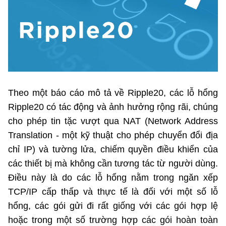
Chọn ngôn ngữ
Vietnamese
English
BỘ KHOA HỌC VÀ CÔNG NGHỆ
MINISTRY OF SCIENCE AND TECHNOLOGY
Theo một báo cáo mô tả về Ripple20, các lỗ hổng
Ripple20 có tác động và ảnh hưởng rộng rãi, chúng
Điều khoản sử dụng
Theo dõi MST:
Góp ý
cho phép tin tặc vượt qua NAT (Network Address
Translation - một kỹ thuật cho phép chuyển đổi địa
Cơ quan chủ quản: Bộ Khoa học và Công nghệ (MST)
chỉ IP) và tường lửa, chiếm quyền điều khiển của
Chịu trách nhiệm nội dung: Nguyễn Thị Hải Hằng
Giám đốc Trung tâm Truyền thông Khoa học và Công nghệ.
các thiết bị mà không cần tương tác từ người dùng.
Liên hệ
Điều này là do các lỗ hổng nằm trong ngăn xếp
Địa chỉ: Ban Biên tập Cổng TTĐT - 18 Nguyễn Du, TP. Hà Nội
TCP/IP cấp thấp và thực tế là đối với một số lỗ
Điện thoại: 024 3936 9506
hổng, các gói gửi đi rất giống với các gói hợp lệ
Email:
stc@mst.gov.vn
©2026 Bản quyền thuộc Bộ Khoa Học và Công Nghệ
hoặc trong một số trường hợp các gói hoàn toàn