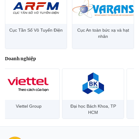
Cục Tần Số Vô Tuyến Điện
Cục An toàn bức xạ và hạt
nhân
Doanh nghiệp
Đại học Bách Khoa, TP
Bưu điện Việt Nam –
Công
HCM
Vietnam Post