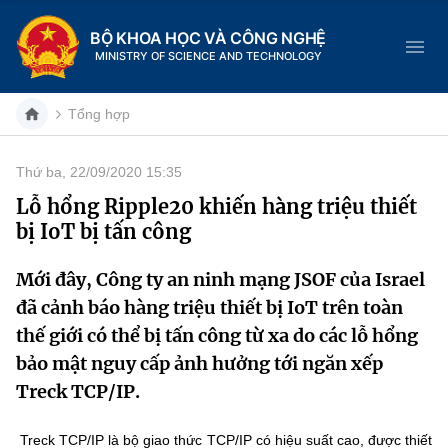
BỘ KHOA HỌC VÀ CÔNG NGHỆ
MINISTRY OF SCIENCE AND TECHNOLOGY
Tổng hợp
Thứ ba, 22/09/2020 15:35
Danh mục
Lỗ hổng Ripple20 khiến hàng triệu thiết
bị IoT bị tấn công
Trang chủ
Mới đây, Công ty an ninh mạng JSOF của Israel
Giới thiệu
đã cảnh báo hàng triệu thiết bị IoT trên toàn
Chức năng nhiệm vụ
Tin tức sự kiện
thế giới có thể bị tấn công từ xa do các lỗ hổng
bảo mật nguy cấp ảnh hưởng tới ngăn xếp
Dịch vụ công
Cơ cấu tổ chức
Khoa học và Công nghệ
Treck TCP/IP.
Hệ thống văn bản
Lịch sử phát triển
Đổi mới sáng tạo
Treck TCP/IP là bộ giao thức TCP/IP có hiệu suất cao, được thiết