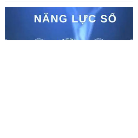
Lạng Sơn nâng cao năng lực số cho cán bộ cấp xã
Nhằm thực hiện hiệu quả Nghị quyết số 57-NQ/TW của Bộ Chính
trị và Kế hoạch 100 ngày xử lý các điểm nghẽn về chuyển đổi số
trong hệ thống chính trị, Sở KH&CN Lạng Sơn đã phối hợp...