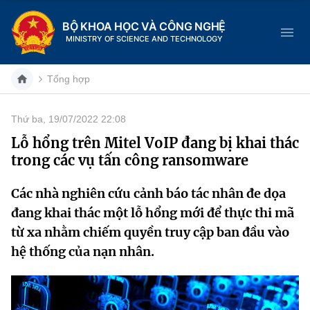
BỘ KHOA HỌC VÀ CÔNG NGHỆ
MINISTRY OF SCIENCE AND TECHNOLOGY
Tổng hợp
Thứ ba, 19/07/2022 22:08
Danh mục
Lỗ hổng trên Mitel VoIP đang bị khai thác
trong các vụ tấn công ransomware
Trang chủ
Các nhà nghiên cứu cảnh báo tác nhân đe dọa
Giới thiệu
đang khai thác một lỗ hổng mới để thực thi mã
Chức năng nhiệm vụ
Tin tức sự kiện
từ xa nhằm chiếm quyền truy cập ban đầu vào
hệ thống của nạn nhân.
Dịch vụ công
Cơ cấu tổ chức
Khoa học và Công nghệ
Hệ thống văn bản
Lịch sử phát triển
Đổi mới sáng tạo