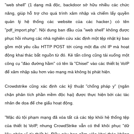
"web shell" (1 dạng mã độc, backdoor sở hữu nhiều các chức
năng, giúp hỗ trợ cho quá trình xâm nhập và chiếm lấy quyền
quản lý hệ thống các website của các hacker.) có tên
"pdf_import.php". Nội dung ban đầu của "web shell" không được
phục hồi nhưng các nhà nghiên cứu xác định một tệp nhật ký bao
gồm một yêu cầu HTTP POST tới cùng một địa chỉ IP mà hoạt
động khai thác bắt nguồn từ đó. Kẻ tấn công cũng tải xuống một
công cụ "đào đường hầm" có tên là "Chisel" vào các thiết bị VoIP
để xâm nhập sâu hơn vào mạng mà không bị phát hiện.
Crowdstrike cũng xác định các kỹ thuật "chống pháp y" (ngăn
chặn phân tích phần mềm độc hại) được thực hiện bởi các tác
nhân đe dọa để che giấu hoạt động.
"Mặc dù tội phạm mạng đã xóa tất cả các tệp khỏi hệ thống tệp
của thiết bị VoIP, nhưng CrowdStrike vẫn có thể khôi phục "dữ