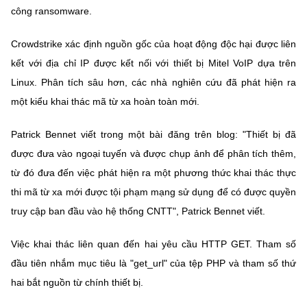
(Ghi rõ nguồn "https://mst.gov.vn" khi phát hành lại thông tin từ
công ransomware.
website này)
Crowdstrike xác định nguồn gốc của hoạt động độc hại được liên
kết với địa chỉ IP được kết nối với thiết bị Mitel VoIP dựa trên
Linux. Phân tích sâu hơn, các nhà nghiên cứu đã phát hiện ra
một kiểu khai thác mã từ xa hoàn toàn mới.
Patrick Bennet viết trong một bài đăng trên blog: "Thiết bị đã
được đưa vào ngoại tuyến và được chụp ảnh để phân tích thêm,
từ đó đưa đến việc phát hiện ra một phương thức khai thác thực
thi mã từ xa mới được tội phạm mạng sử dụng để có được quyền
truy cập ban đầu vào hệ thống CNTT", Patrick Bennet viết.
Việc khai thác liên quan đến hai yêu cầu HTTP GET. Tham số
đầu tiên nhắm mục tiêu là "get_url" của tệp PHP và tham số thứ
hai bắt nguồn từ chính thiết bị.