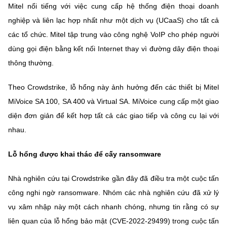
Chọn ngôn ngữ
Mitel nổi tiếng với việc cung cấp hệ thống điện thoại doanh
nghiệp và liên lạc hợp nhất như một dịch vụ (UCaaS) cho tất cả
Vietnamese
English
các tổ chức. Mitel tập trung vào công nghệ VoIP cho phép người
dùng gọi điện bằng kết nối Internet thay vì đường dây điện thoại
thông thường.
BỘ KHOA HỌC VÀ CÔNG NGHỆ
Theo Crowdstrike, lỗ hổng này ảnh hưởng đến các thiết bị Mitel
MINISTRY OF SCIENCE AND TECHNOLOGY
MiVoice SA 100, SA 400 và Virtual SA. MiVoice cung cấp một giao
Điều khoản sử dụng
Theo dõi MST:
Góp ý
diện đơn giản để kết hợp tất cả các giao tiếp và công cụ lại với
nhau.
Cơ quan chủ quản: Bộ Khoa học và Công nghệ (MST)
Chịu trách nhiệm nội dung: Nguyễn Thị Hải Hằng
Lỗ hổng được khai thác để cấy ransomware
Giám đốc Trung tâm Truyền thông Khoa học và Công nghệ.
Liên hệ
Nhà nghiên cứu tại Crowdstrike gần đây đã điều tra một cuộc tấn
Địa chỉ: Ban Biên tập Cổng TTĐT - 18 Nguyễn Du, TP. Hà Nội
công nghi ngờ ransomware. Nhóm các nhà nghiên cứu đã xử lý
Điện thoại: 024 3936 9506
Email:
vụ xâm nhập này một cách nhanh chóng, nhưng tin rằng có sự
stc@mst.gov.vn
©2026 Bản quyền thuộc Bộ Khoa Học và Công Nghệ
liên quan của lỗ hổng bảo mật (CVE-2022-29499) trong cuộc tấn