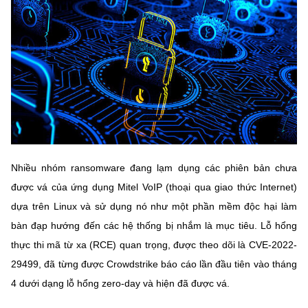
MST IOFFICE
Văn bản QPPL
Sở Khoa học và Công nghệ
Chuyển đổi số
THỐNG KÊ
Văn bản chỉ đạo điều hành
Bưu chính, Viễn thông
Multimedia
Khoa học và Công nghệ
Lấy ý kiến người dân về dự thảo VBQPPL
Sở hữu trí tuệ
THƯ ĐIỆN TỬ
Đổi mới sáng tạo
Tiêu chuẩn, đo lường, chất lượng
Khác
Chuyển đổi số
Năng lượng nguyên tử
Videos
Nhiều nhóm ransomware đang lạm dụng các phiên bản chưa
Bưu chính, Viễn thông
được vá của ứng dụng Mitel VoIP (thoại qua giao thức Internet)
Tin tổng hợp
Infographic
dựa trên Linux và sử dụng nó như một phần mềm độc hại làm
Sở hữu trí tuệ
Tin địa phương
Ảnh
bàn đạp hướng đến các hệ thống bị nhắm là mục tiêu. Lỗ hổng
thực thi mã từ xa (RCE) quan trọng, được theo dõi là CVE-2022-
Tiêu chuẩn, đo lường, chất lượng
Voice
29499, đã từng được Crowdstrike báo cáo lần đầu tiên vào tháng
Năng lượng nguyên tử
4 dưới dạng lỗ hổng zero-day và hiện đã được vá.
Nhiệm vụ trọng tâm