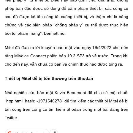
liệu pháp y" từ thiết bị. Điều này bao gồm việc khai thác không
phép ban đầu được sử dụng để xâm phạm thiết bị, các công cụ
sau đó được kẻ tấn công tải xuống thiết bị, và thậm chí là bằng
chứng về các biện pháp "chống pháp y" cụ thể được thực hiện
bởi tội phạm mạng", Bennett nói.
Mitel đã đưa ra lời khuyên bảo mật vào ngày 19/4/2022 cho nền
tảng MiVoice Connect phiên bản 19.2 SP3 trở về trước. Trong khi
cho đến nay, vẫn chưa có bản vá chính thức nào được tung ra.
Thiết bị Mitel dễ bị tổn thương trên Shodan
Nhà nghiên cứu bảo mật Kevin Beaumont đã chia sẻ một chuỗi
"http.html_hash: -1971546278" để tìm kiếm các thiết bị Mitel dễ bị
tấn công trên công cụ tìm kiếm Shodan trong một bài đăng trên
Twitter.