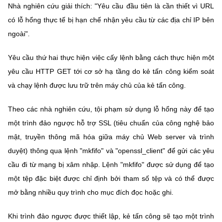
Nhà nghiên cứu giải thích: "Yêu cầu đầu tiên là cần thiết vì URL
có lỗ hổng thực tế bị hạn chế nhận yêu cầu từ các địa chỉ IP bên
ngoài".
Yêu cầu thứ hai thực hiện việc cấy lệnh bằng cách thực hiện một
yêu cầu HTTP GET tới cơ sở hạ tầng do kẻ tấn công kiểm soát
và chạy lệnh được lưu trữ trên máy chủ của kẻ tấn công.
Theo các nhà nghiên cứu, tội phạm sử dụng lỗ hổng này để tạo
một trình đảo ngược hỗ trợ SSL (tiêu chuẩn của công nghệ bảo
mật, truyền thông mã hóa giữa máy chủ Web server và trình
duyệt) thông qua lệnh "mkfifo" và "openssl_client" để gửi các yêu
cầu đi từ mạng bị xâm nhập. Lệnh "mkfifo" được sử dụng để tạo
một tệp đặc biệt được chỉ định bởi tham số tệp và có thể được
mở bằng nhiều quy trình cho mục đích đọc hoặc ghi.
Khi trình đảo ngược được thiết lập, kẻ tấn công sẽ tạo một trình