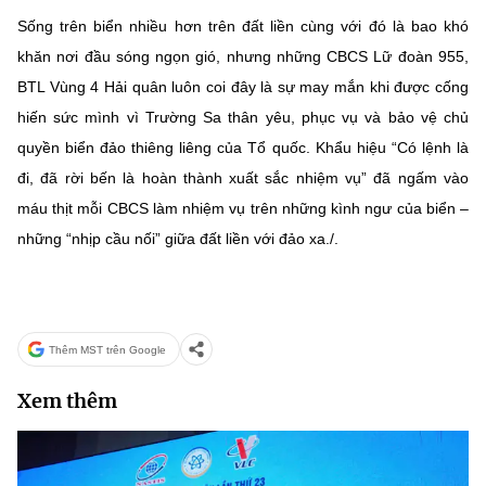
Sống trên biển nhiều hơn trên đất liền cùng với đó là bao khó
khăn nơi đầu sóng ngọn gió, nhưng những CBCS Lữ đoàn 955,
BTL Vùng 4 Hải quân luôn coi đây là sự may mắn khi được cống
hiến sức mình vì Trường Sa thân yêu, phục vụ và bảo vệ chủ
quyền biển đảo thiêng liêng của Tổ quốc. Khẩu hiệu “Có lệnh là
đi, đã rời bến là hoàn thành xuất sắc nhiệm vụ” đã ngấm vào
máu thịt mỗi CBCS làm nhiệm vụ trên những kình ngư của biển –
những “nhịp cầu nối” giữa đất liền với đảo xa./.
Thêm MST trên Google
Xem thêm