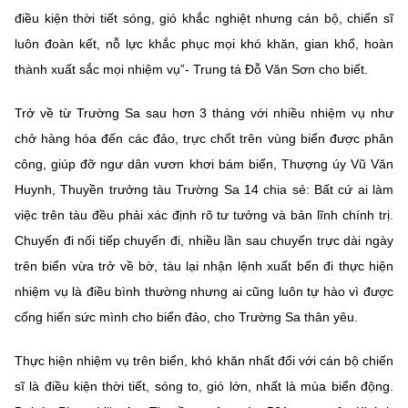
(Ghi rõ nguồn "https://mst.gov.vn" khi phát hành lại thông tin từ
điều kiện thời tiết sóng, gió khắc nghiệt nhưng cán bộ, chiến sĩ
website này)
luôn đoàn kết, nỗ lực khắc phục mọi khó khăn, gian khổ, hoàn
thành xuất sắc mọi nhiệm vụ”- Trung tá Đỗ Văn Sơn cho biết.
Trở về từ Trường Sa sau hơn 3 tháng với nhiều nhiệm vụ như
chở hàng hóa đến các đảo, trực chốt trên vùng biển được phân
công, giúp đỡ ngư dân vươn khơi bám biển, Thượng úy Vũ Văn
Huynh, Thuyền trưởng tàu Trường Sa 14 chia sẻ: Bất cứ ai làm
việc trên tàu đều phải xác định rõ tư tưởng và bản lĩnh chính trị.
Chuyến đi nối tiếp chuyến đi, nhiều lần sau chuyến trực dài ngày
trên biển vừa trở về bờ, tàu lại nhận lệnh xuất bến đi thực hiện
nhiệm vụ là điều bình thường nhưng ai cũng luôn tự hào vì được
cống hiến sức mình cho biển đảo, cho Trường Sa thân yêu.
Thực hiện nhiệm vụ trên biển, khó khăn nhất đối với cán bộ chiến
sĩ là điều kiện thời tiết, sóng to, gió lớn, nhất là mùa biển động.