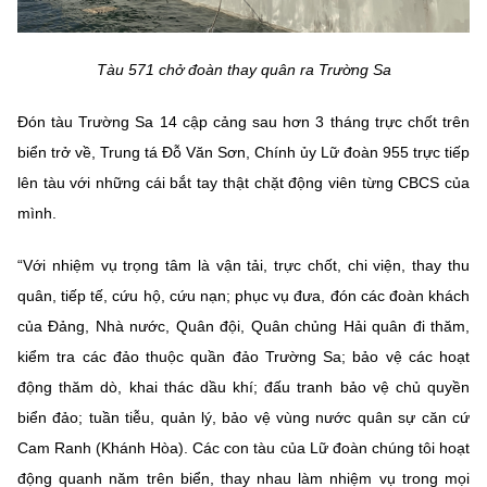
Chọn ngôn ngữ
Vietnamese
English
Tàu 571 chở đoàn thay quân ra Trường Sa
Đón tàu Trường Sa 14 cập cảng sau hơn 3 tháng trực chốt trên
biển trở về, Trung tá Đỗ Văn Sơn, Chính ủy Lữ đoàn 955 trực tiếp
BỘ KHOA HỌC VÀ CÔNG NGHỆ
lên tàu với những cái bắt tay thật chặt động viên từng CBCS của
MINISTRY OF SCIENCE AND TECHNOLOGY
mình.
Điều khoản sử dụng
Theo dõi MST:
Góp ý
“Với nhiệm vụ trọng tâm là vận tải, trực chốt, chi viện, thay thu
Cơ quan chủ quản: Bộ Khoa học và Công nghệ (MST)
quân, tiếp tế, cứu hộ, cứu nạn; phục vụ đưa, đón các đoàn khách
Chịu trách nhiệm nội dung: Nguyễn Thị Hải Hằng
của Đảng, Nhà nước, Quân đội, Quân chủng Hải quân đi thăm,
Giám đốc Trung tâm Truyền thông Khoa học và Công nghệ.
kiểm tra các đảo thuộc quần đảo Trường Sa; bảo vệ các hoạt
Liên hệ
động thăm dò, khai thác dầu khí; đấu tranh bảo vệ chủ quyền
Địa chỉ: Ban Biên tập Cổng TTĐT - 18 Nguyễn Du, TP. Hà Nội
biển đảo; tuần tiễu, quản lý, bảo vệ vùng nước quân sự căn cứ
Điện thoại: 024 3936 9506
Email:
stc@mst.gov.vn
Cam Ranh (Khánh Hòa). Các con tàu của Lữ đoàn chúng tôi hoạt
©2026 Bản quyền thuộc Bộ Khoa Học và Công Nghệ
động quanh năm trên biển, thay nhau làm nhiệm vụ trong mọi