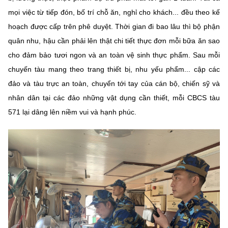
mọi việc từ tiếp đón, bố trí chỗ ăn, nghỉ cho khách... đều theo kế
hoạch được cấp trên phê duyệt. Thời gian đi bao lâu thì bộ phận
quân nhu, hậu cần phải lên thật chi tiết thực đơn mỗi bữa ăn sao
cho đảm bảo tươi ngon và an toàn vệ sinh thực phẩm. Sau mỗi
chuyến tàu mang theo trang thiết bị, nhu yếu phẩm... cập các
đảo và tàu trực an toàn, chuyển tới tay của cán bộ, chiến sỹ và
nhân dân tại các đảo những vật dụng cần thiết, mỗi CBCS tàu
571 lại dâng lên niềm vui và hạnh phúc.