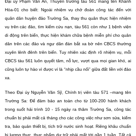
Đại úy Phạm Văn An, Thuyền trưởng tàu 561 mang tên Khánh
Hòa-01 cho biết: Ngoài nhiệm vụ chở đoàn công tác đến với
quân dân huyện đảo Trường Sa, thay thu quân thực hiện nhiệm
vụ trên các đảo, tìm kiếm cứu nạn, tàu 561 còn như 1 bệnh viện
di động trên biển, thực hiện khám chữa bệnh miễn phí cho quân
dân trên các đảo và ngư dân đán bắt xa bờ nên CBCS thường
xuyên lênh đênh trên biển. Tuy nhiên xác định rõ nhiệm vụ, mỗi
CBCS tàu 561 luôn quyết tâm, nỗ lực, vượt qua mọi gian khó, ai
cũng luôn tự hào vì được ví là “nhịp cầu nối” giữa đất liền với đảo
xa.
Theo Đại úy Nguyễn Văn Sỹ, Chính trị viên tàu 571 –mang tên
Trường Sa: Để đảm bảo an toàn cho từ 100-200 hành khách
trong suốt hải trình 10 - 15 ngày ra thăm Trường Sa, công tác
chuẩn bị phải mất cả tháng cho các công việc như sơn sửa, kiểm
tra, bảo quản thiết bị, tích trữ nước sinh hoạt. Riêng khâu chuẩn
bị lương thực, thực phẩm dự trữ phải mất tới gần 1 tuần. Tất cả