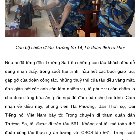
Cán bộ chiến sĩ tàu Trường Sa 14, Lữ đoàn 955 ra khơi
Nếu ai đã từng đến Trường Sa trên những con tàu khách đều dễ
dàng nhận thấy, trong suốt hải trình, hầu hết các buổi giao lưu,
gặp gỡ của đoàn công tác, những thuỷ thủ của tàu đều vắng mặt,
đơn giản bởi các anh còn làm nhiệm vụ, tổ phục vụ còn chăm lo
cho đoàn từng bữa ăn, giấc ngủ để đảm bảo cho hải trình. Cảm
nhận về điều này, phóng viên Hà Phương, Ban Thời sự, Đài
Tiếng nói Việt Nam bày tỏ: Trong chuyến đi thăm quân dân
Trường Sa, tôi được đi trên tàu 561. Không chỉ tôi mà toàn thể
đoàn công tác thực sự ấn tượng với CBCS tàu 561. Trong suốt