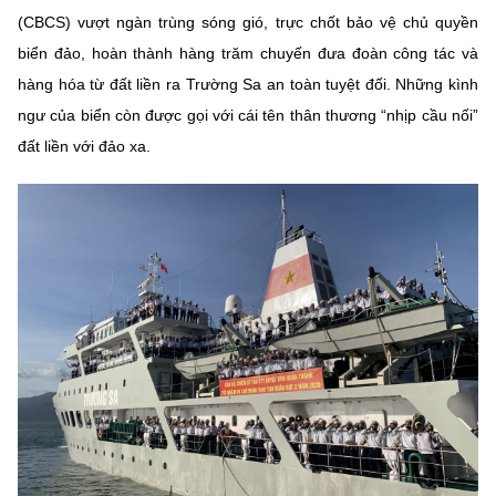
(CBCS) vượt ngàn trùng sóng gió, trực chốt bảo vệ chủ quyền
MST IOFFICE
Văn bản QPPL
Sở Khoa học và Công nghệ
Chuyển đổi số
biển đảo, hoàn thành hàng trăm chuyến đưa đoàn công tác và
THỐNG KÊ
Văn bản chỉ đạo điều hành
hàng hóa từ đất liền ra Trường Sa an toàn tuyệt đối. Những kình
Bưu chính, Viễn thông
ngư của biển còn được gọi với cái tên thân thương “nhịp cầu nối”
Multimedia
Khoa học và Công nghệ
Lấy ý kiến người dân về dự thảo VBQPPL
Sở hữu trí tuệ
đất liền với đảo xa.
THƯ ĐIỆN TỬ
Đổi mới sáng tạo
Tiêu chuẩn, đo lường, chất lượng
Khác
Chuyển đổi số
Năng lượng nguyên tử
Videos
Bưu chính, Viễn thông
Tin tổng hợp
Infographic
Sở hữu trí tuệ
Tin địa phương
Ảnh
Tiêu chuẩn, đo lường, chất lượng
Voice
Năng lượng nguyên tử
Nhiệm vụ trọng tâm