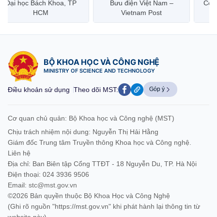
Đại học Bách Khoa, TP
Bưu điện Việt Nam –
Công
HCM
Vietnam Post
BỘ KHOA HỌC VÀ CÔNG NGHỆ
MINISTRY OF SCIENCE AND TECHNOLOGY
Điều khoản sử dụng
Theo dõi MST:
Góp ý
Cơ quan chủ quản: Bộ Khoa học và Công nghệ (MST)
Chịu trách nhiệm nội dung: Nguyễn Thị Hải Hằng
Giám đốc Trung tâm Truyền thông Khoa học và Công nghệ.
Liên hệ
Địa chỉ: Ban Biên tập Cổng TTĐT - 18 Nguyễn Du, TP. Hà Nội
Điện thoại: 024 3936 9506
Email:
stc@mst.gov.vn
©2026 Bản quyền thuộc Bộ Khoa Học và Công Nghệ
(Ghi rõ nguồn "https://mst.gov.vn" khi phát hành lại thông tin từ