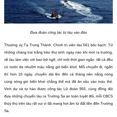
Đưa đoàn công tác từ tàu vào đảo
Thượng úy Tạ Trung Thành, Chính trị viên tàu 561 bộc bạch: Từ
những chàng trai trắng trẻo thư sinh ngày nào khi mới ra trường,
về tàu làm việc với bao bỡ ngỡ, chỉ một thời gian ngắn tất cả đều
có nước da nhuốm màu nắng gió biển khơi. Mỗi chuyến đi, ngắn
thì hơn 10 ngày, chuyến dài lên đến cả tháng nên nắng nóng
cùng sóng gió biển khơi chẳng thế mà đã ăn sâu vào máu thịt.
Vinh dự và tự hào được công tác Lữ đoàn 955, cùng đồng đội
đưa những chuyến tàu ra Trường Sa an toàn tuyệt đối, mỗi CBCS
thủy thủ trên tàu rất vui vì đã mang hơi ấm từ đất liền đến Trường
Sa.