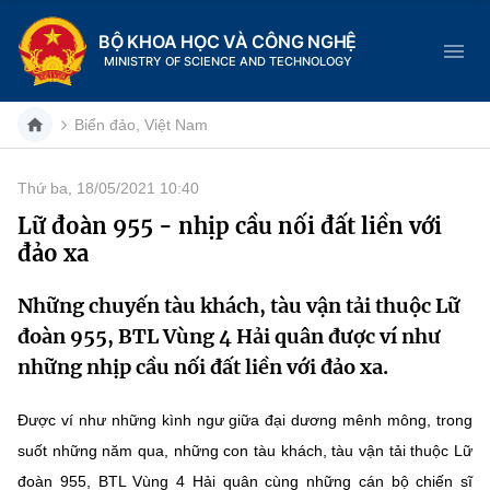
BỘ KHOA HỌC VÀ CÔNG NGHỆ
MINISTRY OF SCIENCE AND TECHNOLOGY
Biển đảo, Việt Nam
Thứ ba, 18/05/2021 10:40
Danh mục
Lữ đoàn 955 - nhịp cầu nối đất liền với
đảo xa
Trang chủ
Những chuyến tàu khách, tàu vận tải thuộc Lữ
Giới thiệu
đoàn 955, BTL Vùng 4 Hải quân được ví như
Chức năng nhiệm vụ
Tin tức sự kiện
những nhịp cầu nối đất liền với đảo xa.
Dịch vụ công
Cơ cấu tổ chức
Khoa học và Công nghệ
Được ví như những kình ngư giữa đại dương mênh mông, trong
suốt những năm qua, những con tàu khách, tàu vận tải thuộc Lữ
Hệ thống văn bản
Lịch sử phát triển
Đổi mới sáng tạo
đoàn 955, BTL Vùng 4 Hải quân cùng những cán bộ chiến sĩ