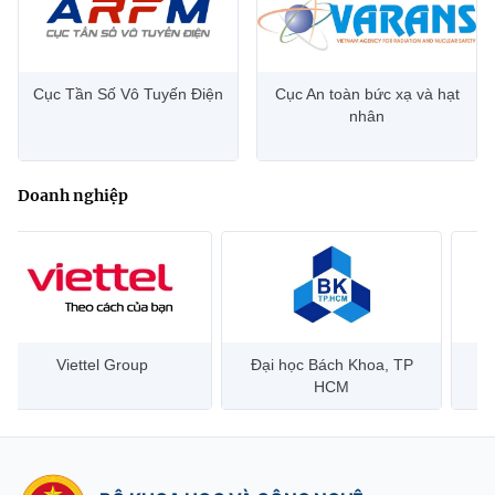
Cục Tần Số Vô Tuyến Điện
Cục An toàn bức xạ và hạt
nhân
Doanh nghiệp
Đại học Bách Khoa, TP
Bưu điện Việt Nam –
Côn
HCM
Vietnam Post