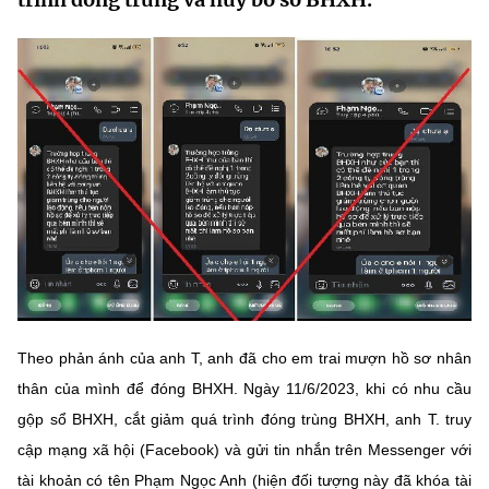
MST IOFFICE
Văn bản QPPL
Sở Khoa học và Công nghệ
Chuyển đổi số
THỐNG KÊ
Văn bản chỉ đạo điều hành
Bưu chính, Viễn thông
Multimedia
Khoa học và Công nghệ
Lấy ý kiến người dân về dự thảo VBQPPL
Sở hữu trí tuệ
THƯ ĐIỆN TỬ
Đổi mới sáng tạo
Tiêu chuẩn, đo lường, chất lượng
Khác
Chuyển đổi số
Năng lượng nguyên tử
Videos
Bưu chính, Viễn thông
Tin tổng hợp
Infographic
Sở hữu trí tuệ
Tin địa phương
Ảnh
Theo phản ánh của anh T, anh đã cho em trai mượn hồ sơ nhân
thân của mình để đóng BHXH. Ngày 11/6/2023, khi có nhu cầu
Tiêu chuẩn, đo lường, chất lượng
Voice
gộp sổ BHXH, cắt giảm quá trình đóng trùng BHXH, anh T. truy
Năng lượng nguyên tử
cập mạng xã hội (Facebook) và gửi tin nhắn trên Messenger với
Nhiệm vụ trọng tâm
tài khoản có tên Phạm Ngọc Anh (hiện đối tượng này đã khóa tài