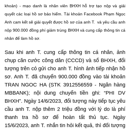
Chọn ngôn ngữ
khoản) - mạo danh là nhân viên BHXH hỗ trợ tạo nộp và giải
quyết các loại hồ sơ bảo hiểm. Tài khoản Facebook Phạm Ngọc
Vietnamese
English
Anh cam kết sẽ giải quyết được hồ sơ của anh T. và yêu cầu anh
nộp 900.000 đồng phí giảm trùng BHXH và cung cấp thông tin cá
nhân để làm hồ sơ.
BỘ KHOA HỌC VÀ CÔNG NGHỆ
MINISTRY OF SCIENCE AND TECHNOLOGY
Sau khi anh T. cung cấp thông tin cá nhân, ảnh
chụp căn cước công dân (CCCD) và sổ BHXH, đối
Điều khoản sử dụng
Theo dõi MST:
Góp ý
tượng trên có gửi cho anh T. hình ảnh tiếp nhận hồ
sơ. Anh T. đã chuyển 900.000 đồng vào tài khoản
Cơ quan chủ quản: Bộ Khoa học và Công nghệ (MST)
TRAN NGOC HA (STK 3912556559 - Ngân hàng
Chịu trách nhiệm nội dung: Nguyễn Thị Hải Hằng
MBBANK); nội dung chuyển tiền ghi: “PHI DV
Giám đốc Trung tâm Truyền thông Khoa học và Công nghệ.
Liên hệ
BHXH”. Ngày 14/6/2023, đối tượng này tiếp tục yêu
Địa chỉ: Ban Biên tập Cổng TTĐT - 18 Nguyễn Du, TP. Hà Nội
cầu anh T. nộp thêm 2 triệu đồng với lý do là phí
Điện thoại: 024 3936 9506
thanh tra hồ sơ để hoàn tất thủ tục. Ngày
Email:
stc@mst.gov.vn
©2026 Bản quyền thuộc Bộ Khoa Học và Công Nghệ
15/6/2023, anh T. nhắn tin hỏi kết quả, thì đối tượng