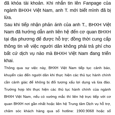
(Ghi rõ nguồn "https://mst.gov.vn" khi phát hành lại thông tin từ
đã khóa tài khoản. Khi nhắn tin lên Fanpage của
website này)
ngành BHXH Việt Nam, anh T. mới biết mình đã bị
lừa.
Sau khi tiếp nhận phản ánh của anh T., BHXH Việt
Nam đã hướng dẫn anh liên hệ đến cơ quan BHXH
tại địa phương để được hỗ trợ; đồng thời cung cấp
thông tin về việc người dân không phải trả phí cho
bất cứ dịch vụ nào mà BHXH Việt Nam đang triển
khai.
Thông qua sự việc này, BHXH Việt Nam tiếp tục cảnh báo,
khuyến cáo đến người dân khi thực hiện các thủ tục hành chính
cần cảnh giác để không bị đối tượng xấu lợi dụng và lừa đảo.
Trường hợp khi thực hiện các thủ tục hành chính của ngành
BHXH Việt Nam, nếu có vướng mắc thì liên hệ trực tiếp với cơ
quan BHXH nơi gần nhất hoặc liên hệ Trung tâm Dịch vụ hỗ trợ,
chăm sóc khách hàng qua số hotline: 1900.9068 hoặc số