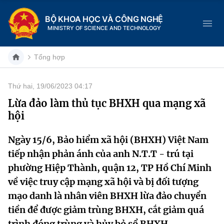
BỘ KHOA HỌC VÀ CÔNG NGHỆ
MINISTRY OF SCIENCE AND TECHNOLOGY
Tổng hợp
Thứ hai, 19/06/2023 04:17
Danh mục
Lừa đảo làm thủ tục BHXH qua mạng xã
hội
Trang chủ
Ngày 15/6, Bảo hiểm xã hội (BHXH) Việt Nam
Giới thiệu
tiếp nhận phản ánh của anh N.T.T - trú tại
Chức năng nhiệm vụ
Tin tức sự kiện
phường Hiệp Thành, quận 12, TP Hồ Chí Minh
về việc truy cập mạng xã hội và bị đối tượng
Dịch vụ công
Cơ cấu tổ chức
Khoa học và Công nghệ
mạo danh là nhân viên BHXH lừa đảo chuyển
tiền để được giảm trùng BHXH, cắt giảm quá
Hệ thống văn bản
Lịch sử phát triển
Đổi mới sáng tạo
trình đóng trùng và hủy bỏ sổ BHXH.