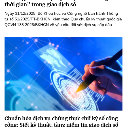
Chọn ngôn ngữ
thời gian” trong giao dịch số
Ngày 31/12/2025, Bộ Khoa học và Công nghệ ban hành Thông
Vietnamese
English
tư số 51/2025/TT-BKHCN, kèm theo Quy chuẩn kỹ thuật quốc gia
QCVN 138:2025/BKHCN về yêu cầu đối với dịch vụ cấp dấu...
BỘ KHOA HỌC VÀ CÔNG NGHỆ
MINISTRY OF SCIENCE AND TECHNOLOGY
Điều khoản sử dụng
Theo dõi MST:
Góp ý
Cơ quan chủ quản: Bộ Khoa học và Công nghệ (MST)
Chịu trách nhiệm nội dung: Nguyễn Thị Hải Hằng
Giám đốc Trung tâm Truyền thông Khoa học và Công nghệ.
Liên hệ
Địa chỉ: Ban Biên tập Cổng TTĐT - 18 Nguyễn Du, TP. Hà Nội
Điện thoại: 024 3936 9506
Email:
stc@mst.gov.vn
Chuẩn hóa dịch vụ chứng thực chữ ký số công
©2026 Bản quyền thuộc Bộ Khoa Học và Công Nghệ
cộng: Siết kỹ thuật, tăng niềm tin giao dịch số