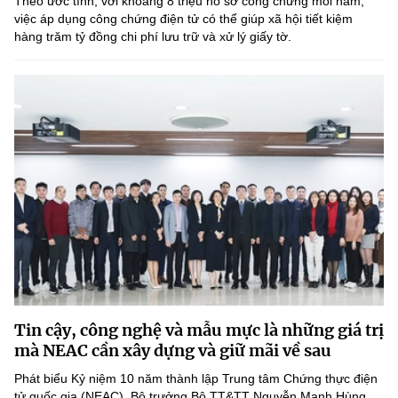
Theo ước tính, với khoảng 8 triệu hồ sơ công chứng mỗi năm,
việc áp dụng công chứng điện tử có thể giúp xã hội tiết kiệm
hàng trăm tỷ đồng chi phí lưu trữ và xử lý giấy tờ.
Tin cậy, công nghệ và mẫu mực là những giá trị
mà NEAC cần xây dựng và giữ mãi về sau
Phát biểu Kỷ niệm 10 năm thành lập Trung tâm Chứng thực điện
tử quốc gia (NEAC), Bộ trưởng Bộ TT&TT Nguyễn Mạnh Hùng