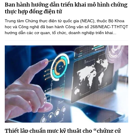
Ban hành hướng dẫn triển khai mô hình chứng
MST IOFFICE
Văn bản QPPL
Sở Khoa học và Công nghệ
Chuyển đổi số
thực hợp đồng điện tử
THỐNG KÊ
Trung tâm Chứng thực điện tử quốc gia (NEAC), thuộc Bộ Khoa
Văn bản chỉ đạo điều hành
Bưu chính, Viễn thông
học và Công nghệ đã ban hành Công văn số 268/NEAC-TTHTQT
hướng dẫn các cơ quan, tổ chức, doanh nghiệp triển khai...
Multimedia
Khoa học và Công nghệ
Lấy ý kiến người dân về dự thảo VBQPPL
Sở hữu trí tuệ
THƯ ĐIỆN TỬ
Đổi mới sáng tạo
Tiêu chuẩn, đo lường, chất lượng
Khác
Chuyển đổi số
Năng lượng nguyên tử
Videos
Bưu chính, Viễn thông
Tin tổng hợp
Infographic
Sở hữu trí tuệ
Tin địa phương
Ảnh
Tiêu chuẩn, đo lường, chất lượng
Voice
Năng lượng nguyên tử
Nhiệm vụ trọng tâm
Thiết lập chuẩn mực kỹ thuật cho “chứng cứ