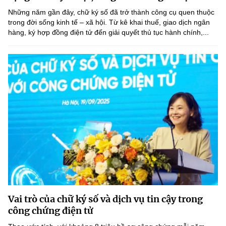
(Ghi rõ nguồn "https://mst.gov.vn" khi phát hành lại thông tin từ
Những năm gần đây, chữ ký số đã trở thành công cụ quen thuộc
website này)
trong đời sống kinh tế – xã hội. Từ kê khai thuế, giao dịch ngân
hàng, ký hợp đồng điện tử đến giải quyết thủ tục hành chính,...
Vai trò của chữ ký số và dịch vụ tin cậy trong
công chứng điện tử