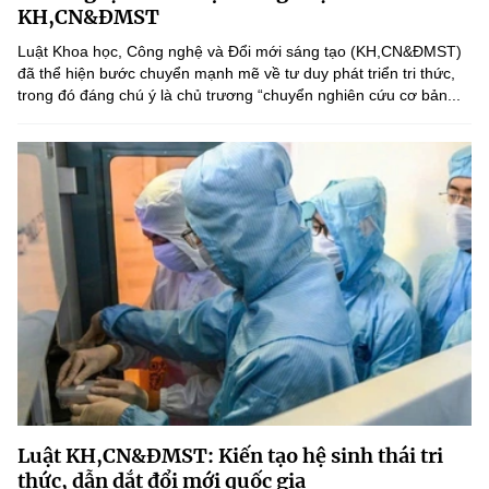
Chọn ngôn ngữ
KH,CN&ĐMST
Luật Khoa học, Công nghệ và Đổi mới sáng tạo (KH,CN&ĐMST)
Vietnamese
English
đã thể hiện bước chuyển mạnh mẽ về tư duy phát triển tri thức,
trong đó đáng chú ý là chủ trương “chuyển nghiên cứu cơ bản...
BỘ KHOA HỌC VÀ CÔNG NGHỆ
MINISTRY OF SCIENCE AND TECHNOLOGY
Điều khoản sử dụng
Theo dõi MST:
Góp ý
Cơ quan chủ quản: Bộ Khoa học và Công nghệ (MST)
Chịu trách nhiệm nội dung: Nguyễn Thị Hải Hằng
Giám đốc Trung tâm Truyền thông Khoa học và Công nghệ.
Liên hệ
Địa chỉ: Ban Biên tập Cổng TTĐT - 18 Nguyễn Du, TP. Hà Nội
Điện thoại: 024 3936 9506
Email:
stc@mst.gov.vn
Luật KH,CN&ĐMST: Kiến tạo hệ sinh thái tri
©2026 Bản quyền thuộc Bộ Khoa Học và Công Nghệ
thức, dẫn dắt đổi mới quốc gia