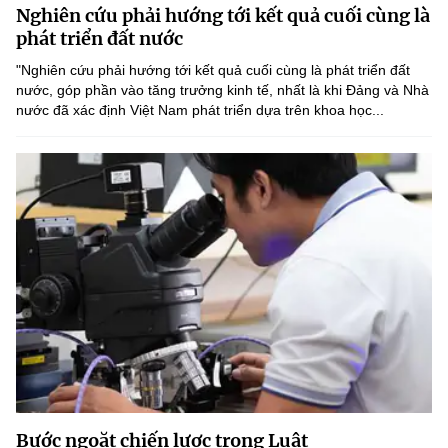
Nghiên cứu phải hướng tới kết quả cuối cùng là
MST IOFFICE
Văn bản QPPL
Sở Khoa học và Công nghệ
Chuyển đổi số
phát triển đất nước
THỐNG KÊ
"Nghiên cứu phải hướng tới kết quả cuối cùng là phát triển đất
Văn bản chỉ đạo điều hành
Bưu chính, Viễn thông
nước, góp phần vào tăng trưởng kinh tế, nhất là khi Đảng và Nhà
nước đã xác định Việt Nam phát triển dựa trên khoa học...
Multimedia
Khoa học và Công nghệ
Lấy ý kiến người dân về dự thảo VBQPPL
Sở hữu trí tuệ
THƯ ĐIỆN TỬ
Đổi mới sáng tạo
Tiêu chuẩn, đo lường, chất lượng
Khác
Chuyển đổi số
Năng lượng nguyên tử
Videos
Bưu chính, Viễn thông
Tin tổng hợp
Infographic
Sở hữu trí tuệ
Tin địa phương
Ảnh
Tiêu chuẩn, đo lường, chất lượng
Voice
Năng lượng nguyên tử
Nhiệm vụ trọng tâm
Bước ngoặt chiến lược trong Luật