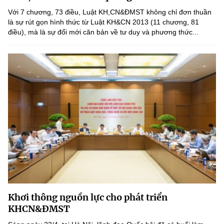
(Ghi rõ nguồn "https://mst.gov.vn" khi phát hành lại thông tin từ
Với 7 chương, 73 điều, Luật KH,CN&ĐMST không chỉ đơn thuần
website này)
là sự rút gọn hình thức từ Luật KH&CN 2013 (11 chương, 81
điều), mà là sự đổi mới căn bản về tư duy và phương thức...
Khơi thông nguồn lực cho phát triển
KHCN&ĐMST