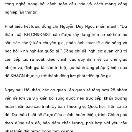
công nghệ trong bối cảnh toàn cầu hóa và cách mạng công
nghiệp lần thứ tư.
Phát biểu kết luận, đồng chí Nguyễn Duy Ngọc nhấn mạnh: "Dự
thảo Luật KH,CN&ĐMST cần được xây dựng trên cơ sở tiếp thu
sâu sắc các ý kiến chuyên gia, phản ánh thực tế cuộc sống và
học hỏi kinh nghiệm quốc tế." Đồng chí đề nghị cơ quan chủ trì
cần tiếp tục rà soát, điều chỉnh các quy định về cơ chế giao
nhiệm vụ, định giá tài sản trí tuệ, tạo hành lang pháp lý hiệu quả
để KH&CN thực sự trở thành động lực phát triển quốc gia.
Ngay sau Hội thảo, các cơ quan liên quan sẽ tổng hợp 28 nhóm
vấn đề lớn và 9 ý kiến bổ sung được nêu trực tiếp, khẩn trương
hoàn thiện báo cáo trình Ủy ban Thường vụ Quốc hội. Trên cơ sở
đó, Dự thảo Luật sẽ được điều chỉnh, hoàn thiện, trình Chính phủ
theo đúng tiến độ, bảo đảm chất lượng, phù hợp với yêu cầu
phát triển đất nước trong thời kỳ mới.