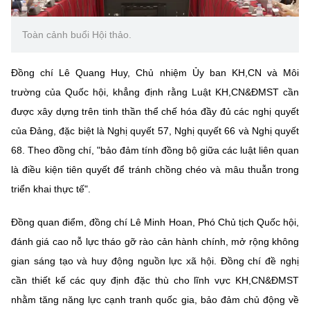
Toàn cảnh buổi Hội thảo.
Đồng chí Lê Quang Huy, Chủ nhiệm Ủy ban KH,CN và Môi
trường của Quốc hội, khẳng định rằng Luật KH,CN&ĐMST cần
được xây dựng trên tinh thần thể chế hóa đầy đủ các nghị quyết
của Đảng, đặc biệt là Nghị quyết 57, Nghị quyết 66 và Nghị quyết
68. Theo đồng chí, "bảo đảm tính đồng bộ giữa các luật liên quan
là điều kiện tiên quyết để tránh chồng chéo và mâu thuẫn trong
triển khai thực tế".
Đồng quan điểm, đồng chí Lê Minh Hoan, Phó Chủ tịch Quốc hội,
đánh giá cao nỗ lực tháo gỡ rào cản hành chính, mở rộng không
gian sáng tạo và huy động nguồn lực xã hội. Đồng chí đề nghị
cần thiết kế các quy định đặc thù cho lĩnh vực KH,CN&ĐMST
nhằm tăng năng lực cạnh tranh quốc gia, bảo đảm chủ động về