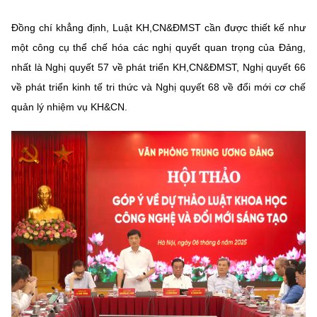
Chọn ngôn ngữ
Đồng chí khẳng định, Luật KH,CN&ĐMST cần được thiết kế như
Vietnamese
English
một công cụ thể chế hóa các nghị quyết quan trọng của Đảng,
nhất là Nghị quyết 57 về phát triển KH,CN&ĐMST, Nghị quyết 66
về phát triển kinh tế tri thức và Nghị quyết 68 về đổi mới cơ chế
quản lý nhiệm vụ KH&CN.
BỘ KHOA HỌC VÀ CÔNG NGHỆ
MINISTRY OF SCIENCE AND TECHNOLOGY
Điều khoản sử dụng
Theo dõi MST:
Góp ý
Cơ quan chủ quản: Bộ Khoa học và Công nghệ (MST)
Chịu trách nhiệm nội dung: Nguyễn Thị Hải Hằng
Giám đốc Trung tâm Truyền thông Khoa học và Công nghệ.
Liên hệ
Địa chỉ: Ban Biên tập Cổng TTĐT - 18 Nguyễn Du, TP. Hà Nội
Điện thoại: 024 3936 9506
Email:
stc@mst.gov.vn
©2026 Bản quyền thuộc Bộ Khoa Học và Công Nghệ