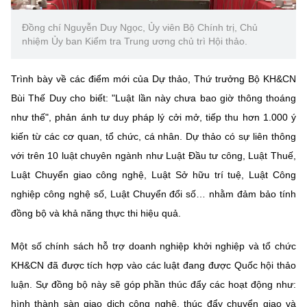
(Ghi rõ nguồn "https://mst.gov.vn" khi phát hành lại thông tin từ
website này)
Đồng chí Nguyễn Duy Ngọc, Ủy viên Bộ Chính trị, Chủ
nhiệm Ủy ban Kiểm tra Trung ương chủ trì Hội thảo.
Trình bày về các điểm mới của Dự thảo, Thứ trưởng Bộ KH&CN
Bùi Thế Duy cho biết: "Luật lần này chưa bao giờ thông thoáng
như thế", phản ánh tư duy pháp lý cởi mở, tiếp thu hơn 1.000 ý
kiến từ các cơ quan, tổ chức, cá nhân. Dự thảo có sự liên thông
với trên 10 luật chuyên ngành như Luật Đầu tư công, Luật Thuế,
Luật Chuyển giao công nghệ, Luật Sở hữu trí tuệ, Luật Công
nghiệp công nghệ số, Luật Chuyển đổi số… nhằm đảm bảo tính
đồng bộ và khả năng thực thi hiệu quả.
Một số chính sách hỗ trợ doanh nghiệp khởi nghiệp và tổ chức
KH&CN đã được tích hợp vào các luật đang được Quốc hội thảo
luận. Sự đồng bộ này sẽ góp phần thúc đẩy các hoạt động như:
hình thành sàn giao dịch công nghệ, thúc đẩy chuyển giao và