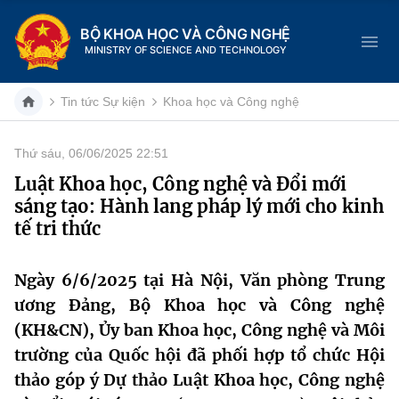
BỘ KHOA HỌC VÀ CÔNG NGHỆ
MINISTRY OF SCIENCE AND TECHNOLOGY
Tin tức Sự kiện
Khoa học và Công nghệ
Thứ sáu, 06/06/2025 22:51
Danh mục
Luật Khoa học, Công nghệ và Đổi mới
sáng tạo: Hành lang pháp lý mới cho kinh
Trang chủ
tế tri thức
Giới thiệu
Ngày 6/6/2025 tại Hà Nội, Văn phòng Trung
Chức năng nhiệm vụ
Tin tức sự kiện
ương Đảng, Bộ Khoa học và Công nghệ
(KH&CN), Ủy ban Khoa học, Công nghệ và Môi
Dịch vụ công
Cơ cấu tổ chức
Khoa học và Công nghệ
trường của Quốc hội đã phối hợp tổ chức Hội
Hệ thống văn bản
thảo góp ý Dự thảo Luật Khoa học, Công nghệ
Lịch sử phát triển
Đổi mới sáng tạo