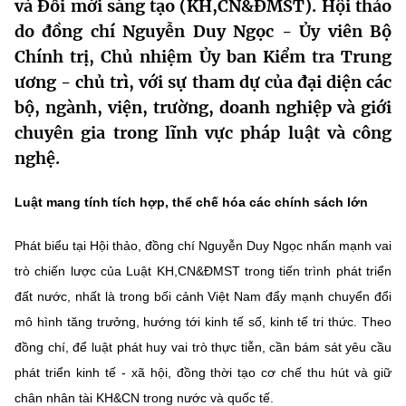
và Đổi mới sáng tạo (KH,CN&ĐMST). Hội thảo
MST IOFFICE
Văn bản QPPL
Sở Khoa học và Công nghệ
Chuyển đổi số
do đồng chí Nguyễn Duy Ngọc - Ủy viên Bộ
Chính trị, Chủ nhiệm Ủy ban Kiểm tra Trung
THỐNG KÊ
Văn bản chỉ đạo điều hành
Bưu chính, Viễn thông
ương - chủ trì, với sự tham dự của đại diện các
Multimedia
bộ, ngành, viện, trường, doanh nghiệp và giới
Khoa học và Công nghệ
Lấy ý kiến người dân về dự thảo VBQPPL
Sở hữu trí tuệ
chuyên gia trong lĩnh vực pháp luật và công
THƯ ĐIỆN TỬ
Đổi mới sáng tạo
nghệ.
Tiêu chuẩn, đo lường, chất lượng
Khác
Chuyển đổi số
Luật mang tính tích hợp, thể chế hóa các chính sách lớn
Năng lượng nguyên tử
Videos
Bưu chính, Viễn thông
Phát biểu tại Hội thảo, đồng chí Nguyễn Duy Ngọc nhấn mạnh vai
Tin tổng hợp
Infographic
trò chiến lược của Luật KH,CN&ĐMST trong tiến trình phát triển
Sở hữu trí tuệ
Tin địa phương
Ảnh
đất nước, nhất là trong bối cảnh Việt Nam đẩy mạnh chuyển đổi
mô hình tăng trưởng, hướng tới kinh tế số, kinh tế tri thức. Theo
Tiêu chuẩn, đo lường, chất lượng
Voice
đồng chí, để luật phát huy vai trò thực tiễn, cần bám sát yêu cầu
Năng lượng nguyên tử
phát triển kinh tế - xã hội, đồng thời tạo cơ chế thu hút và giữ
Nhiệm vụ trọng tâm
chân nhân tài KH&CN trong nước và quốc tế.