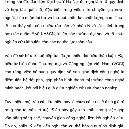
Trong khi đó, đại diện Đại học Y Hà Nội đề nghị làm rõ quy định
về hợp tác quốc tế, đặc biệt trong việc mời chuyên gia nước
ngoài, tiếp nhận tài trợ và thu hút nhân lực chất lượng cao. Thực
tế cho thấy vẫn còn nhiều rào cản về pháp lý và tài chính trong
hợp tác quốc tế về KH&CN, khiến các trường đại học và tổ chức
nghiên cứu khó tiếp cận các nguồn lực toàn cầu.
Vấn đề sở hữu trí tuệ tiếp tục được nhiều đại biểu thảo luận. Đại
biểu từ Liên đoàn Thương mại và Công nghiệp Việt Nam (VCCI)
cho rằng, việc bổ sung quy định về sàn giao dịch công nghệ là
điểm tiến bộ đột phá, góp phần hình thành thị trường công nghệ
minh bạch, kết nối hiệu quả giữa nghiên cứu và doanh nghiệp.
Tuy nhiên, một rào cản lớn hiện nay là chưa có cơ chế định giá rõ
ràng cho tài sản trí tuệ. Điều này gây khó khăn trong việc góp
vốn bằng sáng chế, chuyển giao công nghệ, liên kết nghiên cứu.
Do đó, nhiều ý kiến kiến nghị cần cụ thể hóa quy trình định giá,