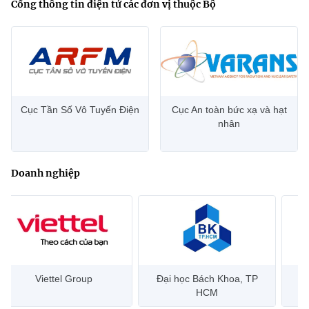
Cổng thông tin điện tử các đơn vị thuộc Bộ
Cục Tần Số Vô Tuyến Điện
Cục An toàn bức xạ và hạt
nhân
Doanh nghiệp
Đại học Bách Khoa, TP
Bưu điện Việt Nam –
Công
HCM
Vietnam Post