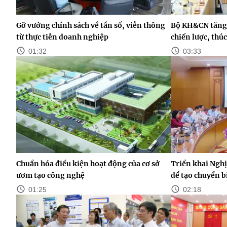
Gỡ vướng chính sách về tần số, viễn thông
Bộ KH&CN tăng 
từ thực tiễn doanh nghiệp
chiến lược, thú
01:32
03:33
Chuẩn hóa điều kiện hoạt động của cơ sở
Triển khai Nghị
ươm tạo công nghệ
để tạo chuyển b
01:25
02:18