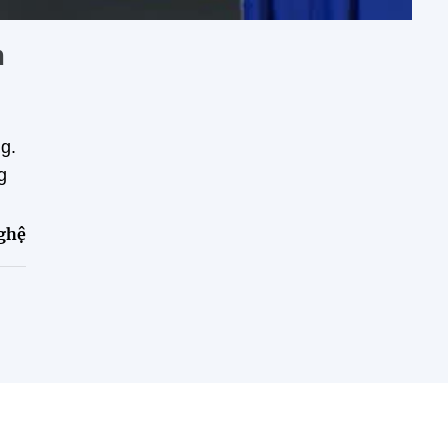
m
g.
g
ghệ