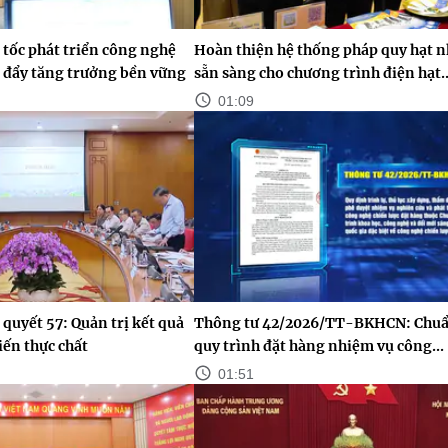
tốc phát triển công nghệ
Hoàn thiện hệ thống pháp quy hạt 
c đẩy tăng trưởng bền vững
sẵn sàng cho chương trình điện hạt..
01:09
 quyết 57: Quản trị kết quả
Thông tư 42/2026/TT-BKHCN: Chuẩ
iến thực chất
quy trình đặt hàng nhiệm vụ công...
01:51