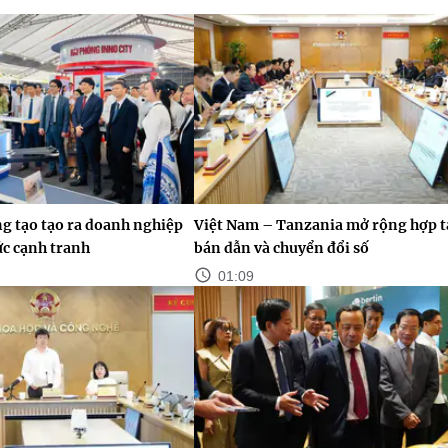
g tạo tạo ra doanh nghiệp
Việt Nam – Tanzania mở rộng hợp tá
ức cạnh tranh
bán dẫn và chuyển đổi số
01:09