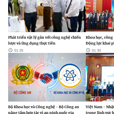
Phát triển vật lý gắn với công nghệ chiến
Khoa học, công 
lược và ứng dụng thực tiễn
Động lực khai p
01:35
01:30
Bộ Khoa học và Công nghệ - Bộ Công an
Việt Nam - Nhật
nâng tầm hợp tác vì an ninh quốc gia
trong lĩnh vực 