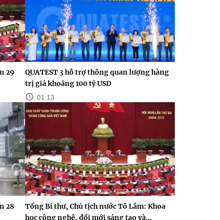
n 29
QUATEST 3 hỗ trợ thông quan lượng hàng
trị giá khoảng 100 tỷ USD
01:13
n 28
Tổng Bí thư, Chủ tịch nước Tô Lâm: Khoa
học công nghệ, đổi mới sáng tạo và...