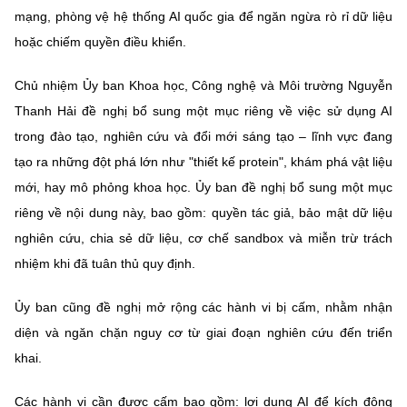
mạng, phòng vệ hệ thống AI quốc gia để ngăn ngừa rò rỉ dữ liệu
hoặc chiếm quyền điều khiển.
Chủ nhiệm Ủy ban Khoa học, Công nghệ và Môi trường Nguyễn
Thanh Hải đề nghị bổ sung một mục riêng về việc sử dụng AI
trong đào tạo, nghiên cứu và đổi mới sáng tạo – lĩnh vực đang
tạo ra những đột phá lớn như "thiết kế protein", khám phá vật liệu
mới, hay mô phỏng khoa học. Ủy ban đề nghị bổ sung một mục
riêng về nội dung này, bao gồm: quyền tác giả, bảo mật dữ liệu
nghiên cứu, chia sẻ dữ liệu, cơ chế sandbox và miễn trừ trách
nhiệm khi đã tuân thủ quy định.
Ủy ban cũng đề nghị mở rộng các hành vi bị cấm, nhằm nhận
diện và ngăn chặn nguy cơ từ giai đoạn nghiên cứu đến triển
khai.
Các hành vi cần được cấm bao gồm: lợi dụng AI để kích động