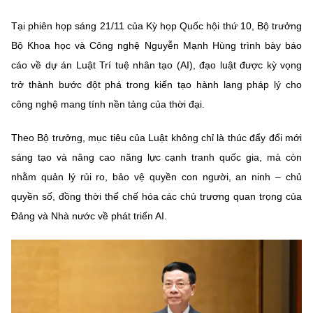
MST IOFFICE
Văn bản QPPL
Sở Khoa học và Công nghệ
Chuyển đổi số
Tại phiên họp sáng 21/11 của Kỳ họp Quốc hội thứ 10, Bộ trưởng
Bộ Khoa học và Công nghệ Nguyễn Mạnh Hùng trình bày báo
THỐNG KÊ
Văn bản chỉ đạo điều hành
Bưu chính, Viễn thông
cáo về dự án Luật Trí tuệ nhân tạo (AI), đạo luật được kỳ vọng
Multimedia
Khoa học và Công nghệ
trở thành bước đột phá trong kiến tạo hành lang pháp lý cho
Lấy ý kiến người dân về dự thảo VBQPPL
Sở hữu trí tuệ
công nghệ mang tính nền tảng của thời đại.
THƯ ĐIỆN TỬ
Đổi mới sáng tạo
Tiêu chuẩn, đo lường, chất lượng
Theo Bộ trưởng, mục tiêu của Luật không chỉ là thúc đẩy đổi mới
Khác
Chuyển đổi số
sáng tạo và nâng cao năng lực cạnh tranh quốc gia, mà còn
Năng lượng nguyên tử
Videos
nhằm quản lý rủi ro, bảo vệ quyền con người, an ninh – chủ
Bưu chính, Viễn thông
Tin tổng hợp
quyền số, đồng thời thể chế hóa các chủ trương quan trọng của
Infographic
Đảng và Nhà nước về phát triển AI.
Sở hữu trí tuệ
Tin địa phương
Ảnh
Tiêu chuẩn, đo lường, chất lượng
Voice
Năng lượng nguyên tử
Nhiệm vụ trọng tâm