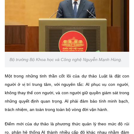
Chọn ngôn ngữ
Vietnamese
English
BỘ KHOA HỌC VÀ CÔNG NGHỆ
MINISTRY OF SCIENCE AND TECHNOLOGY
Bộ trưởng Bộ Khoa học và Công nghệ Nguyễn Mạnh Hùng.
Điều khoản sử dụng
Theo dõi MST:
Góp ý
Một trong những tinh thần cốt lõi của dự thảo Luật là đặt con
Cơ quan chủ quản: Bộ Khoa học và Công nghệ (MST)
người ở vị trí trung tâm, với nguyên tắc: AI phục vụ con người,
Chịu trách nhiệm nội dung: Nguyễn Thị Hải Hằng
không thay thế con người, và con người giữ quyền giám sát trong
Giám đốc Trung tâm Truyền thông Khoa học và Công nghệ.
những quyết định quan trọng. AI phải đảm bảo tính minh bạch,
Liên hệ
Địa chỉ: Ban Biên tập Cổng TTĐT - 18 Nguyễn Du, TP. Hà Nội
trách nhiệm, an toàn trong toàn bộ vòng đời vận hành.
Điện thoại: 024 3936 9506
Email:
stc@mst.gov.vn
Điểm mới của dự thảo là phương thức quản lý theo mức độ rủi
©2026 Bản quyền thuộc Bộ Khoa Học và Công Nghệ
ro, phân hệ thống AI thành nhiều cấp độ khác nhau nhằm đảm