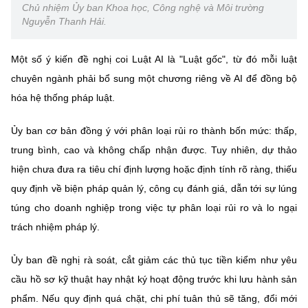
Chủ nhiệm Ủy ban Khoa học, Công nghệ và Môi trường
Nguyễn Thanh Hải.
Một số ý kiến đề nghị coi Luật AI là "Luật gốc", từ đó mỗi luật
chuyên ngành phải bổ sung một chương riêng về AI để đồng bộ
hóa hệ thống pháp luật.
Ủy ban cơ bản đồng ý với phân loại rủi ro thành bốn mức: thấp,
trung bình, cao và không chấp nhận được. Tuy nhiên, dự thảo
hiện chưa đưa ra tiêu chí định lượng hoặc định tính rõ ràng, thiếu
quy định về biện pháp quản lý, công cụ đánh giá, dẫn tới sự lúng
túng cho doanh nghiệp trong việc tự phân loại rủi ro và lo ngại
trách nhiệm pháp lý.
Ủy ban đề nghị rà soát, cắt giảm các thủ tục tiền kiểm như yêu
cầu hồ sơ kỹ thuật hay nhật ký hoạt động trước khi lưu hành sản
phẩm. Nếu quy định quá chặt, chi phí tuân thủ sẽ tăng, đổi mới