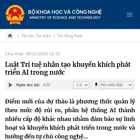
BỘ KHOA HỌC VÀ CÔNG NGHỆ
MINISTRY OF SCIENCE AND TECHNOLOGY
Tin tức Sự kiện
Tin tổng hợp
Chủ nhật, 30/11/2025 22:42
Danh mục
Luật Trí tuệ nhân tạo khuyến khích phát
triển AI trong nước
Trang chủ
Nghe đọc bài
4:05
Giới thiệu
Điểm mới của dự thảo là phương thức quản lý
Chức năng nhiệm vụ
Tin tức sự kiện
theo mức độ rủi ro, phân hệ thống AI thành
Dịch vụ công
nhiều cấp độ khác nhau nhằm đảm bảo sự linh
Cơ cấu tổ chức
Khoa học và Công nghệ
hoạt và khuyến khích phát triển trong nước và
Hệ thống văn bản
Lịch sử phát triển
Đổi mới sáng tạo
hướng đến tự chủ công nghệ...