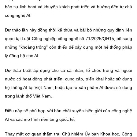
(Ghi rõ nguồn "https://mst.gov.vn" khi phát hành lại thông tin từ
bảo sự linh hoạt và khuyến khích phát triển và hướng đến tự chủ
website này)
công nghệ AI.
Dự thảo lần này đồng thời kế thừa và bãi bỏ những quy định liên
quan tại Luật Công nghiệp công nghệ số 71/2025/QH15, bổ sung
những "khoảng trống" còn thiếu để xây dựng một hệ thống pháp
lý đồng bộ cho AI.
Dự thảo Luật áp dụng cho cả cá nhân, tổ chức trong và ngoài
nước có hoạt động phát triển, cung cấp, triển khai hoặc sử dụng
hệ thống AI tại Việt Nam, hoặc tạo ra sản phẩm AI được sử dụng
trong lãnh thổ Việt Nam.
Điều này sẽ phù hợp với bản chất xuyên biên giới của công nghệ
AI và các mô hình nền tảng quốc tế.
Thay mặt cơ quan thẩm tra, Chủ nhiệm Ủy ban Khoa học, Công