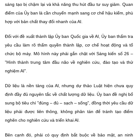
sáng tạo bị chậm lại và khả năng thu hút đầu tư suy giảm. Quan
điểm của Ủy ban là cần chuyển mạnh sang cơ chế hậu kiểm, phù
hợp với bản chất thay đổi nhanh của AI.
Đối với đề xuất thành lập Ủy ban Quốc gia về AI, Ủy ban thẩm tra
yêu cầu làm rõ thẩm quyền thành lập, cơ chế hoạt động và tổ
chức bộ máy. Mô hình này phải gắn chặt với Sáng kiến số 26 –
"Hình thành trung tâm đầu não về nghiên cứu, đào tạo và thử
nghiệm AI".
Dữ liệu là nền tảng của AI, nhưng dự thảo Luật hiện chưa quy
định đầy đủ nguyên tắc về chất lượng dữ liệu. Ủy ban đề nghị bổ
sung bộ tiêu chí "đúng – đủ – sạch – sống", đồng thời yêu cầu dữ
liệu phải được liên thông, không phân tán để tránh tạo điểm
nghẽn cho nghiên cứu và triển khai AI.
Bên cạnh đó, phải có quy định bắt buộc về bảo mật, an ninh