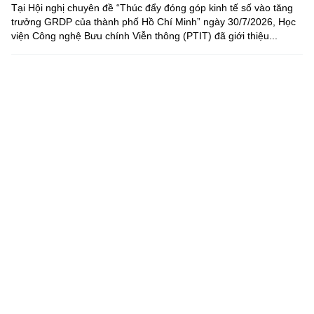
Tại Hội nghị chuyên đề “Thúc đẩy đóng góp kinh tế số vào tăng
trưởng GRDP của thành phố Hồ Chí Minh” ngày 30/7/2026, Học
viện Công nghệ Bưu chính Viễn thông (PTIT) đã giới thiệu...
Nâng cao chất lượng công tác quán triệt, tuyên truyền và
triển khai thực hiện các chỉ thị, nghị quyết, quy định...
Trong thời gian qua, tại Đảng bộ Tổng công ty Bưu điện Việt