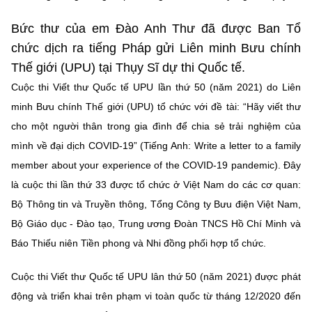
(Ghi rõ nguồn "https://mst.gov.vn" khi phát hành lại thông tin từ
website này)
Bức thư của em Đào Anh Thư đã được Ban Tổ
chức dịch ra tiếng Pháp gửi Liên minh Bưu chính
Thế giới (UPU) tại Thụy Sĩ dự thi Quốc tế.
Cuộc thi Viết thư Quốc tế UPU lần thứ 50 (năm 2021) do Liên
minh Bưu chính Thế giới (UPU) tổ chức với đề tài: “Hãy viết thư
cho một người thân trong gia đình để chia sẻ trải nghiệm của
mình về đại dịch COVID-19” (Tiếng Anh: Write a letter to a family
member about your experience of the COVID-19 pandemic). Đây
là cuộc thi lần thứ 33 được tổ chức ở Việt Nam do các cơ quan:
Bộ Thông tin và Truyền thông, Tổng Công ty Bưu điện Việt Nam,
Bộ Giáo dục - Đào tạo, Trung ương Đoàn TNCS Hồ Chí Minh và
Báo Thiếu niên Tiền phong và Nhi đồng phối hợp tổ chức.
Cuộc thi Viết thư Quốc tế UPU lân thứ 50 (năm 2021) được phát
động và triển khai trên phạm vi toàn quốc từ tháng 12/2020 đến