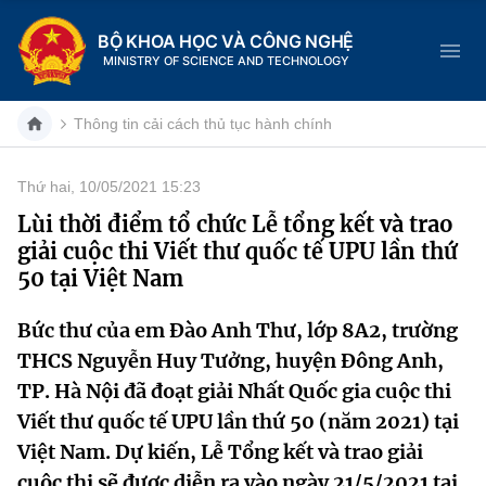
BỘ KHOA HỌC VÀ CÔNG NGHỆ
MINISTRY OF SCIENCE AND TECHNOLOGY
Thông tin cải cách thủ tục hành chính
Thứ hai, 10/05/2021 15:23
Danh mục
Lùi thời điểm tổ chức Lễ tổng kết và trao
giải cuộc thi Viết thư quốc tế UPU lần thứ
Trang chủ
50 tại Việt Nam
Giới thiệu
Bức thư của em Đào Anh Thư, lớp 8A2, trường
THCS Nguyễn Huy Tưởng, huyện Đông Anh,
Chức năng nhiệm vụ
Tin tức sự kiện
TP. Hà Nội đã đoạt giải Nhất Quốc gia cuộc thi
Dịch vụ công
Cơ cấu tổ chức
Khoa học và Công nghệ
Viết thư quốc tế UPU lần thứ 50 (năm 2021) tại
Việt Nam. Dự kiến, Lễ Tổng kết và trao giải
Hệ thống văn bản
Lịch sử phát triển
Đổi mới sáng tạo
cuộc thi sẽ được diễn ra vào ngày 21/5/2021 tại