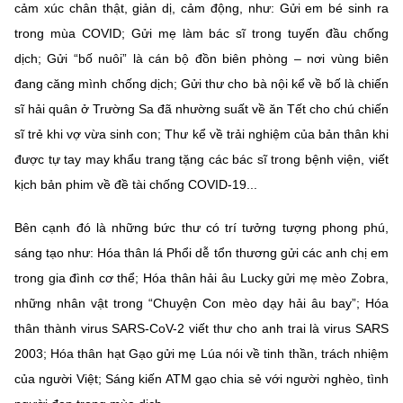
cảm xúc chân thật, giản dị, cảm động, như: Gửi em bé sinh ra
trong mùa COVID; Gửi mẹ làm bác sĩ trong tuyến đầu chống
dịch; Gửi “bố nuôi” là cán bộ đồn biên phòng – nơi vùng biên
đang căng mình chống dịch; Gửi thư cho bà nội kể về bố là chiến
sĩ hải quân ở Trường Sa đã nhường suất về ăn Tết cho chú chiến
sĩ trẻ khi vợ vừa sinh con; Thư kể về trải nghiệm của bản thân khi
được tự tay may khẩu trang tặng các bác sĩ trong bệnh viện, viết
kịch bản phim về đề tài chống COVID-19...
Bên cạnh đó là những bức thư có trí tưởng tượng phong phú,
sáng tạo như: Hóa thân lá Phổi dễ tổn thương gửi các anh chị em
trong gia đình cơ thể; Hóa thân hải âu Lucky gửi mẹ mèo Zobra,
những nhân vật trong “Chuyện Con mèo dạy hải âu bay”; Hóa
thân thành virus SARS-CoV-2 viết thư cho anh trai là virus SARS
2003; Hóa thân hạt Gạo gửi mẹ Lúa nói về tinh thần, trách nhiệm
của người Việt; Sáng kiến ATM gạo chia sẻ với người nghèo, tình