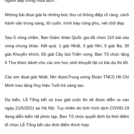
người đẹp trong mùa dịch...
Những bài đoạt giải là những bức thư có thông điệp rõ ràng, cách
hành văn trong sáng, lôi cuốn, trình bày công phu, nét chữ đẹp.
Sau 5 vòng chấm, Ban Giám khảo Quốc gia đã chọn 110 bài vào
vòng chung khảo. Kết quả: 1 giải Nhất, 3 giải Nhì, 5 giải Ba, 30
giải Khuyến khích, 65 giải Cây bút Triển vọng; Ban Tổ chức tặng
6 Thư khen dành cho các em học sinh khuyết tật có bài dự thi tốt.
Các em đoạt giải Nhất, Nhì đượcTrung ương Đoàn TNCS Hồ Chí
Minh trao tặng Huy hiệu Tuổi trẻ sáng tạo.
Dự kiến, Lễ Tổng kết và trao giải cuộc thi sẽ được diễn ra vào
ngày 21/5/2021 tại Hà Nội. Tuy nhiên do tình hình dịch COVID-19
đang diễn biến rất phức tạp, Ban Tổ chức quyết định lùi thời điểm
tổ chức Lễ Tổng kết vào thời điểm thích hợp.