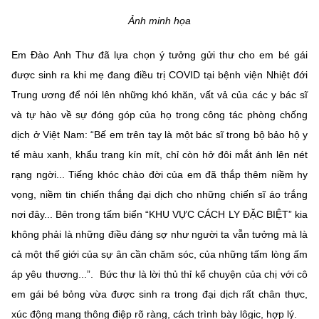
Chọn ngôn ngữ
Ảnh minh họa
Vietnamese
English
Em Đào Anh Thư đã lựa chọn ý tưởng gửi thư cho em bé gái
được sinh ra khi mẹ đang điều trị COVID tại bệnh viện Nhiệt đới
Trung ương để nói lên những khó khăn, vất vả của các y bác sĩ
BỘ KHOA HỌC VÀ CÔNG NGHỆ
và tự hào về sự đóng góp của họ trong công tác phòng chống
MINISTRY OF SCIENCE AND TECHNOLOGY
dịch ở Việt Nam: “Bế em trên tay là một bác sĩ trong bộ bảo hộ y
Điều khoản sử dụng
Theo dõi MST:
Góp ý
tế màu xanh, khẩu trang kín mít, chỉ còn hở đôi mắt ánh lên nét
rạng ngời... Tiếng khóc chào đời của em đã thắp thêm niềm hy
Cơ quan chủ quản: Bộ Khoa học và Công nghệ (MST)
vọng, niềm tin chiến thắng đại dịch cho những chiến sĩ áo trắng
Chịu trách nhiệm nội dung: Nguyễn Thị Hải Hằng
nơi đây... Bên trong tấm biển “KHU VỰC CÁCH LY ĐẶC BIỆT” kia
Giám đốc Trung tâm Truyền thông Khoa học và Công nghệ.
không phải là những điều đáng sợ như người ta vẫn tưởng mà là
Liên hệ
cả một thế giới của sự ân cần chăm sóc, của những tấm lòng ấm
Địa chỉ: Ban Biên tập Cổng TTĐT - 18 Nguyễn Du, TP. Hà Nội
áp yêu thương...”. Bức thư là lời thủ thỉ kể chuyện của chị với cô
Điện thoại: 024 3936 9506
Email:
stc@mst.gov.vn
em gái bé bỏng vừa được sinh ra trong đại dịch rất chân thực,
©2026 Bản quyền thuộc Bộ Khoa Học và Công Nghệ
xúc động mang thông điệp rõ ràng, cách trình bày lôgic, hợp lý.