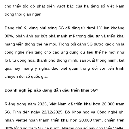
Chọn ngôn ngữ
cho thấy tốc độ phát triển vượt bậc của hạ tầng số Việt Nam
trong thời gian ngắn.
Vietnamese
English
Đáng chú ý, vùng phủ sóng 5G đã tăng từ dưới 1% lên khoảng
90%, phản ánh sự bứt phá mạnh mẽ trong đầu tư và triển khai
mạng viễn thông thế hệ mới. Trong bối cảnh 5G được xác định là
BỘ KHOA HỌC VÀ CÔNG NGHỆ
MINISTRY OF SCIENCE AND TECHNOLOGY
công nghệ nền tảng cho các ứng dụng dữ liệu thế hệ mới như
IoT, tự động hóa, thành phố thông minh, sản xuất thông minh, kết
Điều khoản sử dụng
Theo dõi MST:
Góp ý
quả này mang ý nghĩa đặc biệt quan trọng đối với tiến trình
chuyển đổi số quốc gia.
Cơ quan chủ quản: Bộ Khoa học và Công nghệ (MST)
Chịu trách nhiệm nội dung: Nguyễn Thị Hải Hằng
Doanh nghiệp nào đang dẫn đầu triển khai 5G?
Giám đốc Trung tâm Truyền thông Khoa học và Công nghệ.
Liên hệ
Riêng trong năm 2025, Việt Nam đã triển khai hơn 26.000 trạm
Địa chỉ: Ban Biên tập Cổng TTĐT - 18 Nguyễn Du, TP. Hà Nội
Điện thoại: 024 3936 9506
5G. Tính đến ngày 22/12/2025, Bộ Khoa học và Công nghệ ghi
Email:
stc@mst.gov.vn
nhận Viettel hoàn thành triển khai hơn 20.000 trạm, chiếm trên
©2026 Bản quyền thuộc Bộ Khoa Học và Công Nghệ
80% tổng số trạm 5G cả nước. Những con số này cho thấy Viettel