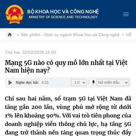
BỘ KHOA HỌC VÀ CÔNG NGHỆ
MINISTRY OF SCIENCE AND TECHNOLOGY
Sản phẩm - Dịch vụ ngành Khoa học và Công nghệ
Viễn 
Thứ hai, 02/02/2026 16:00
Danh mục
Mạng 5G nào có quy mô lớn nhất tại Việt
Nam hiện nay?
Trang chủ
Nghe đọc bài
4:31
Giới thiệu
Chỉ sau hai năm, số trạm 5G tại Việt Nam đã
Chức năng nhiệm vụ
Tin tức sự kiện
tăng gần 200 lần, vùng phủ mở rộng từ dưới
Dịch vụ công
1% lên khoảng 90%. Với vai trò tiên phong của
Cơ cấu tổ chức
Khoa học và Công nghệ
doanh nghiệp viễn thông chủ lực, hạ tầng 5G
Hệ thống văn bản
Lịch sử phát triển
Đổi mới sáng tạo
đang trở thành nền tảng quan trọng thúc đẩy