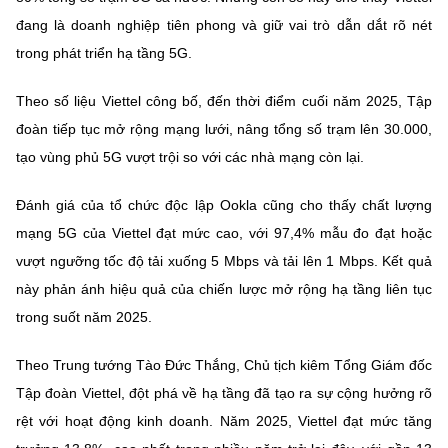
(Ghi rõ nguồn "https://mst.gov.vn" khi phát hành lại thông tin từ
đang là doanh nghiệp tiên phong và giữ vai trò dẫn dắt rõ nét
website này)
trong phát triển hạ tầng 5G.
Theo số liệu Viettel công bố, đến thời điểm cuối năm 2025, Tập
đoàn tiếp tục mở rộng mạng lưới, nâng tổng số trạm lên 30.000,
tạo vùng phủ 5G vượt trội so với các nhà mạng còn lại.
Đánh giá của tổ chức độc lập Ookla cũng cho thấy chất lượng
mạng 5G của Viettel đạt mức cao, với 97,4% mẫu đo đạt hoặc
vượt ngưỡng tốc độ tải xuống 5 Mbps và tải lên 1 Mbps. Kết quả
này phản ánh hiệu quả của chiến lược mở rộng hạ tầng liên tục
trong suốt năm 2025.
Theo Trung tướng Tào Đức Thắng, Chủ tịch kiêm Tổng Giám đốc
Tập đoàn Viettel, đột phá về hạ tầng đã tạo ra sự cộng hưởng rõ
rệt với hoạt động kinh doanh. Năm 2025, Viettel đạt mức tăng