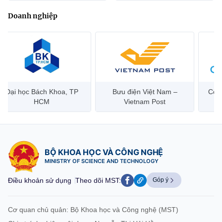
Doanh nghiệp
Đại học Bách Khoa, TP
Bưu điện Việt Nam –
Công
HCM
Vietnam Post
BỘ KHOA HỌC VÀ CÔNG NGHỆ
MINISTRY OF SCIENCE AND TECHNOLOGY
Điều khoản sử dụng
Theo dõi MST:
Góp ý
Cơ quan chủ quản: Bộ Khoa học và Công nghệ (MST)