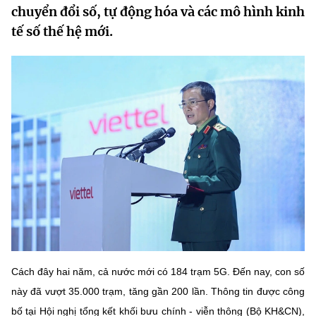
chuyển đổi số, tự động hóa và các mô hình kinh
MST IOFFICE
Văn bản QPPL
Sở Khoa học và Công nghệ
Chuyển đổi số
tế số thế hệ mới.
THỐNG KÊ
Văn bản chỉ đạo điều hành
Bưu chính, Viễn thông
Multimedia
Khoa học và Công nghệ
Lấy ý kiến người dân về dự thảo VBQPPL
Sở hữu trí tuệ
THƯ ĐIỆN TỬ
Đổi mới sáng tạo
Tiêu chuẩn, đo lường, chất lượng
Khác
Chuyển đổi số
Năng lượng nguyên tử
Videos
Bưu chính, Viễn thông
Tin tổng hợp
Infographic
Sở hữu trí tuệ
Tin địa phương
Ảnh
Tiêu chuẩn, đo lường, chất lượng
Voice
Cách đây hai năm, cả nước mới có 184 trạm 5G. Đến nay, con số
Năng lượng nguyên tử
này đã vượt 35.000 trạm, tăng gần 200 lần. Thông tin được công
Nhiệm vụ trọng tâm
bố tại Hội nghị tổng kết khối bưu chính - viễn thông (Bộ KH&CN),