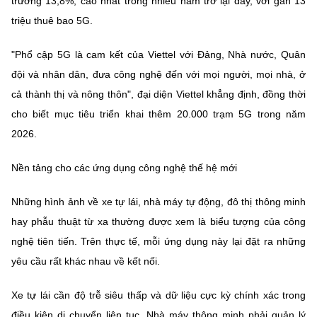
trưởng 13,8%, cao nhất trong nhiều năm trở lại đây, với gần 13
triệu thuê bao 5G.
"Phổ cập 5G là cam kết của Viettel với Đảng, Nhà nước, Quân
đội và nhân dân, đưa công nghệ đến với mọi người, mọi nhà, ở
cả thành thị và nông thôn", đại diện Viettel khẳng định, đồng thời
cho biết mục tiêu triển khai thêm 20.000 trạm 5G trong năm
2026.
Nền tảng cho các ứng dụng công nghệ thế hệ mới
Những hình ảnh về xe tự lái, nhà máy tự động, đô thị thông minh
hay phẫu thuật từ xa thường được xem là biểu tượng của công
nghệ tiên tiến. Trên thực tế, mỗi ứng dụng này lại đặt ra những
yêu cầu rất khác nhau về kết nối.
Xe tự lái cần độ trễ siêu thấp và dữ liệu cực kỳ chính xác trong
điều kiện di chuyển liên tục. Nhà máy thông minh phải quản lý