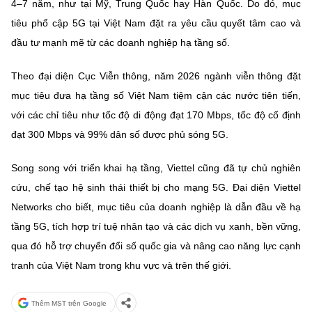
4–7 năm, như tại Mỹ, Trung Quốc hay Hàn Quốc. Do đó, mục
tiêu phổ cập 5G tại Việt Nam đặt ra yêu cầu quyết tâm cao và
đầu tư mạnh mẽ từ các doanh nghiệp hạ tầng số.
Theo đại diện Cục Viễn thông, năm 2026 ngành viễn thông đặt
mục tiêu đưa hạ tầng số Việt Nam tiệm cận các nước tiên tiến,
với các chỉ tiêu như tốc độ di động đạt 170 Mbps, tốc độ cố định
đạt 300 Mbps và 99% dân số được phủ sóng 5G.
Song song với triển khai hạ tầng, Viettel cũng đã tự chủ nghiên
cứu, chế tạo hệ sinh thái thiết bị cho mạng 5G. Đại diện Viettel
Networks cho biết, mục tiêu của doanh nghiệp là dẫn đầu về hạ
tầng 5G, tích hợp trí tuệ nhân tạo và các dịch vụ xanh, bền vững,
qua đó hỗ trợ chuyển đổi số quốc gia và nâng cao năng lực cạnh
tranh của Việt Nam trong khu vực và trên thế giới.
Thêm MST trên Google