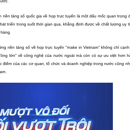
nước.
h nền tảng số quốc gia về họp trực tuyến là một dấu mốc quan trọng đ
t triển trong suốt thời gian qua, khẳng định được về chất lượng uy t
 hàng.
những nền tảng số về họp trực tuyến "make in Vietnam" không chỉ cạnh
"ông lớn" về công nghệ của nước ngoài mà còn có sự ưu việt hơn h
đặc điểm của các cơ quan, tổ chức và doanh nghiệp trong nước cũng n
Nam.