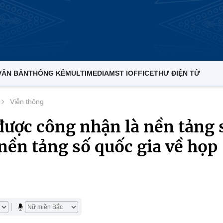
VĂN BẢN
THỐNG KÊ
MULTIMEDIA
MST IOFFICE
THƯ ĐIỆN TỬ
Viễn thông
ược công nhận là nền tảng 
nền tảng số quốc gia về họp