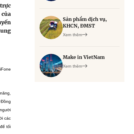
trực
 của
Sản phẩm dịch vụ,
uyến
KHCN, ĐMST
tung
Xem thêm
Make in VietNam
Xem thêm
biFone
 năng,
; Đồng
 người
ới các
để tối