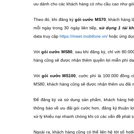
ưu dành cho các khách hàng có nhu cầu cao như 
Theo đó, khi đăng ký
gói cước MS70
, khách hàng l
mỗi ngày trong 30 ngày liên tiếp,
sử dụng 1 tài k
data truy cập
https://meet.mobifone.vn/
hoặc ứng dụ
Với
gói cước MS80
, sau khi đăng ký, chỉ với 80.
hàng cũng sẽ được nhận thêm quyền lợi miễn phí da
Với
gói cước MS100
, cước phí là 100.000 đồng 
MS80, khách hàng cũng sẽ được nhận thêm ưu đãi m
Để đăng ký và sử dụng sản phẩm, khách hàng hi
thông báo về ưu đãi gói cước hơn, đăng ký thuận lợi
xử lý khiếu nại nhanh chóng khi có các vấn đề phát s
Ngoài ra, khách hàng cũng có thể liên hệ tới số ho