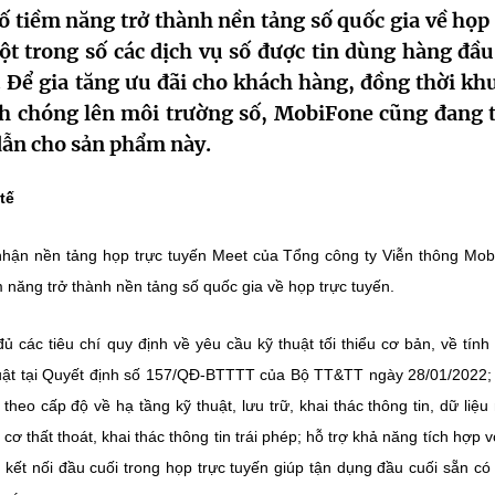
ố tiềm năng trở thành nền tảng số quốc gia về họp 
t trong số các dịch vụ số được tin dùng hàng đầu
. Để gia tăng ưu đãi cho khách hàng, đồng thời kh
h chóng lên môi trường số, MobiFone cũng đang 
 dẫn cho sản phẩm này.
tế
nhận nền tảng họp trực tuyến Meet của Tổng công ty Viễn thông Mo
m năng trở thành nền tảng số quốc gia về họp trực tuyến.
các tiêu chí quy định về yêu cầu kỹ thuật tối thiểu cơ bản, về tính
thuật tại Quyết định số 157/QĐ-BTTTT của Bộ TT&TT ngày 28/01/2022
heo cấp độ về hạ tầng kỹ thuật, lưu trữ, khai thác thông tin, dữ liệu
 thất thoát, khai thác thông tin trái phép; hỗ trợ khả năng tích hợp v
kết nối đầu cuối trong họp trực tuyến giúp tận dụng đầu cuối sẵn có 