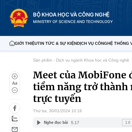
BỘ KHOA HỌC VÀ CÔNG NGHỆ
MINISTRY OF SCIENCE AND TECHNOLOGY
GIỚI THIỆU
TIN TỨC & SỰ KIỆN
DỊCH VỤ CÔNG
HỆ THỐNG 
Sản phẩm - Dịch vụ ngành Khoa học và Công nghệ
Meet của MobiFone đ
Aa
tiềm năng trở thành 
trực tuyến
Thứ ba, 30/01/2024 10:16
5:17
Nghe đọc bài