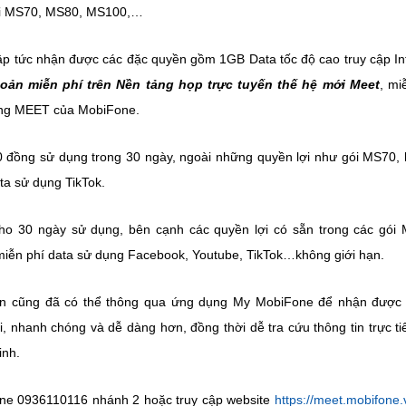
gói MS70, MS80, MS100,…
ập tức nhận được các đặc quyền gồm 1GB Data tốc độ cao truy cập In
hoản miễn phí trên Nền tảng họp trực tuyến thế hệ mới Meet
, mi
ng MEET của MobiFone.
000 đồng sử dụng trong 30 ngày, ngoài những quyền lợi như gói MS70,
ta sử dụng TikTok.
cho 30 ngày sử dụng, bên cạnh các quyền lợi có sẵn trong các gói
iễn phí data sử dụng Facebook, Youtube, TikTok…không giới hạn.
ện cũng đã có thể thông qua ứng dụng My MobiFone để nhận được 
, nhanh chóng và dễ dàng hơn, đồng thời dễ tra cứu thông tin trực ti
inh.
tline 0936110116 nhánh 2 hoặc truy cập website
https://meet.mobifone.