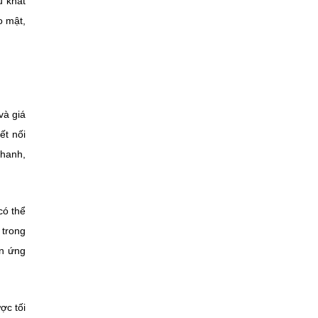
u khắt
o mật,
và giá
ết nối
thanh,
có thể
 trong
ên ứng
ợc tối