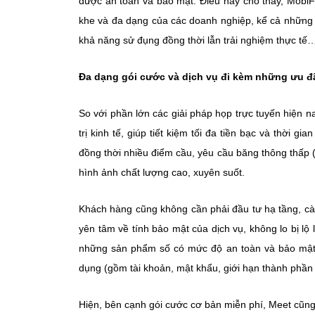
được an toàn và bảo mật. Điều này cho thấy, Mobi
khe và đa dạng của các doanh nghiệp, kể cả những d
khả năng sử đụng đồng thời lẫn trải nghiệm thực tế
Đa dạng gói cước và dịch vụ đi kèm những ưu đ
So với phần lớn các giải pháp họp trực tuyến hiện na
trị kinh tế, giúp tiết kiệm tối đa tiền bạc và thời 
đồng thời nhiều điểm cầu, yêu cầu băng thông thấp 
hình ảnh chất lượng cao, xuyên suốt.
Khách hàng cũng không cần phải đầu tư hạ tầng, cà
yên tâm về tính bảo mật của dịch vụ, không lo bị lộ 
những sản phẩm số có mức độ an toàn và bảo mật 
dụng (gồm tài khoản, mật khẩu, giới hạn thành phần
Hiện, bên cạnh gói cước cơ bản miễn phí, Meet cũng