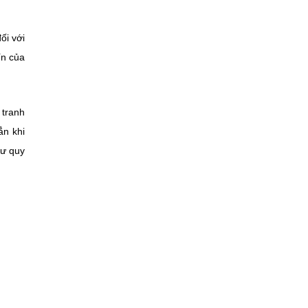
ối với
ín của
 tranh
ẳn khi
hư quy