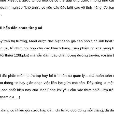
Fone Meet đã được tối ưu hóa để có thể đáp ứng được những nhu cầ
oanh nghiệp "khó tính", có yêu cầu đặc biệt cao về tính năng, độ bả
….
ãi hấp dẫn chưa từng có
y trên thị trường, Meet được đặc biệt đánh giá cao nhờ tính linh hoạt 
gian đi lại, tổ chức hội họp cho các khách hàng. Sản phẩm có khả năng k
(tối thiểu 128bpbs) mà vẫn đảm bảo chất lượng đường truyền, với âm 
i đặt phần mềm phức tạp hay bố trí nhân sự quản lý….mà hoàn toàn 
lọt thông tin hay gián đoạn việc liên lạc giữa các bên. Đây cũng là một
cao nhất hiện nay của MobiFone khi yêu cầu xác thực nhiều lớp tr
 tham gia….)
 đang có nhiều gói cước hấp dẫn, chỉ từ 70.000 đồng mỗi tháng, đã đư