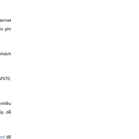
ternet
ễn phí
 khách
 MS70,
nhiều
ếp, dễ
vn/
để