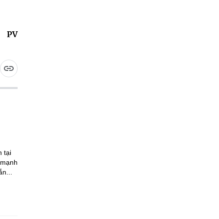
PV
 tại
n mạnh
n...