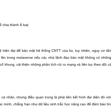
 chia thành 8 loại:
 hiện đại để bảo mật hệ thống CNTT của họ, tuy nhiên, nguy cơ tấ
 lên trong metaverse nếu các nhà lãnh đạo bảo mật không có nhữn
 cố khung, cải thiện những phân tích rủi ro mạng và liên tục theo dõi c
 cá nhân, nhưng điều quan trọng là phải liên kết hình đại diện đó vớ
xác minh, chẳng hạn như dữ liệu sinh trắc học nâng cao để đảm bảo tí