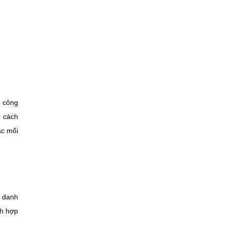
n công
g cách
ác mối
i danh
nh hợp