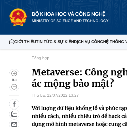
BỘ KHOA HỌC VÀ CÔNG NGHỆ
MINISTRY OF SCIENCE AND TECHNOLOGY
GIỚI THIỆU
TIN TỨC & SỰ KIỆN
DỊCH VỤ CÔNG
HỆ THỐNG 
Tổng hợp
Metaverse: Công nghệ
Aa
ác mộng bảo mật?
Thứ ba, 12/07/2022 13:27
Với lượng dữ liệu khổng lồ và phức tạ
nhiều cách, nhiều chiêu trò để hack cá
dựng mô hình metaverse hoặc cung cấp