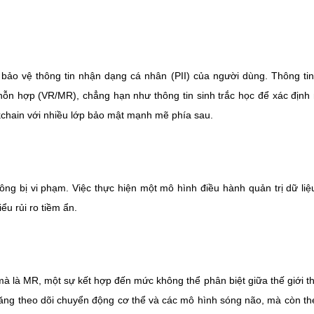
bảo vệ thông tin nhận dạng cá nhân (PII) của người dùng. Thông ti
 hỗn hợp (VR/MR), chẳng hạn như thông tin sinh trắc học để xác định
ckchain với nhiều lớp bảo mật mạnh mẽ phía sau.
ông bị vi phạm. Việc thực hiện một mô hình điều hành quản trị dữ liệ
ểu rủi ro tiềm ẩn.
à là MR, một sự kết hợp đến mức không thể phân biệt giữa thế giới t
ăng theo dõi chuyển động cơ thể và các mô hình sóng não, mà còn th