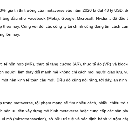
3%, giá trị thị trường của metaverse vào năm 2020 là đạt 48 tỷ USD, d
 hàng đầu như Facebook (Meta), Google, Microsoft, Nvidia… đã đầu 
iếp theo này. Cùng với đó, các công ty tài chính cũng đang tìm cách cu
ng lớn này.
ực tế hỗn hợp (MR), thực tế tăng cường (AR), thực tế ảo (VR) và block
n người, làm thay đổi mạnh mẽ không chỉ cách mọi người giao lưu, vu
 một nền kinh tế toàn cầu mới. Điều đó cũng nói rằng, tới đây, an nin
p trong metaverse, tội phạm mạng sẽ tìm nhiều cách, nhiều chiêu trò 
hính nên ưu tiên xây dựng mô hình metaverse hoặc cung cấp các sản p
 vi mô (microtransaction), sở hữu trí tuệ và xác định hành vi trộm cắ