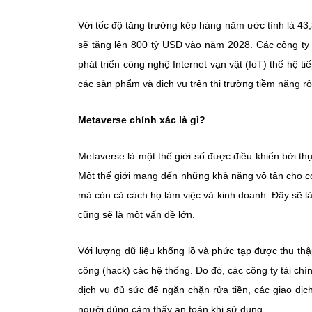
Với tốc độ tăng trưởng kép hàng năm ước tính là 43,
sẽ tăng lên 800 tỷ USD vào năm 2028. Các công ty
phát triển công nghệ Internet vạn vật (IoT) thế hệ t
các sản phẩm và dịch vụ trên thị trường tiềm năng rộ
Metaverse chính xác là gì?
Metaverse là một thế giới số được điều khiển bởi th
Một thế giới mang đến những khả năng vô tận cho co
mà còn cả cách họ làm việc và kinh doanh. Đây sẽ là
cũng sẽ là một vấn đề lớn.
Với lượng dữ liệu khổng lồ và phức tạp được thu thậ
công (hack) các hệ thống. Do đó, các công ty tài c
dịch vụ đủ sức để ngăn chặn rửa tiền, các giao dịch
người dùng cảm thấy an toàn khi sử dụng.