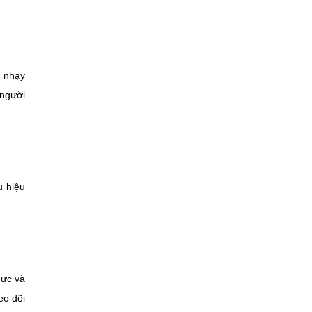
n nhạy
 người
u hiệu
hực và
eo dõi