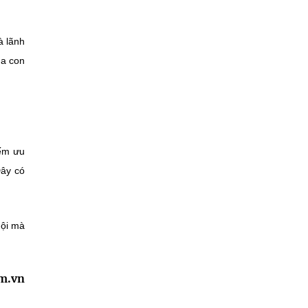
à lãnh
ủa con
iếm ưu
Đây có
hội mà
am.vn