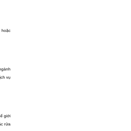
n hoặc
 ngành
ịch vụ
ế giới
ặc rửa