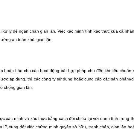
 xử lý để ngăn chặn gian lận. Việc xác minh tính xác thực của cá nhâ
rường an toàn khỏi gian lận.
t lập hoàn hảo cho các hoạt động bất hợp pháp cho đến khi tiêu chuẩn
 được áp dụng, thì các công ty sử dụng hoặc cung cấp các sản phẩm/d
ể chống gian lận.
c xác minh và xác thực bằng cách đối chiếu lại với danh tính trong th
 IP, xung đột việc chứng minh quyền sở hữu, tranh chấp, gian lận ho