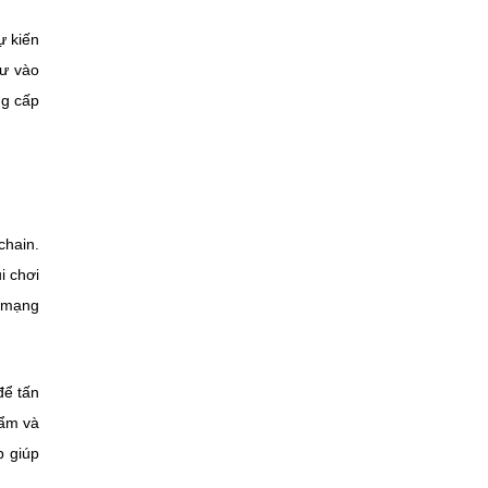
ự kiến
tư vào
ng cấp
chain.
i chơi
h mạng
để tấn
hẩm và
p giúp