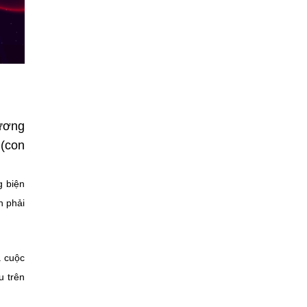
hương
 (con
g biện
h phải
a cuộc
u trên