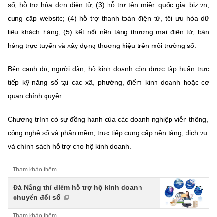
(Ghi rõ nguồn "https://mst.gov.vn" khi phát hành lại thông tin từ
số, hỗ trợ hóa đơn điện tử; (3) hỗ trợ tên miền quốc gia .biz.vn,
website này)
cung cấp website; (4) hỗ trợ thanh toán điện tử, tối ưu hóa dữ
liệu khách hàng; (5) kết nối nền tảng thương mại điện tử, bán
hàng trực tuyến và xây dựng thương hiệu trên môi trường số.
Bên cạnh đó, người dân, hộ kinh doanh còn được tập huấn trực
tiếp kỹ năng số tại các xã, phường, điểm kinh doanh hoặc cơ
quan chính quyền.
Chương trình có sự đồng hành của các doanh nghiệp viễn thông,
công nghệ số và phần mềm, trực tiếp cung cấp nền tảng, dịch vụ
và chính sách hỗ trợ cho hộ kinh doanh.
Tham khảo thêm
Đà Nẵng thí điểm hỗ trợ hộ kinh doanh
chuyển đổi số
Tham khảo thêm