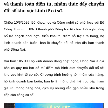
và thanh toán điện tử, nhằm thúc đẩy chuyển
MST IOFFICE
Văn bản QPPL
Sở Khoa học và Công nghệ
Chuyển đổi số
đổi số khu vực kinh tế cơ sở.
THỐNG KÊ
Văn bản chỉ đạo điều hành
Bưu chính, Viễn thông
Chiều 10/6/2026, Bộ Khoa học và Công nghệ sẽ phối hợp với Bộ
Multimedia
Khoa học và Công nghệ
Công Thương, UBND thành phố Đồng Nai tổ chức Hội nghị công
Lấy ý kiến người dân về dự thảo VBQPPL
Sở hữu trí tuệ
bố Kế hoạch phối hợp, triển khai thí điểm hỗ trợ cửa hàng, hộ
THƯ ĐIỆN TỬ
Đổi mới sáng tạo
Tiêu chuẩn, đo lường, chất lượng
kinh doanh bán buôn, bán lẻ chuyển đổi số trên địa bàn thành
Khác
phố Đồng Nai.
Chuyển đổi số
Năng lượng nguyên tử
Videos
Với hơn 105.000 hộ kinh doanh đang hoạt động, Đồng Nai là địa
Bưu chính, Viễn thông
Tin tổng hợp
bàn có quy mô lớn để thí điểm mô hình đưa chuyển đổi số tới
Infographic
khu vực kinh tế cơ sở. Chương trình hướng tới nhóm cửa hàng,
Sở hữu trí tuệ
Tin địa phương
Ảnh
hộ kinh doanh bán buôn, bán lẻ là những chủ thể trực tiếp tham
Tiêu chuẩn, đo lường, chất lượng
gia lưu thông hàng hóa, dịch vụ nhưng vẫn gặp nhiều khó trong
Voice
tiếp cận công cụ số.
Năng lượng nguyên tử
Nhiệm vụ trọng tâm