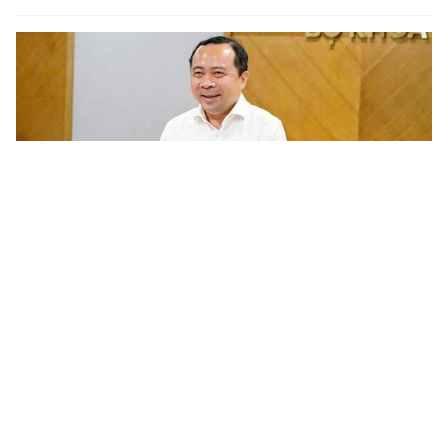
Chương trình nghiên cứu khoa học cơ bản cần gắn với phát
triển công nghệ chiến lược của quốc gia
Trước yêu cầu khoa học và công nghệ phục vụ phát triển công
nghệ chiến lược và nâng cao năng lực cạnh tranh quốc gia, ngày
5/8/2026 Bộ KH&CN tổ chức tham vấn các chuyên gia, nhà...