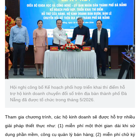
Chọn ngôn ngữ
Vietnamese
English
BỘ KHOA HỌC VÀ CÔNG NGHỆ
MINISTRY OF SCIENCE AND TECHNOLOGY
Điều khoản sử dụng
Theo dõi MST:
Góp ý
Cơ quan chủ quản: Bộ Khoa học và Công nghệ (MST)
Hội nghị công bố Kế hoạch phối hợp triển khai thí điểm hỗ
Chịu trách nhiệm nội dung: Nguyễn Thị Hải Hằng
trợ hộ kinh doanh chuyển đổi số trên địa bàn thành phố Đà
Nẵng đã được tổ chức trong tháng 5/2026.
Giám đốc Trung tâm Truyền thông Khoa học và Công nghệ.
Liên hệ
Địa chỉ: Ban Biên tập Cổng TTĐT - 18 Nguyễn Du, TP. Hà Nội
Tham gia chương trình, các hộ kinh doanh sẽ được hỗ trợ nhiều
Điện thoại: 024 3936 9506
giải pháp thiết thực như: (1) miễn phí một thời gian dài khi sử
Email:
stc@mst.gov.vn
©2026 Bản quyền thuộc Bộ Khoa Học và Công Nghệ
dụng phần mềm, công cụ quản lý bán hàng; (2) miễn phí chữ ký