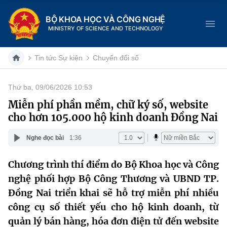
BỘ KHOA HỌC VÀ CÔNG NGHỆ
MINISTRY OF SCIENCE AND TECHNOLOGY
Tin tức Sự kiện
Chuyển đổi số
Thứ ba, 09/06/2026 10:53
Danh mục
Miễn phí phần mềm, chữ ký số, website
cho hơn 105.000 hộ kinh doanh Đồng Nai
Trang chủ
Nghe đọc bài
1:36
Giới thiệu
Chương trình thí điểm do Bộ Khoa học và Công
Chức năng nhiệm vụ
Tin tức sự kiện
nghệ phối hợp Bộ Công Thương và UBND TP.
Dịch vụ công
Đồng Nai triển khai sẽ hỗ trợ miễn phí nhiều
Cơ cấu tổ chức
Khoa học và Công nghệ
công cụ số thiết yếu cho hộ kinh doanh, từ
Hệ thống văn bản
Lịch sử phát triển
Đổi mới sáng tạo
quản lý bán hàng, hóa đơn điện tử đến website