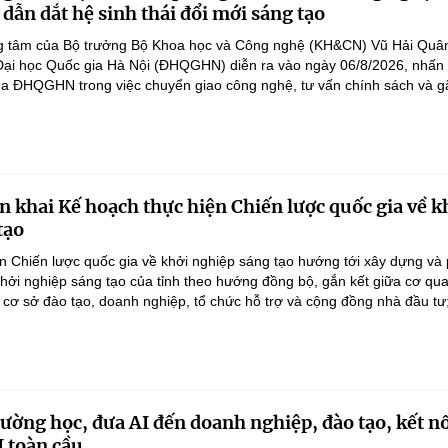
 dẫn dắt hệ sinh thái đổi mới sáng tạo
ọng tâm của Bộ trưởng Bộ Khoa học và Công nghệ (KH&CN) Vũ Hải Quân
 Đại học Quốc gia Hà Nội (ĐHQGHN) diễn ra vào ngày 06/8/2026, nhấ
của ĐHQGHN trong việc chuyển giao công nghệ, tư vấn chính sách và gắ
n khai Kế hoạch thực hiện Chiến lược quốc gia về k
tạo
n Chiến lược quốc gia về khởi nghiệp sáng tạo hướng tới xây dựng và 
 khởi nghiệp sáng tạo của tỉnh theo hướng đồng bộ, gắn kết giữa cơ qu
 cơ sở đào tạo, doanh nghiệp, tổ chức hỗ trợ và cộng đồng nhà đầu tư;
rường học, đưa AI đến doanh nghiệp, đào tạo, kết n
I toàn cầu