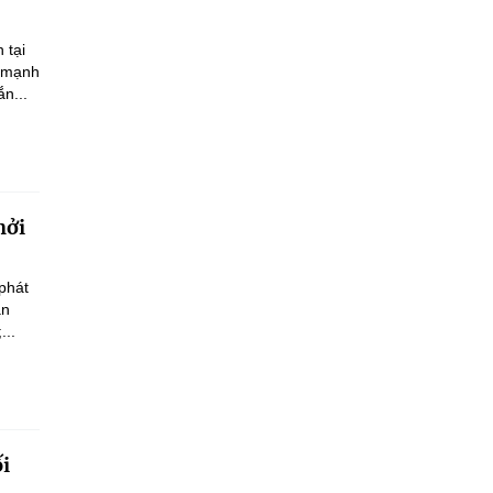
 tại
n mạnh
n...
hởi
phát
an
...
ối