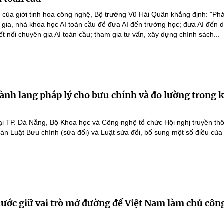
 của giới tinh hoa công nghệ, Bộ trưởng Vũ Hải Quân khẳng định: "Phá
n gia, nhà khoa học AI toàn cầu để đưa AI đến trường học; đưa AI đến 
ết nối chuyên gia AI toàn cầu; tham gia tư vấn, xây dựng chính sách...
ành lang pháp lý cho bưu chính và đo lường trong 
ại TP. Đà Nẵng, Bộ Khoa học và Công nghệ tổ chức Hội nghị truyền th
 án Luật Bưu chính (sửa đổi) và Luật sửa đổi, bổ sung một số điều của
nước giữ vai trò mở đường để Việt Nam làm chủ côn