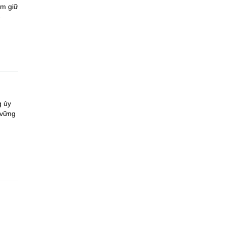
ắm giữ
-
g ủy
 vững