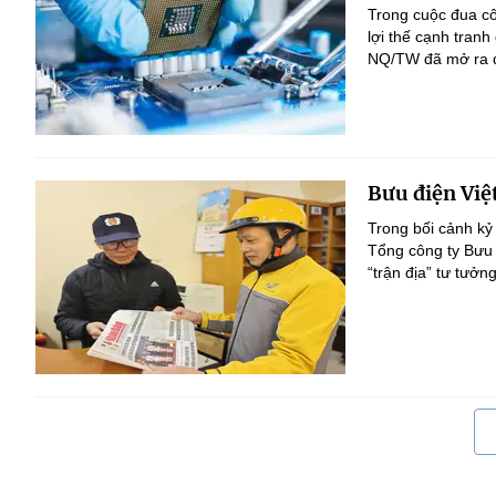
Trong cuộc đua c
lợi thế cạnh tranh
NQ/TW đã mở ra đị
Bưu điện Việ
Trong bối cảnh kỷ
Tổng công ty Bưu 
“trận địa” tư tưởn