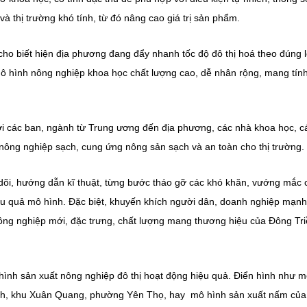
 thị trường khó tính, từ đó nâng cao giá trị sản phẩm.
ho biết hiện địa phương đang đẩy nhanh tốc độ đô thị hoá theo đúng 
 mô hình nông nghiệp khoa học chất lượng cao, dễ nhân rộng, mang tín
 với các ban, ngành từ Trung ương đến địa phương, các nhà khoa học, c
nông nghiệp sạch, cung ứng nông sản sạch và an toàn cho thị trường.
 dõi, hướng dẫn kĩ thuật, từng bước tháo gỡ các khó khăn, vướng mắc 
iệu quả mô hình. Đặc biệt, khuyến khích người dân, doanh nghiệp mạn
ng nghiệp mới, đặc trưng, chất lượng mang thương hiệu của Đông Tri
hình sản xuất nông nghiệp đô thị hoạt động hiệu quả. Điển hình như 
ích, khu Xuân Quang, phường Yên Thọ, hay mô hình sản xuất nấm của