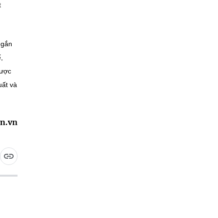
t
 gắn
,
được
uất và
n.vn