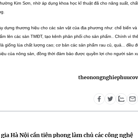
ường Kim Sơn, nhờ áp dụng khoa học kĩ thuật đã cho năng suất, chấ
ng.
 xây dựng thương hiệu cho các sản vật của địa phương như: chế biến và
m lên các sàn TMĐT, tạo kênh phân phối cho sản phẩm.. Chính vì thế
xã là giống lúa chất lượng cao; cơ bản các sản phẩm rau củ, quả... đều 
 hiệu của nông sản, đồng thời đảm bảo được quyền lợi cho người sản x
theonongnghiephuucov
 gia Hà Nội cần tiên phong làm chủ các công nghệ