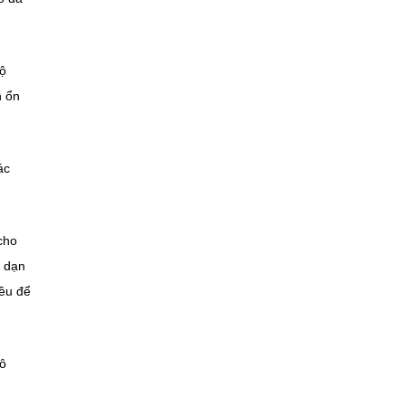
lộ
h ổn
ác
cho
h dạn
ều để
mô