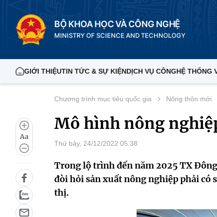
BỘ KHOA HỌC VÀ CÔNG NGHỆ
MINISTRY OF SCIENCE AND TECHNOLOGY
GIỚI THIỆU
TIN TỨC & SỰ KIỆN
DỊCH VỤ CÔNG
HỆ THỐNG 
Chương trình mục tiêu quốc gia
Nông thôn mới
Mô hình nông nghiệp
Aa
Thứ bảy, 24/12/2022 05:38
Trong lộ trình đến năm 2025 TX Đông 
đòi hỏi sản xuất nông nghiệp phải có
thị.