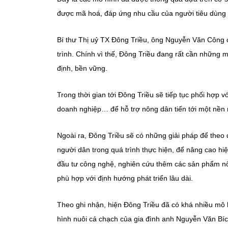
được mã hoá, đáp ứng nhu cầu của người tiêu dùng và
Bí thư Thị uỷ TX Đông Triều, ông Nguyễn Văn Công c
trình. Chính vì thế, Đông Triều đang rất cần những
định, bền vững.
Trong thời gian tới Đông Triều sẽ tiếp tục phối hợp
doanh nghiệp… để hỗ trợ nông dân tiến tới một nền 
Ngoài ra, Đông Triều sẽ có những giải pháp để theo
người dân trong quá trình thực hiện, để nâng cao h
đầu tư công nghệ, nghiên cứu thêm các sản phẩm nô
phù hợp với định hướng phát triển lâu dài.
Theo ghi nhận, hiện Đông Triều đã có khá nhiều mô 
hình nuôi cá chạch của gia đình anh Nguyễn Văn B