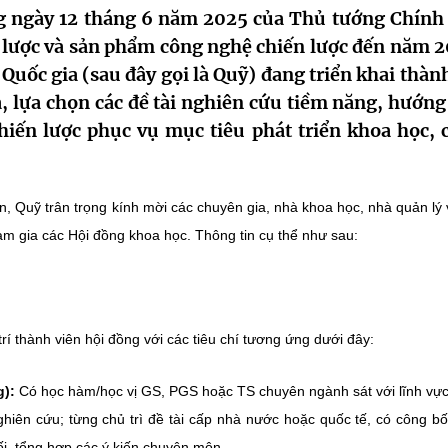
g ngày 12 tháng 6 năm 2025 của Thủ tướng Chính
lược và sản phẩm công nghệ chiến lược đến năm 2
Quốc gia (sau đây gọi là Quỹ) đang triển khai thàn
 lựa chọn các đề tài nghiên cứu tiềm năng, hướng
hiến lược phục vụ mục tiêu phát triển khoa học, 
, Quỹ trân trọng kính mời các chuyên gia, nhà khoa học, nhà quản lý 
am gia các Hội đồng khoa học. Thông tin cụ thể như sau:
rí thành viên hội đồng với các tiêu chí tương ứng dưới đây:
g):
Có học hàm/học vị GS, PGS hoặc TS chuyên ngành sát với lĩnh vự
ghiên cứu; từng chủ trì đề tài cấp nhà nước hoặc quốc tế, có công b
ối, tổng hợp các ý kiến chuyên môn.