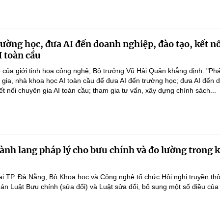
rường học, đưa AI đến doanh nghiệp, đào tạo, kết n
I toàn cầu
 của giới tinh hoa công nghệ, Bộ trưởng Vũ Hải Quân khẳng định: "Phá
n gia, nhà khoa học AI toàn cầu để đưa AI đến trường học; đưa AI đến 
ết nối chuyên gia AI toàn cầu; tham gia tư vấn, xây dựng chính sách...
ành lang pháp lý cho bưu chính và đo lường trong 
ại TP. Đà Nẵng, Bộ Khoa học và Công nghệ tổ chức Hội nghị truyền th
 án Luật Bưu chính (sửa đổi) và Luật sửa đổi, bổ sung một số điều của