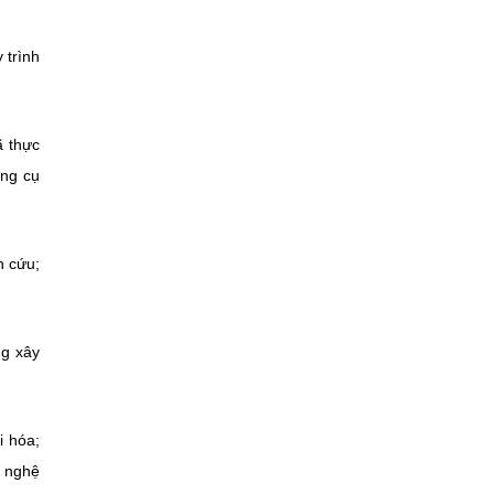
 trình
ã thực
ụng cụ
n cứu;
ng xây
i hóa;
g nghệ