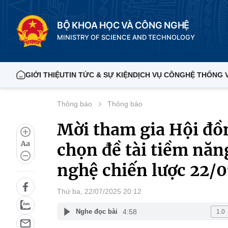
BỘ KHOA HỌC VÀ CÔNG NGHỆ
MINISTRY OF SCIENCE AND TECHNOLOGY
GIỚI THIỆU
TIN TỨC & SỰ KIỆN
DỊCH VỤ CÔNG
HỆ THỐNG 
Thông báo
Thông báo
Mời tham gia Hội đồn
Aa
chọn đề tài tiềm nă
nghệ chiến lược 22/
Thứ ba, 22/07/2025 20:12
4:58
Nghe đọc bài