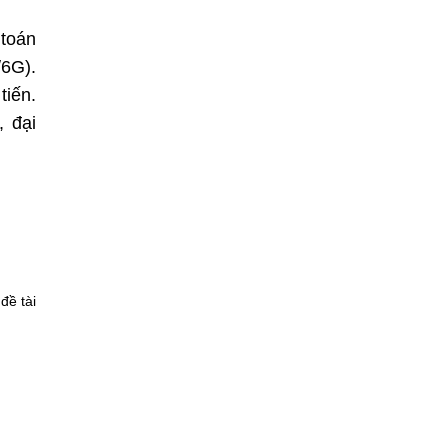
 toán
/6G).
tiến.
, đại
đề tài