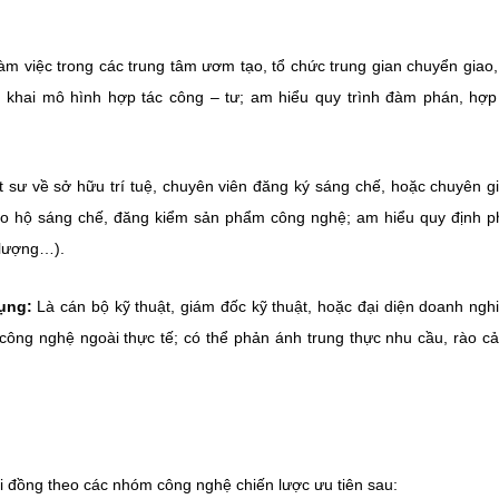
m việc trong các trung tâm ươm tạo, tổ chức trung gian chuyển giao
n khai mô hình hợp tác công – tư; am hiểu quy trình đàm phán, hợ
t sư về sở hữu trí tuệ, chuyên viên đăng ký sáng chế, hoặc chuyên gi
ảo hộ sáng chế, đăng kiểm sản phẩm công nghệ; am hiểu quy định p
 lượng…).
ụng:
Là cán bộ kỹ thuật, giám đốc kỹ thuật, hoặc đại diện doanh ngh
công nghệ ngoài thực tế; có thể phản ánh trung thực nhu cầu, rào cả
i đồng theo các nhóm công nghệ chiến lược ưu tiên sau: