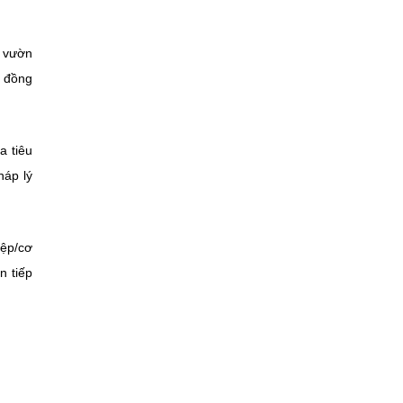
, vườn
p đồng
a tiêu
háp lý
iệp/cơ
n tiếp