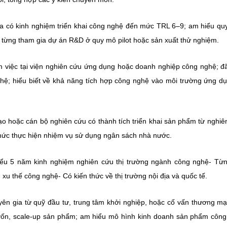
a có kinh nghiệm triển khai công nghệ đến mức TRL 6–9; am hiểu quy
 từng tham gia dự án R&D ở quy mô pilot hoặc sản xuất thử nghiệm.
 việc tại viện nghiên cứu ứng dụng hoặc doanh nghiệp công nghệ; đ
hệ; hiểu biết về khả năng tích hợp công nghệ vào môi trường ứng d
o hoặc cán bộ nghiên cứu có thành tích triển khai sản phẩm từ nghiê
ổ chức thực hiện nhiệm vụ sử dụng ngân sách nhà nước.
iểu 5 năm kinh nghiệm nghiên cứu thị trường ngành công nghệ- Từ
 xu thế công nghệ- Có kiến thức về thị trường nội địa và quốc tế.
ên gia từ quỹ đầu tư, trung tâm khởi nghiệp, hoặc cố vấn thương mạ
 vốn, scale-up sản phẩm; am hiểu mô hình kinh doanh sản phẩm côn