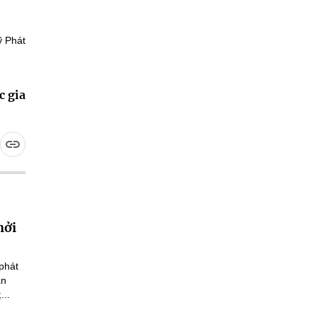
ỹ Phát
c gia
hởi
phát
an
...