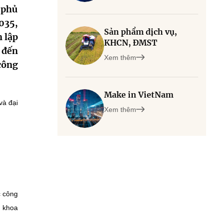
 phủ
035,
Sản phẩm dịch vụ,
h lập
KHCN, ĐMST
 đến
Xem thêm
công
Make in VietNam
và đại
Xem thêm
c công
ố khoa