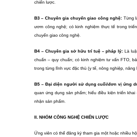
chiến lược.
B3 – Chuyên gia chuyển giao công nghệ:
Từng là
ươm công nghệ; có kinh nghiệm thực tế trong triể
chuyển giao công nghệ.
B4 – Chuyên gia sở hữu trí tuệ – pháp lý:
Là luậ
chuẩn – quy chuẩn; có kinh nghiệm tư vấn FTO, b
trong từng lĩnh vực đặc thù (y tế, nông nghiệp, năng
B5 – Đại diện người sử dụng cuối/đơn vị ứng d
quan ứng dụng sản phẩm; hiểu điều kiện triển khai 
nhận sản phẩm.
II. NHÓM CÔNG NGHỆ CHIẾN LƯỢC
Ứng viên có thể đăng ký tham gia một hoặc nhiều hộ