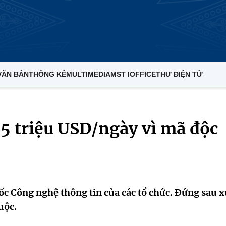
VĂN BẢN
THỐNG KÊ
MULTIMEDIA
MST IOFFICE
THƯ ĐIỆN TỬ
5 triệu USD/ngày vì mã độc
đốc Công nghệ thông tin của các tổ chức. Đứng sau 
uộc.