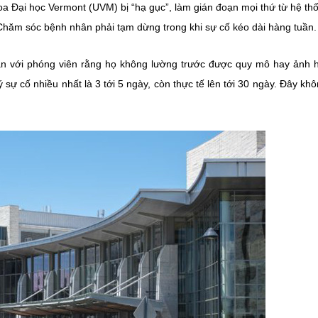
 Đại học Vermont (UVM) bị “hạ gục”, làm gián đoạn mọi thứ từ hệ thố
Chăm sóc bệnh nhân phải tạm dừng trong khi sự cố kéo dài hàng tuần.
nhận với phóng viên rằng họ không lường trước được quy mô hay ảnh
 sự cố nhiều nhất là 3 tới 5 ngày, còn thực tế lên tới 30 ngày. Đây khô