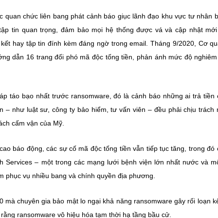
c quan chức liên bang phát cảnh báo giục lãnh đạo khu vực tư nhân 
tập tin quan trọng, đảm bảo mọi hệ thống được vá và cập nhật mới
kết hay tập tin đính kèm đáng ngờ trong email. Tháng 9/2020, Cơ q
ng dẫn 16 trang đối phó mã độc tống tiền, phản ánh mức độ nghiêm
áp táo bạo nhất trước ransomware, đó là cảnh báo những ai trả tiền
n – như luật sư, công ty bảo hiểm, tư vấn viên – đều phải chịu trách
sách cấm vận của Mỹ.
ao báo động, các sự cố mã độc tống tiền vẫn tiếp tục tăng, trong đó 
 Services – một trong các mạng lưới bệnh viện lớn nhất nước và mộ
ềm phục vụ nhiều bang và chính quyền địa phương.
20 mà chuyên gia bảo mật lo ngại khả năng ransomware gây rối loạn k
 rằng ransomware vô hiệu hóa tạm thời hạ tầng bầu cử.