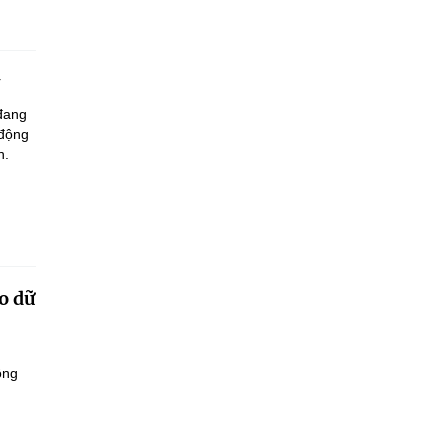
 đang
 động
n.
o dữ
ông