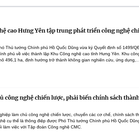
ệ cao Hưng Yên tập trung phát triển công nghệ ch
hó Thủ tướng Chính phủ Hồ Quốc Dũng vừa ký Quyết định số 1499/Q
ính phủ về việc thành lập Khu Công nghệ cao tỉnh Hưng Yên. Khu côn
ô 496,1 ha, định hướng trở thành không gian nghiên cứu, ứng dụng,..
 công nghệ chiến lược, phải biến chính sách thàn
hiệp làm chủ công nghệ chiến lược, chuyển các cơ chế, chính sách t
hệ cụ thể là thông điệp được Phó Thủ tướng Chính phủ Hồ Quốc Dũn
ổi làm việc với Tập đoàn Công nghệ CMC.