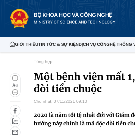
BỘ KHOA HỌC VÀ CÔNG NGHỆ
MINISTRY OF SCIENCE AND TECHNOLOGY
GIỚI THIỆU
TIN TỨC & SỰ KIỆN
DỊCH VỤ CÔNG
HỆ THỐNG 
Tổng hợp
Một bệnh viện mất 1,
Aa
đòi tiền chuộc
Chủ nhật, 07/11/2021 09:10
2020 là năm tồi tệ nhất đối với Giám 
hướng này chính là mã độc đòi tiền ch