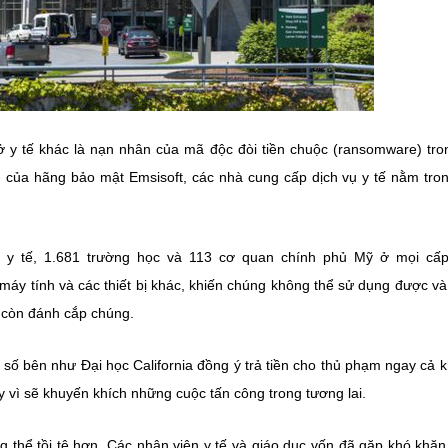
 y tế khác là nạn nhân của mã độc đòi tiền chuộc (ransomware) tro
 của hãng bảo mật Emsisoft, các nhà cung cấp dịch vụ y tế nằm tro
 y tế, 1.681 trường học và 113 cơ quan chính phủ Mỹ ở mọi cấp
 tính và các thiết bị khác, khiến chúng không thể sử dụng được và
 còn đánh cắp chúng.
 số bên như Đại học California đồng ý trả tiền cho thủ phạm ngay cả k
vì sẽ khuyến khích những cuộc tấn công trong tương lai.
g thể tồi tệ hơn. Các nhân viên y tế và giáo dục vốn đã gặp khó khăn