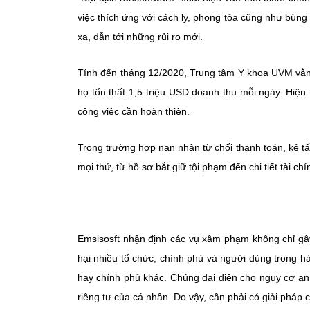
việc thích ứng với cách ly, phong tỏa cũng như bùn
xa, dẫn tới những rủi ro mới.
Tính đến tháng 12/2020, Trung tâm Y khoa UVM vẫn c
họ tổn thất 1,5 triệu USD doanh thu mỗi ngày. Hiện
công việc cần hoàn thiện.
Trong trường hợp nạn nhân từ chối thanh toán, kẻ tấ
mọi thứ, từ hồ sơ bắt giữ tội phạm đến chi tiết tài ch
Emsisosft nhận định các vụ xâm phạm không chỉ gây b
hại nhiều tổ chức, chính phủ và người dùng trong h
hay chính phủ khác. Chúng đại diện cho nguy cơ an 
riêng tư của cá nhân. Do vậy, cần phải có giải pháp 