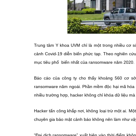
Trung tâm Y khoa UVM chỉ là một trong nhiều cơ sở
cảnh Covid-19 diễn biến phức tạp. Theo nghiên cứu
mục tiêu phổ biến nhất của ransomware năm 2020.
Báo cáo của công ty cho thấy khoảng 560 cơ sở
ransomware năm ngoái. Phần mềm độc hại mã hóa máy
nhiều trường hợp, hacker không chỉ khóa dữ liệu mà
Hacker tấn công khắp nơi, không loại trừ một ai. Một
chuyên gia bảo mật cảnh báo không nên làm như vậy 
“Đại dịch ransomware” xuất hiện vào thời điểm khôn