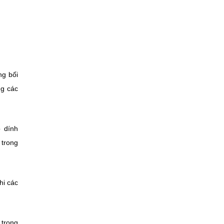
ng bối
ng các
 dính
 trong
hi các
 trong