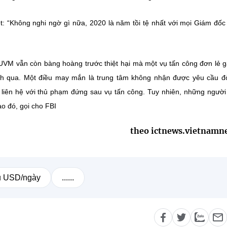
 “Không nghi ngờ gì nữa, 2020 là năm tồi tệ nhất với mọi Giám đố
UVM vẫn còn bàng hoàng trước thiệt hại mà một vụ tấn công đơn lẻ g
nh qua. Một điều may mắn là trung tâm không nhận được yêu cầu đò
 liên hệ với thủ phạm đứng sau vụ tấn công. Tuy nhiên, những ngườ
o đó, gọi cho FBI
theo ictnews.vietnamn
ệu USD/ngày
......