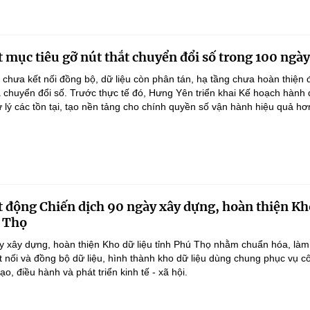
 mục tiêu gỡ nút thắt chuyển đổi số trong 100 ngày
 chưa kết nối đồng bộ, dữ liệu còn phân tán, hạ tầng chưa hoàn thiện
 chuyển đổi số. Trước thực tế đó, Hưng Yên triển khai Kế hoạch hành
lý các tồn tại, tạo nền tảng cho chính quyền số vận hành hiệu quả hơ
 động Chiến dịch 90 ngày xây dựng, hoàn thiện Kh
ú Thọ
y xây dựng, hoàn thiện Kho dữ liệu tỉnh Phú Thọ nhằm chuẩn hóa, làm
ết nối và đồng bộ dữ liệu, hình thành kho dữ liệu dùng chung phục vụ c
ạo, điều hành và phát triển kinh tế - xã hội.