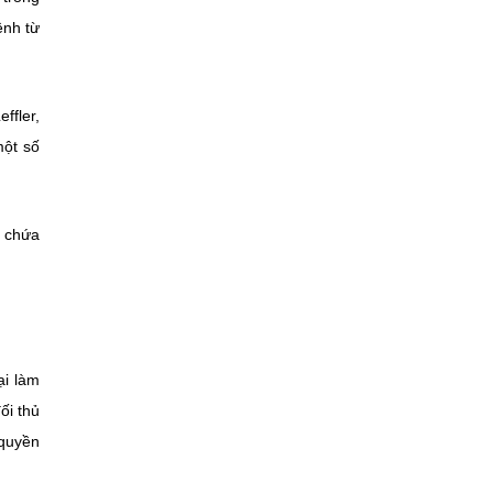
ệnh từ
ffler,
một số
n chứa
ại làm
ối thủ
 quyền