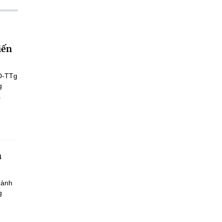
iến
Đ-TTg
g
.
h
hành
g