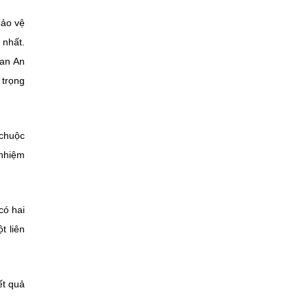
bảo vệ
 nhất.
uan An
 trọng
 chuộc
 nhiệm
có hai
t liên
ết quả