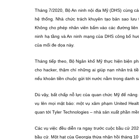
Tháng 7/2020, Bộ An ninh nội địa Mỹ (DHS) cùng cá
hệ thống. Nhà chức trách khuyên tạo bản sao lưu 
Không cho phép nhân viên bấm vào các đường liên 
ninh hạ tầng và An ninh mạng của DHS công bố hướ
của mối đe dọa này.
Tháng tiếp theo, Bộ Ngân khố Mỹ thực hiện biện ph
cho hacker, thậm chí những ai giúp nạn nhân trả tiề
nếu khoản tiền chuộc gửi tới nước nằm trong danh 
Dù vậy, bất chấp nỗ lực của quan chức Mỹ để nâng c
vụ lên mọi mặt báo: một vụ xâm phạm United Health
quan tới Tyler Technologies – nhà sản xuất phần m
Các vụ việc đều diễn ra ngay trước cuộc bầu cử 20
bầu cử. Một hạt của Georgia thừa nhận hồi tháng 10