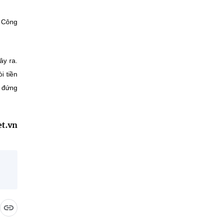
c Công
ây ra.
i tiền
i đứng
et.vn