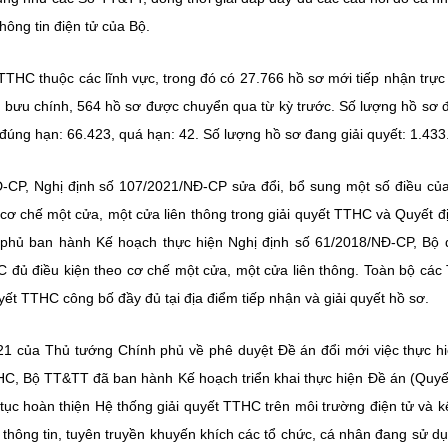
hông tin điện tử của Bộ.
TTHC thuộc các lĩnh vực, trong đó có 27.766 hồ sơ mới tiếp nhận trực
ụ bưu chính, 564 hồ sơ được chuyển qua từ kỳ trước. Số lượng hồ sơ đ
, đúng hạn: 66.423, quá hạn: 42. Số lượng hồ sơ đang giải quyết: 1.433
Đ-CP, Nghị định số 107/2021/NĐ-CP sửa đổi, bổ sung một số điều củ
cơ chế một cửa, một cửa liên thông trong giải quyết TTHC và Quyết đ
hủ ban hành Kế hoạch thực hiện Nghị định số 61/2018/NĐ-CP, Bộ 
HC đủ điều kiện theo cơ chế một cửa, một cửa liên thông. Toàn bộ cá
ết TTHC công bố đầy đủ tại địa điểm tiếp nhận và giải quyết hồ sơ.
1 của Thủ tướng Chính phủ về phê duyệt Đề án đổi mới việc thực h
THC, Bộ TT&TT đã ban hành Kế hoạch triển khai thực hiện Đề án (Quyế
ục hoàn thiện Hệ thống giải quyết TTHC trên môi trường điện tử và kế
 thông tin, tuyên truyền khuyến khích các tổ chức, cá nhân đang sử dụ