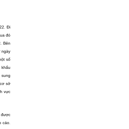
22. Đi
Qua đó
C. Bên
P ngày
một số
 khẩu
ổ sung
 cơ sở
nh vực
t được
o cáo.