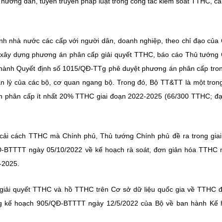
à hướng dẫn, tuyên truyền pháp luật trong công tác kiểm soát TTHC, cả
h nhà nước các cấp với người dân, doanh nghiệp, theo chỉ đạo của
 xây dựng phương án phân cấp giải quyết TTHC, báo cáo Thủ tướng
hành Quyết định số 1015/QĐ-TTg phê duyệt phương án phân cấp tron
n lý của các bộ, cơ quan ngang bộ. Trong đó, Bộ TT&TT là một trong
 phân cấp ít nhất 20% TTHC giai đoạn 2022-2025 (66/300 TTHC; đạt
 cải cách TTHC mà Chính phủ, Thủ tướng Chính phủ đề ra trong gia
-BTTTT ngày 05/10/2022 về kế hoạch rà soát, đơn giản hóa TTHC 
-2025.
giải quyết TTHC và hồ TTHC trên Cơ sở dữ liệu quốc gia về TTHC đ
ng kế hoạch 905/QĐ-BTTTT ngày 12/5/2022 của Bộ về ban hành Kế 