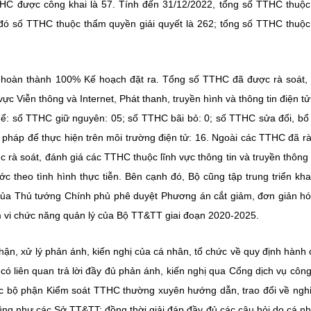
HC được công khai là 57. Tính đến 31/12/2022, tổng số TTHC thuộ
 đó số TTHC thuộc thẩm quyền giải quyết là 262; tổng số TTHC thuộ
ã hoàn thành 100% Kế hoạch đặt ra. Tổng số TTHC đã được rà soát,
 Viễn thông và Internet, Phát thanh, truyền hình và thông tin điện tử
hể: số TTHC giữ nguyên: 05; số TTHC bãi bỏ: 0; số TTHC sửa đổi, bổ
i pháp để thực hiện trên môi trường điện tử: 16. Ngoài các TTHC đã rà
 rà soát, đánh giá các TTHC thuộc lĩnh vực thông tin và truyền thôn
 theo tình hình thực tiễn. Bên cạnh đó, Bộ cũng tập trung triển kha
của Thủ tướng Chính phủ phê duyệt Phương án cắt giảm, đơn giản h
m vi chức năng quản lý của Bộ TT&TT giai đoạn 2020-2025.
hận, xử lý phản ánh, kiến nghị của cá nhân, tổ chức về quy định hành 
 có liên quan trả lời đầy đủ phản ánh, kiến nghị qua Cổng dịch vụ côn
ộc bộ phận Kiểm soát TTHC thường xuyên hướng dẫn, trao đổi về ngh
ng như các Sở TT&TT; đồng thời giải đáp đầy đủ các câu hỏi do cá nh