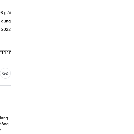
8 giải
i dung
m 2022
TTTT
 đang
 động
n.