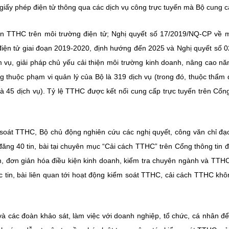
 giấy phép điện tử thông qua các dịch vụ công trực tuyến mà Bộ cung c
ện TTHC trên môi trường điện tử; Nghị quyết số 17/2019/NQ-CP về 
 điện tử giai đoạn 2019-2020, định hướng đến 2025 và Nghị quyết số 
ụ, giải pháp chủ yếu cải thiện môi trường kinh doanh, nâng cao nă
g thuộc phạm vi quản lý của Bộ là 319 dịch vụ (trong đó, thuộc thẩm
là 45 dịch vụ). Tỷ lệ TTHC được kết nối cung cấp trực tuyến trên Cổn
 soát TTHC, Bộ chủ động nghiên cứu các nghị quyết, công văn chỉ đạ
ăng 40 tin, bài tại chuyên mục “Cải cách TTHC” trên Cổng thông tin đ
m, đơn giản hóa điều kiện kinh doanh, kiểm tra chuyên ngành và TTH
tin, bài liên quan tới hoạt động kiểm soát TTHC, cải cách TTHC khô
 và các đoàn khảo sát, làm việc với doanh nghiệp, tổ chức, cá nhân đ