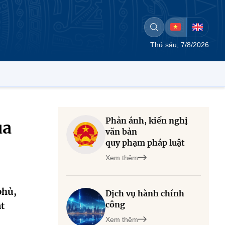
Thứ sáu, 7/8/2026
Phản ánh, kiến nghị
ủa
văn bản
quy phạm pháp luật
Xem thêm
phủ,
Dịch vụ hành chính
công
t
Xem thêm