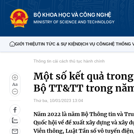
BỘ KHOA HỌC VÀ CÔNG NGHỆ
MINISTRY OF SCIENCE AND TECHNOLOGY
GIỚI THIỆU
TIN TỨC & SỰ KIỆN
DỊCH VỤ CÔNG
HỆ THỐNG 
Thông tin cải cách thủ tục hành chính
Một số kết quả tron
Aa
Bộ TT&TT trong nă
Thứ ba, 10/01/2023 13:04
Năm 2022 là năm Bộ Thông tin và Tr
Quốc hội về đề xuất xây dựng và xây d
Viễn thông, Luật Tần số vô tuyến điện