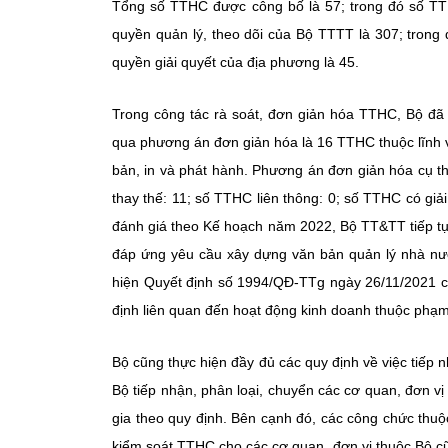
Tổng số TTHC được công bố là 57; trong đó số TT
quyền quản lý, theo dõi của Bộ TTTT là 307; trong
quyền giải quyết của địa phương là 45.
Trong công tác rà soát, đơn giản hóa TTHC, Bộ đ
qua phương án đơn giản hóa là 16 TTHC thuộc lĩnh vực
bản, in và phát hành. Phương án đơn giản hóa cụ t
thay thế: 11; số TTHC liên thông: 0; số TTHC có giả
đánh giá theo Kế hoạch năm 2022, Bộ TT&TT tiếp tục
đáp ứng yêu cầu xây dựng văn bản quản lý nhà nước
hiện Quyết định số 1994/QĐ-TTg ngày 26/11/2021 
định liên quan đến hoạt động kinh doanh thuộc phạ
Bộ cũng thực hiện đầy đủ các quy định về việc tiếp n
Bộ tiếp nhận, phân loại, chuyển các cơ quan, đơn vị
gia theo quy định. Bên cạnh đó, các công chức thu
kiểm soát TTHC cho các cơ quan, đơn vị thuộc Bộ cũ