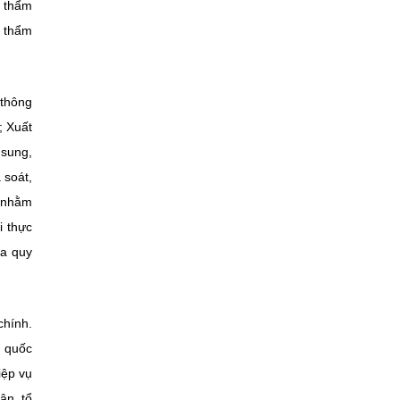
c thẩm
c thẩm
 thông
; Xuất
 sung,
 soát,
g nhằm
i thực
óa quy
chính.
g quốc
iệp vụ
ân, tổ