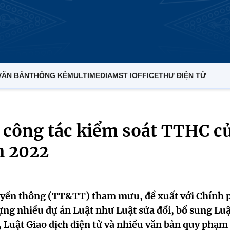
VĂN BẢN
THỐNG KÊ
MULTIMEDIA
MST IOFFICE
THƯ ĐIỆN TỬ
g công tác kiểm soát TTHC c
m 2022
uyền thông (TT&TT) tham mưu, đề xuất với Chính 
ựng nhiều dự án Luật như Luật sửa đổi, bổ sung Luậ
, Luật Giao dịch điện tử và nhiều văn bản quy phạm