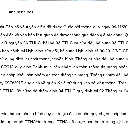
Ảnh minh họa
uật Tần số vô tuyến điện đã được Quốc hội thông qua ngày 09/11/20
yến điện và văn bản liên quan đã được thông qua đánh giá tác động. 
 giữ nguyên 66 THHC, bãi bỏ 03 TTHC và sửa đổi, bổ sung 03 TTH
 ban hành tại Nghị định sửa đổi, bổ sung Nghị định số 06/2016/NĐ-C
sử dụng dịch vụ phát thanh, truyền hình, Thông tư sửa đổi, bổ sung 
10/2018 quy định Danh mục sản phẩm an toàn thông tin mạng nhập
 phép nhập khẩu sản phẩm an toàn thông tin mạng, Thông tư sửa đổi, b
 09/9/2015 quy định về quản lý và sử dụng kho số viễn thông. Trên
20 TTHC. Bộ cũng đã thẩm định 04 TTHC quy định tại 02 Thông tư lĩ
i các thủ tục hành chính quy định tại các văn bản quy phạm pháp luậ
 liên quan tới TTHC/danh mục TTHC đã được ban hành trong kỳ bá