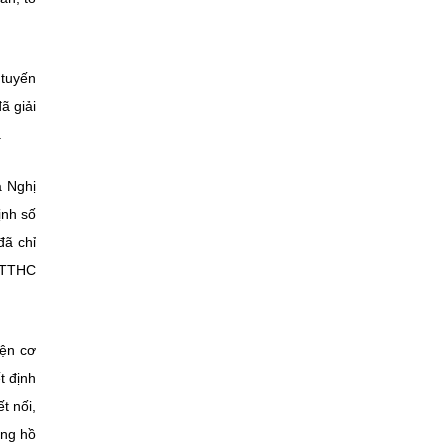
 tuyến
ã giải
.
a Nghị
ịnh số
đã chỉ
c TTHC
iện cơ
t định
t nối,
ng hồ