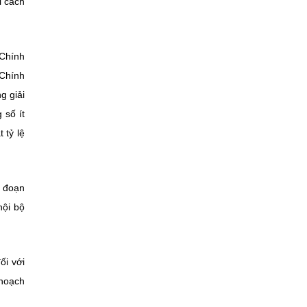
i cách
 Chính
 Chính
g giải
 số ít
 tỷ lệ
i đoạn
nội bộ
ối với
hoạch