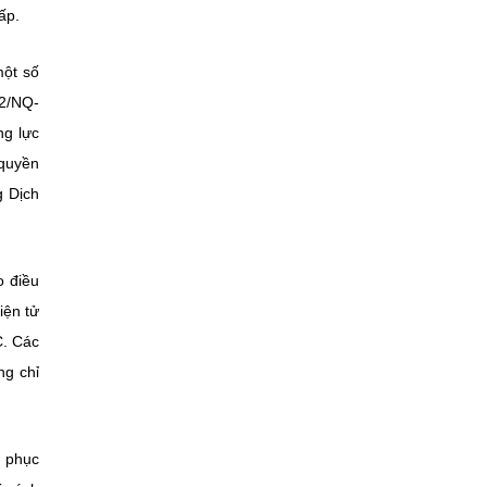
ấp.
một số
02/NQ-
ng lực
 quyền
g Dịch
o điều
iện tử
C. Các
ng chỉ
ể phục