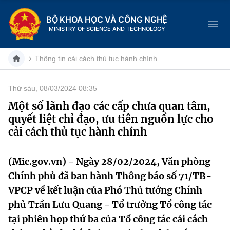
BỘ KHOA HỌC VÀ CÔNG NGHỆ
MINISTRY OF SCIENCE AND TECHNOLOGY
Thông tin cải cách thủ tục hành chính
Thứ sáu, 08/03/2024 08:35
Danh mục
Một số lãnh đạo các cấp chưa quan tâm,
quyết liệt chỉ đạo, ưu tiên nguồn lực cho
Trang chủ
cải cách thủ tục hành chính
Giới thiệu
(Mic.gov.vn) - Ngày 28/02/2024, Văn phòng
Chức năng nhiệm vụ
Tin tức sự kiện
Chính phủ đã ban hành Thông báo số 71/TB-
VPCP về kết luận của Phó Thủ tướng Chính
Dịch vụ công
Cơ cấu tổ chức
Khoa học và Công nghệ
phủ Trần Lưu Quang - Tổ trưởng Tổ công tác
Hệ thống văn bản
tại phiên họp thứ ba của Tổ công tác cải cách
Lịch sử phát triển
Đổi mới sáng tạo