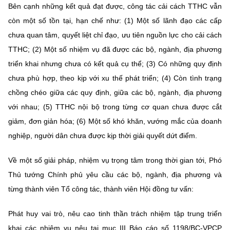
Chọn ngôn ngữ
Bên cạnh những kết quả đạt được, công tác cải cách TTHC vẫn
còn một số tồn tại, hạn chế như: (1) Một số lãnh đạo các cấp
Vietnamese
English
chưa quan tâm, quyết liệt chỉ đạo, ưu tiên nguồn lực cho cải cách
TTHC; (2) Một số nhiệm vụ đã được các bộ, ngành, địa phương
triển khai nhưng chưa có kết quả cụ thể; (3) Có những quy định
chưa phù hợp, theo kịp với xu thế phát triển; (4) Còn tình trạng
BỘ KHOA HỌC VÀ CÔNG NGHỆ
MINISTRY OF SCIENCE AND TECHNOLOGY
chồng chéo giữa các quy định, giữa các bộ, ngành, địa phương
với nhau; (5) TTHC nội bộ trong từng cơ quan chưa được cắt
Điều khoản sử dụng
Theo dõi MST:
Góp ý
giảm, đơn giản hóa; (6) Một số khó khăn, vướng mắc của doanh
nghiệp, người dân chưa được kịp thời giải quyết dứt điểm.
Cơ quan chủ quản: Bộ Khoa học và Công nghệ (MST)
Chịu trách nhiệm nội dung: Nguyễn Thị Hải Hằng
Về một số giải pháp, nhiệm vụ trọng tâm trong thời gian tới, Phó
Giám đốc Trung tâm Truyền thông Khoa học và Công nghệ.
Thủ tướng Chính phủ yêu cầu các bộ, ngành, địa phương và
Liên hệ
Địa chỉ: Ban Biên tập Cổng TTĐT - 18 Nguyễn Du, TP. Hà Nội
từng thành viên Tổ công tác, thành viên Hội đồng tư vấn:
Điện thoại: 024 3936 9506
Email:
stc@mst.gov.vn
Phát huy vai trò, nêu cao tinh thần trách nhiệm tập trung triển
©2026 Bản quyền thuộc Bộ Khoa Học và Công Nghệ
khai các nhiệm vụ nêu tại mục III Báo cáo số 1198/BC-VPCP