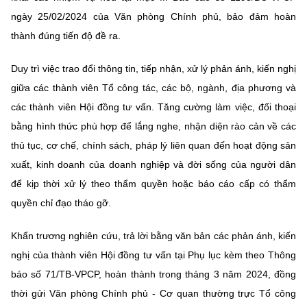
(Ghi rõ nguồn "https://mst.gov.vn" khi phát hành lại thông tin từ
ngày 25/02/2024 của Văn phòng Chính phủ, bảo đảm hoàn
website này)
thành đúng tiến độ đề ra.
Duy trì việc trao đổi thông tin, tiếp nhận, xử lý phản ánh, kiến nghị
giữa các thành viên Tổ công tác, các bộ, ngành, địa phương và
các thành viên Hội đồng tư vấn. Tăng cường làm việc, đối thoại
bằng hình thức phù hợp để lắng nghe, nhận diện rào cản về các
thủ tục, cơ chế, chính sách, pháp lý liên quan đến hoạt động sản
xuất, kinh doanh của doanh nghiệp và đời sống của người dân
để kịp thời xử lý theo thẩm quyền hoặc báo cáo cấp có thẩm
quyền chỉ đạo tháo gỡ.
Khẩn trương nghiên cứu, trả lời bằng văn bản các phản ánh, kiến
nghị của thành viên Hội đồng tư vấn tại Phụ lục kèm theo Thông
báo số 71/TB-VPCP, hoàn thành trong tháng 3 năm 2024, đồng
thời gửi Văn phòng Chính phủ - Cơ quan thường trực Tổ công