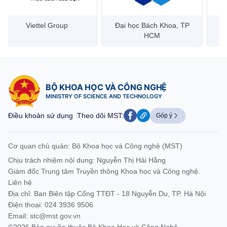
Đại học Bách Khoa, TP
Bưu điện Việt Nam –
Công
HCM
Vietnam Post
BỘ KHOA HỌC VÀ CÔNG NGHỆ
MINISTRY OF SCIENCE AND TECHNOLOGY
Điều khoản sử dụng
Theo dõi MST:
Góp ý
Cơ quan chủ quản: Bộ Khoa học và Công nghệ (MST)
Chịu trách nhiệm nội dung: Nguyễn Thị Hải Hằng
Giám đốc Trung tâm Truyền thông Khoa học và Công nghệ.
Liên hệ
Địa chỉ: Ban Biên tập Cổng TTĐT - 18 Nguyễn Du, TP. Hà Nội
Điện thoại: 024 3936 9506
Email:
stc@mst.gov.vn
©2026 Bản quyền thuộc Bộ Khoa Học và Công Nghệ