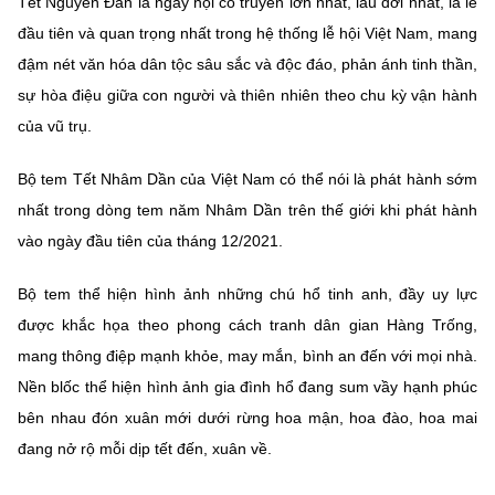
Tết Nguyên Đán là ngày hội cổ truyền lớn nhất, lâu đời nhất, là lễ
đầu tiên và quan trọng nhất trong hệ thống lễ hội Việt Nam, mang
đậm nét văn hóa dân tộc sâu sắc và độc đáo, phản ánh tinh thần,
sự hòa điệu giữa con người và thiên nhiên theo chu kỳ vận hành
của vũ trụ.
Bộ tem Tết Nhâm Dần của Việt Nam có thể nói là phát hành sớm
nhất trong dòng tem năm Nhâm Dần trên thế giới khi phát hành
vào ngày đầu tiên của tháng 12/2021.
Bộ tem thể hiện hình ảnh những chú hổ tinh anh, đầy uy lực
được khắc họa theo phong cách tranh dân gian Hàng Trống,
mang thông điệp mạnh khỏe, may mắn, bình an đến với mọi nhà.
Nền blốc thể hiện hình ảnh gia đình hổ đang sum vầy hạnh phúc
bên nhau đón xuân mới dưới rừng hoa mận, hoa đào, hoa mai
đang nở rộ mỗi dịp tết đến, xuân về.