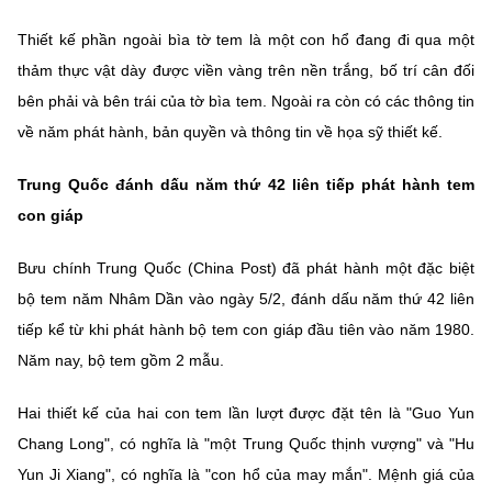
(Ghi rõ nguồn "https://mst.gov.vn" khi phát hành lại thông tin từ
website này)
Thiết kế phần ngoài bìa tờ tem là một con hổ đang đi qua một
thảm thực vật dày được viền vàng trên nền trắng, bố trí cân đối
bên phải và bên trái của tờ bìa tem. Ngoài ra còn có các thông tin
về năm phát hành, bản quyền và thông tin về họa sỹ thiết kế.
Trung Quốc đánh dấu năm thứ 42 liên tiếp phát hành tem
con giáp
Bưu chính Trung Quốc (China Post) đã phát hành một đặc biệt
bộ tem năm Nhâm Dần vào ngày 5/2, đánh dấu năm thứ 42 liên
tiếp kể từ khi phát hành bộ tem con giáp đầu tiên vào năm 1980.
Năm nay, bộ tem gồm 2 mẫu.
Hai thiết kế của hai con tem lần lượt được đặt tên là "Guo Yun
Chang Long", có nghĩa là "một Trung Quốc thịnh vượng" và "Hu
Yun Ji Xiang", có nghĩa là "con hổ của may mắn". Mệnh giá của