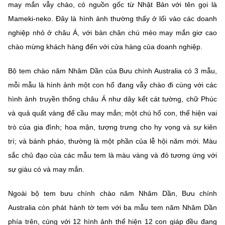
may mắn vẫy chào, có nguồn gốc từ Nhật Bản với tên gọi là
Mameki-neko. Đây là hình ảnh thường thấy ở lối vào các doanh
nghiệp nhỏ ở châu Á, với bàn chân chú mèo may mắn giơ cao
chào mừng khách hàng đến với cửa hàng của doanh nghiệp.
Bộ tem chào năm Nhâm Dần của Bưu chính Australia có 3 mẫu,
mỗi mẫu là hình ảnh một con hổ đang vẫy chào đi cùng với các
hình ảnh truyền thống châu Á như dây kết cát tường, chữ Phúc
và quả quất vàng để cầu may mắn; một chú hổ con, thể hiện vai
trò của gia đình; hoa mận, tượng trưng cho hy vọng và sự kiên
trì; và bánh pháo, thường là một phần của lễ hội năm mới. Màu
sắc chủ đạo của các mẫu tem là màu vàng và đỏ tương ứng với
sự giàu có và may mắn.
Ngoài bộ tem bưu chính chào năm Nhâm Dần, Bưu chính
Australia còn phát hành tờ tem với ba mẫu tem năm Nhâm Dần
phía trên, cùng với 12 hình ảnh thể hiện 12 con giáp đều đang