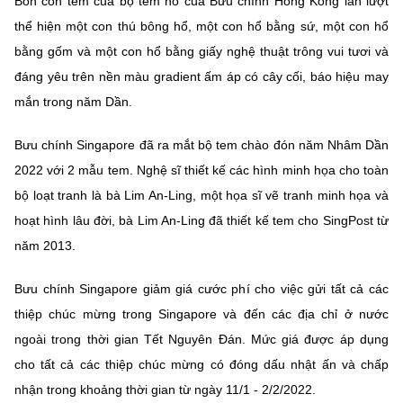
Bốn con tem của bộ tem hổ của Bưu chính Hồng Kông lần lượt
thể hiện một con thú bông hổ, một con hổ bằng sứ, một con hổ
bằng gốm và một con hổ bằng giấy nghệ thuật trông vui tươi và
đáng yêu trên nền màu gradient ấm áp có cây cối, báo hiệu may
mắn trong năm Dần.
Bưu chính Singapore đã ra mắt bộ tem chào đón năm Nhâm Dần
2022 với 2 mẫu tem. Nghệ sĩ thiết kế các hình minh họa cho toàn
bộ loạt tranh là bà Lim An-Ling, một họa sĩ vẽ tranh minh họa và
hoạt hình lâu đời, bà Lim An-Ling đã thiết kế tem cho SingPost từ
năm 2013.
Bưu chính Singapore giảm giá cước phí cho việc gửi tất cả các
thiệp chúc mừng trong Singapore và đến các địa chỉ ở nước
ngoài trong thời gian Tết Nguyên Đán. Mức giá được áp dụng
cho tất cả các thiệp chúc mừng có đóng dấu nhật ấn và chấp
nhận trong khoảng thời gian từ ngày 11/1 - 2/2/2022.