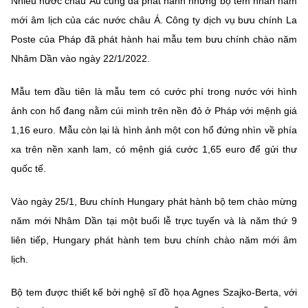
Nhiều nước châu Âu cũng đã phát hành những bộ tem nhân năm
mới âm lịch của các nước châu Á. Công ty dịch vụ bưu chính La
Poste của Pháp đã phát hành hai mẫu tem bưu chính chào năm
Nhâm Dần vào ngày 22/1/2022.
Mẫu tem đầu tiên là mẫu tem có cước phí trong nước với hình
ảnh con hổ đang nằm cúi mình trên nền đỏ ở Pháp với mệnh giá
1,16 euro. Mẫu còn lại là hình ảnh một con hổ đứng nhìn về phía
xa trên nền xanh lam, có mệnh giá cước 1,65 euro để gửi thư
quốc tế.
Vào ngày 25/1, Bưu chính Hungary phát hành bộ tem chào mừng
năm mới Nhâm Dần tại một buổi lễ trực tuyến và là năm thứ 9
liên tiếp, Hungary phát hành tem bưu chính chào năm mới âm
lịch.
Bộ tem được thiết kế bởi nghệ sĩ đồ họa Agnes Szajko-Berta, với