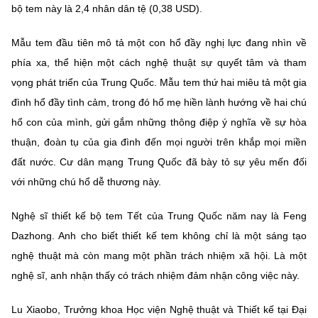
bộ tem này là 2,4 nhân dân tệ (0,38 USD).
Mẫu tem đầu tiên mô tả một con hổ đầy nghị lực đang nhìn về
phía xa, thể hiện một cách nghệ thuật sự quyết tâm và tham
vọng phát triển của Trung Quốc. Mẫu tem thứ hai miêu tả một gia
đình hổ đầy tình cảm, trong đó hổ mẹ hiền lành hướng về hai chú
hổ con của mình, gửi gắm những thông điệp ý nghĩa về sự hòa
thuận, đoàn tụ của gia đình đến mọi người trên khắp mọi miền
đất nước. Cư dân mạng Trung Quốc đã bày tỏ sự yêu mến đối
với những chú hổ dễ thương này.
Nghệ sĩ thiết kế bộ tem Tết của Trung Quốc năm nay là Feng
Dazhong. Anh cho biết thiết kế tem không chỉ là một sáng tạo
nghệ thuật mà còn mang một phần trách nhiệm xã hội. Là một
nghệ sĩ, anh nhận thấy có trách nhiệm đảm nhận công việc này.
Lu Xiaobo, Trưởng khoa Học viện Nghệ thuật và Thiết kế tại Đại