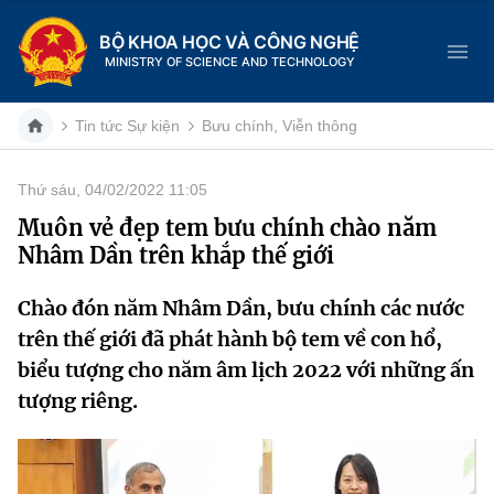
BỘ KHOA HỌC VÀ CÔNG NGHỆ
MINISTRY OF SCIENCE AND TECHNOLOGY
Tin tức Sự kiện
Bưu chính, Viễn thông
Thứ sáu, 04/02/2022 11:05
Danh mục
Muôn vẻ đẹp tem bưu chính chào năm
Nhâm Dần trên khắp thế giới
Trang chủ
Chào đón năm Nhâm Dần, bưu chính các nước
Giới thiệu
trên thế giới đã phát hành bộ tem về con hổ,
Chức năng nhiệm vụ
Tin tức sự kiện
biểu tượng cho năm âm lịch 2022 với những ấn
tượng riêng.
Dịch vụ công
Cơ cấu tổ chức
Khoa học và Công nghệ
Hệ thống văn bản
Lịch sử phát triển
Đổi mới sáng tạo