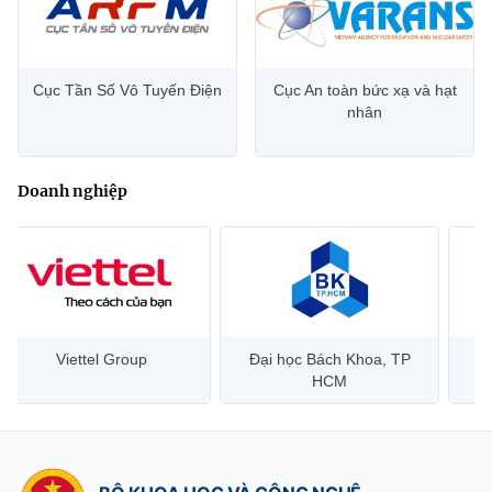
Cục Tần Số Vô Tuyến Điện
Cục An toàn bức xạ và hạt
nhân
Doanh nghiệp
Đại học Bách Khoa, TP
Bưu điện Việt Nam –
Công
HCM
Vietnam Post