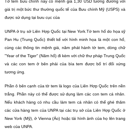
Tờ tem bưu chính này có mệnh giá 1,30 USD tương đương với
Chọn ngôn ngữ
giá trị một bức thư thường quốc tế của Bưu chính Mỹ (USPS) và
Vietnamese
English
được sử dụng tại bưu cục của
UNPA ở trụ sở Liên Hợp Quốc tại New York.Tờ tem hổ do họa sỹ
Pan Hu (Trung Quốc) thiết kế với hình minh họa là một con hổ,
BỘ KHOA HỌC VÀ CÔNG NGHỆ
cùng các thông tin mệnh giá, năm phát hành tờ tem, dòng chữ
MINISTRY OF SCIENCE AND TECHNOLOGY
"Year of the Tiger" (Năm hổ) đi kèm với chữ thư pháp Trung Quốc
Điều khoản sử dụng
Theo dõi MST:
Góp ý
và các con tem ở bên phải của bìa tem được bố trí đối xứng
tương ứng.
Cơ quan chủ quản: Bộ Khoa học và Công nghệ (MST)
Phần ô bên cạnh của tờ tem là logo của Liên Hợp Quốc trên nền
Chịu trách nhiệm nội dung: Nguyễn Thị Hải Hằng
Giám đốc Trung tâm Truyền thông Khoa học và Công nghệ.
trắng. Phần này có thể được sử dụng làm các con tem cá nhân.
Liên hệ
Nếu khách hàng có nhu cầu làm tem cá nhân có thể ghé thăm
Địa chỉ: Ban Biên tập Cổng TTĐT - 18 Nguyễn Du, TP. Hà Nội
các cửa hàng tem của UNPA tại các trụ sở của Liên Hợp Quốc ở
Điện thoại: 024 3936 9506
New York (Mỹ), ở Vienna (Áo) hoặc tải hình ảnh của họ lên trang
Email:
stc@mst.gov.vn
©2026 Bản quyền thuộc Bộ Khoa Học và Công Nghệ
web của UNPA.