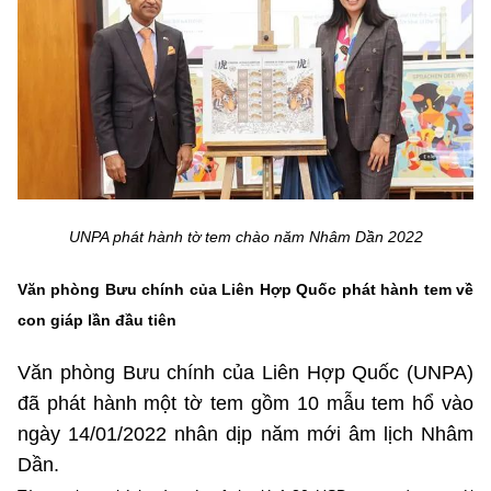
MST IOFFICE
Văn bản QPPL
Sở Khoa học và Công nghệ
Chuyển đổi số
THỐNG KÊ
Văn bản chỉ đạo điều hành
Bưu chính, Viễn thông
Multimedia
Khoa học và Công nghệ
Lấy ý kiến người dân về dự thảo VBQPPL
Sở hữu trí tuệ
THƯ ĐIỆN TỬ
Đổi mới sáng tạo
Tiêu chuẩn, đo lường, chất lượng
Khác
Chuyển đổi số
UNPA phát hành tờ tem chào năm Nhâm Dần 2022
Năng lượng nguyên tử
Videos
Bưu chính, Viễn thông
Văn phòng Bưu chính của Liên Hợp Quốc phát hành tem về
Tin tổng hợp
Infographic
con giáp lần đầu tiên
Sở hữu trí tuệ
Tin địa phương
Ảnh
Văn phòng Bưu chính của Liên Hợp Quốc (UNPA)
Tiêu chuẩn, đo lường, chất lượng
đã phát hành một tờ tem gồm 10 mẫu tem hổ vào
Voice
ngày 14/01/2022 nhân dịp năm mới âm lịch Nhâm
Năng lượng nguyên tử
Nhiệm vụ trọng tâm
Dần.