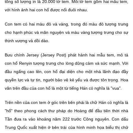
tổng số lượng in là 20.000 tờ tem. Mỗi tờ tem gồm hai mẫu tem,
với hình ảnh hai con hổ được nối đuôi nhau.
Con tem có hai màu đỏ và vàng, trong đó màu đỏ tượng trưng
cho hạnh phúc và mãn nguyện và màu vàng tượng trưng cho sự
thịnh vượng và dồi dào.
Bưu chính Jersey (Jersey Post) phát hành hai mẫu tem, mô tả
con hổ Renyin tượng trưng cho lòng dũng cảm và sức mạnh. Với
đầu ngẩng cao lên, con hổ đại diện cho một nhà lãnh đạo đầy
quyền lực và tự tin, người bảo vệ kẻ yếu và được tôn trọng. Hoa
văn trên đầu của con hổ là một từ tiếng Hán có nghĩa là "vua".
Trên nền của con tem ở góc trên bên phải là chữ Hán có nghĩa là
"hổ" theo phong cách thư pháp do Hoàng đế đầu tiên thời nhà
Tần đưa ra vào khoảng năm 222 trước Công nguyên. Con dấu
Trung Quốc xuất hiện ở bên trái của hình minh họa biểu thị chữ