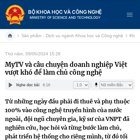
BỘ KHOA HỌC VÀ CÔNG NGHỆ
MINISTRY OF SCIENCE AND TECHNOLOGY
Sản phẩm - Dịch vụ ngành Khoa học và Công nghệ
Khoa
Thứ năm, 09/05/2024 15:26
Danh mục
MyTV và câu chuyện doanh nghiệp Việt
vượt khó để làm chủ công nghệ
Trang chủ
Nghe đọc bài
6:16
Giới thiệu
Từ những ngày đầu phải đi thuê và phụ thuộc
Chức năng nhiệm vụ
Tin tức sự kiện
100% vào công nghệ truyền hình của nước
Dịch vụ công
ngoài, đội ngũ chuyên gia, kỹ sư của VNPT đã
Cơ cấu tổ chức
Khoa học và Công nghệ
nghiên cứu, học hỏi và từng bước làm chủ,
Hệ thống văn bản
Lịch sử phát triển
Đổi mới sáng tạo
phát triển hệ thống cho riêng mình, từ đó tối