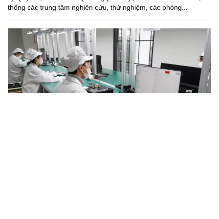
thống các trung tâm nghiên cứu, thử nghiệm, các phòng...
Năm 2030, Việt Nam làm chủ tối thiểu 4 công nghệ chiến
lược
Chương trình quốc gia đặc biệt về công nghệ chiến lược đặt mục
tiêu đến năm 2030 làm chủ ít nhất 4 công nghệ chiến lược,
thương mại hóa 15 sản phẩm, tối thiểu 20 doanh nghiệp làm...