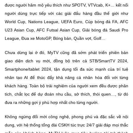
được người hâm mộ yêu thích như SPOTV, VTVcab, K+… kết nối
người dùng trực tiếp với các giải đấu hàng đầu thế giới như
World Cup, Nations League, UEFA Euro, Cúp bóng đá FA, AFC
U23 Asian Cup, AFC Futsal Asian Cup, Giải bóng đá Saudi Pro
League, Đua xe MotoGP, Bóng bàn, Quần vợt, Golf…
Chưa dừng lại ở đó, MyTV cũng đã sớm phát triển phiên bản
giao diện dịch vụ mới, đồng bộ trên cả STB/SmartTV 2024,
Smartphone/tablet 2024, tận dụng tối đa sức mạnh của trí tuệ
nhân tạo AI để thúc đẩy khả năng cá nhân hóa đối với từng
khách hàng. Toàn bộ trải nghiệm của người xem đều được phân
tích, chắt lọc để dự đoán nhu cầu, sở thích, thói quen…, từ đó
đưa ra những gợi ý phù hợp nhất cho từng người.
Không ngừng đổi mới công nghệ, phong phú và đặc sắc về nội
dung, với hệ thống tổng đài CSKH túc trực 24/7 giải đáp mọi thắc