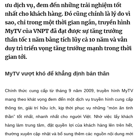
ưu dịch vụ, đem đến những trải nghiệm tốt
MST IOFFICE
Văn bản QPPL
Sở Khoa học và Công nghệ
Chuyển đổi số
nhất cho khách hàng. Đó cũng chính là lý do vì
THỐNG KÊ
sao, chỉ trong một thời gian ngắn, truyền hình
Văn bản chỉ đạo điều hành
Bưu chính, Viễn thông
MyTV của VNPT đã đạt được sự tăng trưởng
Multimedia
Khoa học và Công nghệ
Lấy ý kiến người dân về dự thảo VBQPPL
thần tốc 1 năm bằng tích lũy cả 10 năm và vẫn
Sở hữu trí tuệ
duy trì triển vọng tăng trưởng mạnh trong thời
THƯ ĐIỆN TỬ
Đổi mới sáng tạo
Tiêu chuẩn, đo lường, chất lượng
gian tới.
Khác
Chuyển đổi số
Năng lượng nguyên tử
MyTV vượt khó để khẳng định bản thân
Videos
Bưu chính, Viễn thông
Tin tổng hợp
Infographic
Chính thức cung cấp từ tháng 9 năm 2009, truyền hình MyTV
Sở hữu trí tuệ
mang theo khát vọng đem đến một dịch vụ truyền hình cung cấp
Tin địa phương
Ảnh
thông tin, giải trí hữu ích, kịp thời phục vụ những “món ăn tinh
Tiêu chuẩn, đo lường, chất lượng
Voice
thần” tốt nhất, nhanh nhất cho người Việt. Nhờ việc lấy khách
hàng làm trung tâm, đặt quyền lợi của khách hàng lên trên hết,
Năng lượng nguyên tử
Nhiệm vụ trọng tâm
thường xuyên cập nhật và bổ sung thêm các nguồn nội dung mới