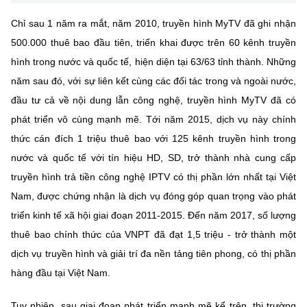
(Ghi rõ nguồn "https://mst.gov.vn" khi phát hành lại thông tin từ
website này)
Chỉ sau 1 năm ra mắt, năm 2010, truyền hình MyTV đã ghi nhận
500.000 thuê bao đầu tiên, triển khai được trên 60 kênh truyền
hình trong nước và quốc tế, hiện diện tại 63/63 tỉnh thành. Những
năm sau đó, với sự liên kết cùng các đối tác trong và ngoài nước,
đầu tư cả về nội dung lẫn công nghệ, truyền hình MyTV đã có
phát triển vô cùng mạnh mẽ. Tới năm 2015, dịch vụ này chính
thức cán đích 1 triệu thuê bao với 125 kênh truyền hình trong
nước và quốc tế với tín hiệu HD, SD, trở thành nhà cung cấp
truyền hình trả tiền công nghệ IPTV có thị phần lớn nhất tại Việt
Nam, được chứng nhận là dịch vụ đóng góp quan trọng vào phát
triển kinh tế xã hội giai đoạn 2011-2015. Đến năm 2017, số lượng
thuê bao chính thức của VNPT đã đạt 1,5 triệu - trở thành một
dịch vụ truyền hình và giải trí đa nền tảng tiên phong, có thị phần
hàng đầu tại Việt Nam.
Tuy nhiên, sau giai đoạn phát triển mạnh mẽ kể trên, thị trường