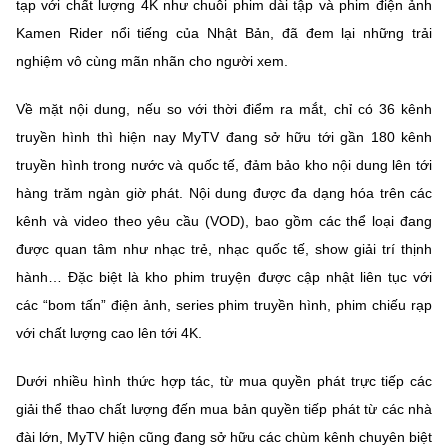
tạp với chất lượng 4K như chuỗi phim dài tập và phim điện ảnh
Kamen Rider nổi tiếng của Nhật Bản, đã đem lại những trải
nghiệm vô cùng mãn nhãn cho người xem.
Về mặt nội dung, nếu so với thời điểm ra mắt, chỉ có 36 kênh
truyền hình thì hiện nay MyTV đang sở hữu tới gần 180 kênh
truyền hình trong nước và quốc tế, đảm bảo kho nội dung lên tới
hàng trăm ngàn giờ phát. Nội dung được đa dạng hóa trên các
kênh và video theo yêu cầu (VOD), bao gồm các thể loại đang
được quan tâm như nhạc trẻ, nhạc quốc tế, show giải trí thịnh
hành… Đặc biệt là kho phim truyện được cập nhật liên tục với
các “bom tấn” điện ảnh, series phim truyền hình, phim chiếu rạp
với chất lượng cao lên tới 4K.
Dưới nhiều hình thức hợp tác, từ mua quyền phát trực tiếp các
giải thể thao chất lượng đến mua bản quyền tiếp phát từ các nhà
đài lớn, MyTV hiện cũng đang sở hữu các chùm kênh chuyên biệt