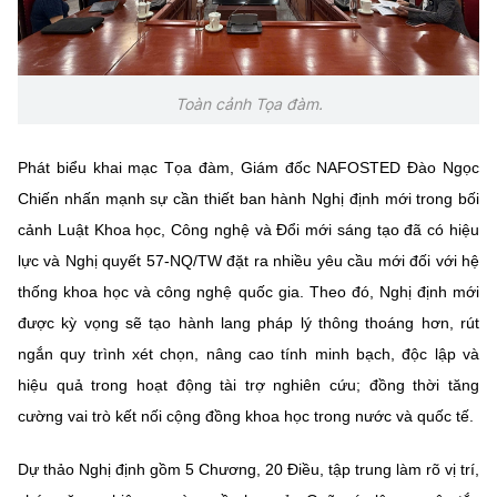
Chọn ngôn ngữ
Vietnamese
English
Toàn cảnh Tọa đàm.
Phát biểu khai mạc Tọa đàm, Giám đốc NAFOSTED Đào Ngọc
BỘ KHOA HỌC VÀ CÔNG NGHỆ
MINISTRY OF SCIENCE AND TECHNOLOGY
Chiến nhấn mạnh sự cần thiết ban hành Nghị định mới trong bối
cảnh Luật Khoa học, Công nghệ và Đổi mới sáng tạo đã có hiệu
Điều khoản sử dụng
Theo dõi MST:
Góp ý
lực và Nghị quyết 57-NQ/TW đặt ra nhiều yêu cầu mới đối với hệ
thống khoa học và công nghệ quốc gia. Theo đó, Nghị định mới
Cơ quan chủ quản: Bộ Khoa học và Công nghệ (MST)
được kỳ vọng sẽ tạo hành lang pháp lý thông thoáng hơn, rút
Chịu trách nhiệm nội dung: Nguyễn Thị Hải Hằng
ngắn quy trình xét chọn, nâng cao tính minh bạch, độc lập và
Giám đốc Trung tâm Truyền thông Khoa học và Công nghệ.
Liên hệ
hiệu quả trong hoạt động tài trợ nghiên cứu; đồng thời tăng
Địa chỉ: Ban Biên tập Cổng TTĐT - 18 Nguyễn Du, TP. Hà Nội
cường vai trò kết nối cộng đồng khoa học trong nước và quốc tế.
Điện thoại: 024 3936 9506
Email:
stc@mst.gov.vn
Dự thảo Nghị định gồm 5 Chương, 20 Điều, tập trung làm rõ vị trí,
©2026 Bản quyền thuộc Bộ Khoa Học và Công Nghệ