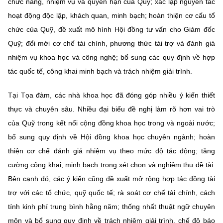
chức năng, nhiệm vụ và quyền hạn của Quỹ; xác lập nguyên tắc
(Ghi rõ nguồn "https://mst.gov.vn" khi phát hành lại thông tin từ
website này)
hoạt động độc lập, khách quan, minh bạch; hoàn thiện cơ cấu tổ
chức của Quỹ, đề xuất mô hình Hội đồng tư vấn cho Giám đốc
Quỹ; đổi mới cơ chế tài chính, phương thức tài trợ và đánh giá
nhiệm vụ khoa học và công nghệ; bổ sung các quy định về hợp
tác quốc tế, công khai minh bạch và trách nhiệm giải trình.
Tại Tọa đàm, các nhà khoa học đã đóng góp nhiều ý kiến thiết
thực và chuyên sâu. Nhiều đại biểu đề nghị làm rõ hơn vai trò
của Quỹ trong kết nối cộng đồng khoa học trong và ngoài nước;
bổ sung quy định về Hội đồng khoa học chuyên ngành; hoàn
thiện cơ chế đánh giá nhiệm vụ theo mức độ tác động; tăng
cường công khai, minh bạch trong xét chọn và nghiệm thu đề tài.
Bên cạnh đó, các ý kiến cũng đề xuất mở rộng hợp tác đồng tài
trợ với các tổ chức, quỹ quốc tế; rà soát cơ chế tài chính, cách
tính kinh phí trung bình hằng năm; thống nhất thuật ngữ chuyên
môn và bổ sung quy định về trách nhiệm giải trình, chế độ báo