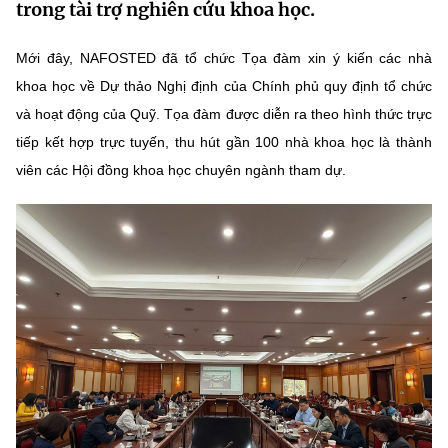
trong tài trợ nghiên cứu khoa học.
MST IOFFICE
Văn bản QPPL
Sở Khoa học và Công nghệ
Chuyển đổi số
Mới đây, NAFOSTED đã tổ chức Tọa đàm xin ý kiến các nhà
THỐNG KÊ
Văn bản chỉ đạo điều hành
Bưu chính, Viễn thông
khoa học về Dự thảo Nghị định của Chính phủ quy định tổ chức
Multimedia
và hoạt động của Quỹ. Tọa đàm được diễn ra theo hình thức trực
Khoa học và Công nghệ
Lấy ý kiến người dân về dự thảo VBQPPL
Sở hữu trí tuệ
tiếp kết hợp trực tuyến, thu hút gần 100 nhà khoa học là thành
THƯ ĐIỆN TỬ
Đổi mới sáng tạo
viên các Hội đồng khoa học chuyên ngành tham dự.
Tiêu chuẩn, đo lường, chất lượng
Khác
Chuyển đổi số
Năng lượng nguyên tử
Videos
Bưu chính, Viễn thông
Tin tổng hợp
Infographic
Sở hữu trí tuệ
Tin địa phương
Ảnh
Tiêu chuẩn, đo lường, chất lượng
Voice
Năng lượng nguyên tử
Nhiệm vụ trọng tâm