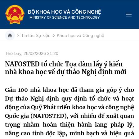
BỘ KHOA HỌC VÀ CÔNG NGHỆ
MINISTRY OF SCIENCE AND TECHNOLOGY
Tin tức Sự kiện
Khoa học và Công nghệ
Thứ bảy, 28/02/2026 21:20
Danh mục
NAFOSTED tổ chức Tọa đàm lấy ý kiến
nhà khoa học về dự thảo Nghị định mới
Trang chủ
Giới thiệu
Gần 100 nhà khoa học đã tham gia góp ý cho
Dự thảo Nghị định quy định tổ chức và hoạt
Chức năng nhiệm vụ
Tin tức sự kiện
động của Quỹ Phát triển khoa học và công nghệ
Quốc gia (NAFOSTED), với nhiều đề xuất quan
Dịch vụ công
Cơ cấu tổ chức
Khoa học và Công nghệ
trọng nhằm hoàn thiện hành lang pháp lý,
Hệ thống văn bản
nâng cao tính độc lập, minh bạch và hiệu quả
Lịch sử phát triển
Đổi mới sáng tạo