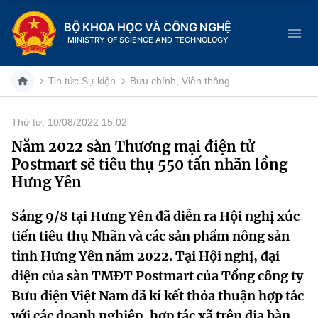
BỘ KHOA HỌC VÀ CÔNG NGHỆ
MINISTRY OF SCIENCE AND TECHNOLOGY
Tin tức Sự kiện
Bưu chính, Viễn thông
Thứ tư, 10/08/2022 15:02
Danh mục
Năm 2022 sàn Thương mại điện tử
Postmart sẽ tiêu thụ 550 tấn nhãn lồng
Trang chủ
Hưng Yên
Giới thiệu
Sáng 9/8 tại Hưng Yên đã diễn ra Hội nghị xúc
tiến tiêu thụ Nhãn và các sản phẩm nông sản
Chức năng nhiệm vụ
Tin tức sự kiện
tỉnh Hưng Yên năm 2022. Tại Hội nghị, đại
Dịch vụ công
Cơ cấu tổ chức
Khoa học và Công nghệ
diện của sàn TMĐT Postmart của Tổng công ty
Bưu điện Việt Nam đã kí kết thỏa thuận hợp tác
Hệ thống văn bản
Lịch sử phát triển
Đổi mới sáng tạo
với các doanh nghiệp, hợp tác xã trên địa bàn