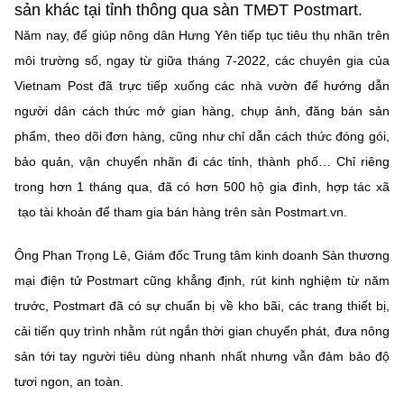
(Ghi rõ nguồn "https://mst.gov.vn" khi phát hành lại thông tin từ
sản khác tại tỉnh thông qua sàn TMĐT Postmart.
website này)
Năm nay, để giúp nông dân Hưng Yên tiếp tục tiêu thụ nhãn trên
môi trường số, ngay từ giữa tháng 7-2022, các chuyên gia của
Vietnam Post đã trực tiếp xuống các nhà vườn để hướng dẫn
người dân cách thức mở gian hàng, chụp ảnh, đăng bán sản
phẩm, theo dõi đơn hàng, cũng như chỉ dẫn cách thức đóng gói,
bảo quản, vận chuyển nhãn đi các tỉnh, thành phố… Chỉ riêng
trong hơn 1 tháng qua, đã có hơn 500 hộ gia đình, hợp tác xã
tạo tài khoản để tham gia bán hàng trên sàn Postmart.vn.
Ông Phan Trọng Lê, Giám đốc Trung tâm kinh doanh Sàn thương
mại điện tử Postmart cũng khẳng định, rút kinh nghiệm từ năm
trước, Postmart đã có sự chuẩn bị về kho bãi, các trang thiết bị,
cải tiến quy trình nhằm rút ngắn thời gian chuyển phát, đưa nông
sản tới tay người tiêu dùng nhanh nhất nhưng vẫn đảm bảo độ
tươi ngon, an toàn.