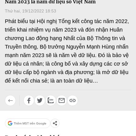
Năm 2023 là năm dữ liệu số Việt Nam
MST IOFFICE
Văn bản QPPL
Sở Khoa học và Công nghệ
Chuyển đổi số
Thứ hai, 19/12/2022 18:53
THỐNG KÊ
Phát biểu tại Hội nghị Tổng kết công tác năm 2022,
Văn bản chỉ đạo điều hành
Bưu chính, Viễn thông
triển khai nhiệm vụ năm 2023 và đón nhận Huân
Multimedia
Khoa học và Công nghệ
Lấy ý kiến người dân về dự thảo VBQPPL
chương Lao động hạng Nhất của Bộ Thông tin và
Sở hữu trí tuệ
Truyền thông, Bộ trưởng Nguyễn Mạnh Hùng nhấn
THƯ ĐIỆN TỬ
Đổi mới sáng tạo
Tiêu chuẩn, đo lường, chất lượng
mạnh năm 2023 sẽ là năm về dữ liệu. Đó là bảo vệ
Khác
dữ liệu cá nhân; là công bố và xây dựng các cơ sở
Chuyển đổi số
Năng lượng nguyên tử
dữ liệu cấp bộ ngành và địa phương; là mở dữ liệu
Videos
Bưu chính, Viễn thông
để kết nối chia sẻ; là an toàn dữ liệu…
Tin tổng hợp
Infographic
Sở hữu trí tuệ
Tin địa phương
Ảnh
Tiêu chuẩn, đo lường, chất lượng
Voice
Thêm MST trên Google
Năng lượng nguyên tử
Nhiệm vụ trọng tâm