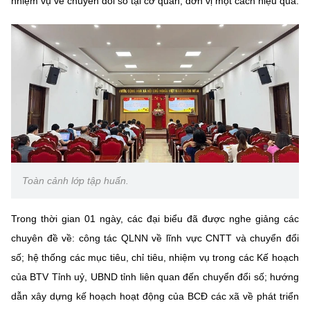
nhiệm vụ về chuyển đổi số tại cơ quan, đơn vị một cách hiệu quả.
Chọn ngôn ngữ
Vietnamese
English
BỘ KHOA HỌC VÀ CÔNG NGHỆ
MINISTRY OF SCIENCE AND TECHNOLOGY
Điều khoản sử dụng
Theo dõi MST:
Góp ý
Toàn cảnh lớp tập huấn.
Cơ quan chủ quản: Bộ Khoa học và Công nghệ (MST)
Chịu trách nhiệm nội dung: Nguyễn Thị Hải Hằng
Trong thời gian 01 ngày, các đại biểu đã được nghe giảng các
Giám đốc Trung tâm Truyền thông Khoa học và Công nghệ.
Liên hệ
chuyên đề về: công tác QLNN về lĩnh vực CNTT và chuyển đổi
Địa chỉ: Ban Biên tập Cổng TTĐT - 18 Nguyễn Du, TP. Hà Nội
số; hệ thống các mục tiêu, chỉ tiêu, nhiệm vụ trong các Kế hoạch
Điện thoại: 024 3936 9506
của BTV Tỉnh uỷ, UBND tỉnh liên quan đến chuyển đổi số; hướng
Email:
stc@mst.gov.vn
dẫn xây dựng kế hoạch hoạt động của BCĐ các xã về phát triển
©2026 Bản quyền thuộc Bộ Khoa Học và Công Nghệ