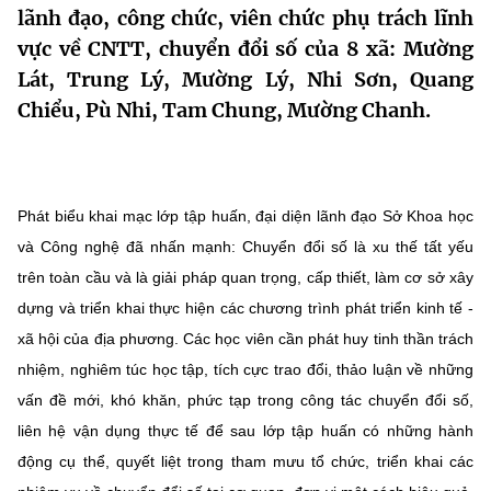
lãnh đạo, công chức, viên chức phụ trách lĩnh
MST IOFFICE
Văn bản QPPL
Sở Khoa học và Công nghệ
Chuyển đổi số
vực về CNTT, chuyển đổi số của 8 xã: Mường
THỐNG KÊ
Lát, Trung Lý, Mường Lý, Nhi Sơn, Quang
Văn bản chỉ đạo điều hành
Bưu chính, Viễn thông
Chiểu, Pù Nhi, Tam Chung, Mường Chanh.
Multimedia
Khoa học và Công nghệ
Lấy ý kiến người dân về dự thảo VBQPPL
Sở hữu trí tuệ
THƯ ĐIỆN TỬ
Đổi mới sáng tạo
Tiêu chuẩn, đo lường, chất lượng
Phát biểu khai mạc lớp tập huấn, đại diện lãnh đạo Sở Khoa học
Khác
Chuyển đổi số
và Công nghệ đã nhấn mạnh: Chuyển đổi số là xu thế tất yếu
Năng lượng nguyên tử
Videos
trên toàn cầu và là giải pháp quan trọng, cấp thiết, làm cơ sở xây
Bưu chính, Viễn thông
Tin tổng hợp
dựng và triển khai thực hiện các chương trình phát triển kinh tế -
Infographic
xã hội của địa phương. Các học viên cần phát huy tinh thần trách
Sở hữu trí tuệ
Tin địa phương
Ảnh
nhiệm, nghiêm túc học tập, tích cực trao đổi, thảo luận về những
Tiêu chuẩn, đo lường, chất lượng
vấn đề mới, khó khăn, phức tạp trong công tác chuyển đổi số,
Voice
liên hệ vận dụng thực tế để sau lớp tập huấn có những hành
Năng lượng nguyên tử
Nhiệm vụ trọng tâm
động cụ thể, quyết liệt trong tham mưu tổ chức, triển khai các