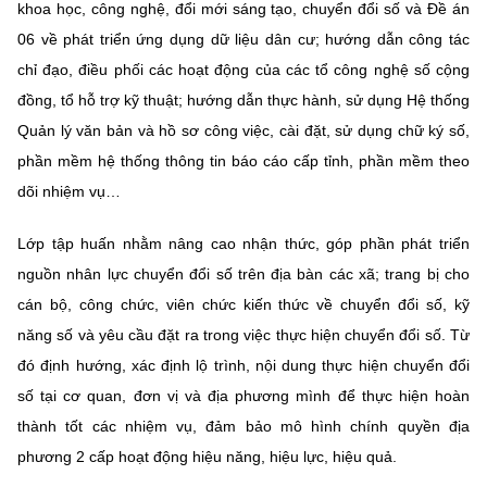
(Ghi rõ nguồn "https://mst.gov.vn" khi phát hành lại thông tin từ
khoa học, công nghệ, đổi mới sáng tạo, chuyển đổi số và Đề án
website này)
06 về phát triển ứng dụng dữ liệu dân cư; hướng dẫn công tác
chỉ đạo, điều phối các hoạt động của các tổ công nghệ số cộng
đồng, tổ hỗ trợ kỹ thuật; hướng dẫn thực hành, sử dụng Hệ thống
Quản lý văn bản và hồ sơ công việc, cài đặt, sử dụng chữ ký số,
phần mềm hệ thống thông tin báo cáo cấp tỉnh, phần mềm theo
dõi nhiệm vụ…
Lớp tập huấn nhằm nâng cao nhận thức, góp phần phát triển
nguồn nhân lực chuyển đổi số trên địa bàn các xã; trang bị cho
cán bộ, công chức, viên chức kiến thức về chuyển đổi số, kỹ
năng số và yêu cầu đặt ra trong việc thực hiện chuyển đổi số. Từ
đó định hướng, xác định lộ trình, nội dung thực hiện chuyển đổi
số tại cơ quan, đơn vị và địa phương mình để thực hiện hoàn
thành tốt các nhiệm vụ, đảm bảo mô hình chính quyền địa
phương 2 cấp hoạt động hiệu năng, hiệu lực, hiệu quả.