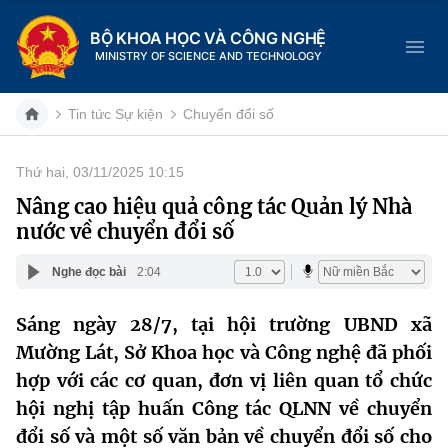
BỘ KHOA HỌC VÀ CÔNG NGHỆ
MINISTRY OF SCIENCE AND TECHNOLOGY
Tin tức Sự kiện
Chuyển đổi số
Thứ hai, 03/11/2025 10:15
Danh mục
Nâng cao hiệu quả công tác Quản lý Nhà
nước về chuyển đổi số
Trang chủ
Nghe đọc bài
2:04
Giới thiệu
Sáng ngày 28/7, tại hội trường UBND xã
Chức năng nhiệm vụ
Tin tức sự kiện
Mường Lát, Sở Khoa học và Công nghệ đã phối
Dịch vụ công
hợp với các cơ quan, đơn vị liên quan tổ chức
Cơ cấu tổ chức
Khoa học và Công nghệ
hội nghị tập huấn Công tác QLNN về chuyển
Hệ thống văn bản
Lịch sử phát triển
Đổi mới sáng tạo
đổi số và một số văn bản về chuyển đổi số cho