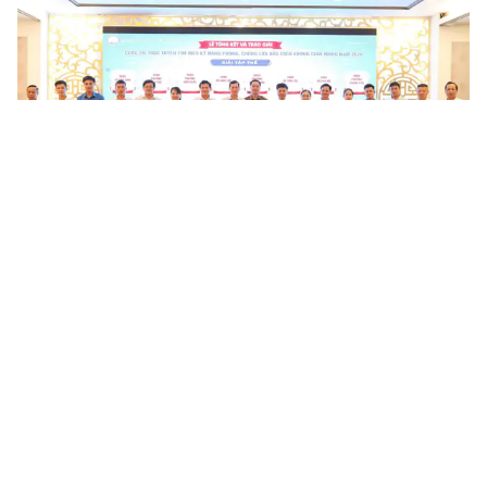
Hơn 34.000 lượt người tham gia tìm hiểu kỹ năng phòng,
chống lừa đảo trực tuyến tại Huế
Hơn 34.000 lượt người đã tham gia Cuộc thi trực tuyến “Tìm hiểu
kỹ năng phòng, chống lừa đảo trên không gian mạng” năm 2026,
góp phần lan tỏa kiến thức, nâng cao kỹ năng nhận diện và...