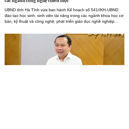
các ngành công nghệ chiến lược
UBND tỉnh Hà Tĩnh vừa ban hành Kế hoạch số 541//KH-UBND
đào tạo học sinh, sinh viên tài năng trong các ngành khoa học cơ
bản, kỹ thuật và công nghệ; phát triển giáo dục nghề nghiệp...
Chương trình nghiên cứu khoa học cơ bản cần gắn với phát
triển công nghệ chiến lược của quốc gia