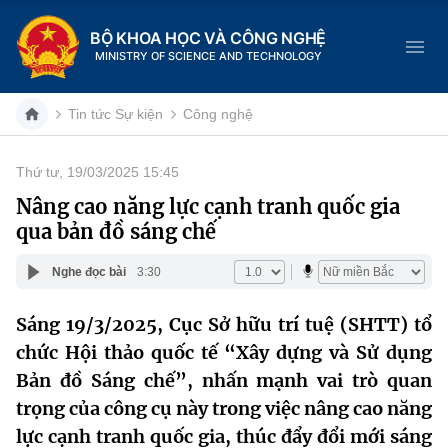
BỘ KHOA HỌC VÀ CÔNG NGHỆ
MINISTRY OF SCIENCE AND TECHNOLOGY
Tin tức Sự kiện
Công nghệ
Thứ tư, 19/03/2025 15:45
Danh mục
Nâng cao năng lực cạnh tranh quốc gia
qua bản đồ sáng chế
Trang chủ
Nghe đọc bài
3:30
Giới thiệu
Sáng 19/3/2025, Cục Sở hữu trí tuệ (SHTT) tổ
Chức năng nhiệm vụ
Tin tức sự kiện
chức Hội thảo quốc tế “Xây dựng và Sử dụng
Dịch vụ công
Bản đồ Sáng chế”, nhấn mạnh vai trò quan
Cơ cấu tổ chức
Khoa học và Công nghệ
trọng của công cụ này trong việc nâng cao năng
Hệ thống văn bản
Lịch sử phát triển
Đổi mới sáng tạo
lực cạnh tranh quốc gia, thúc đẩy đổi mới sáng