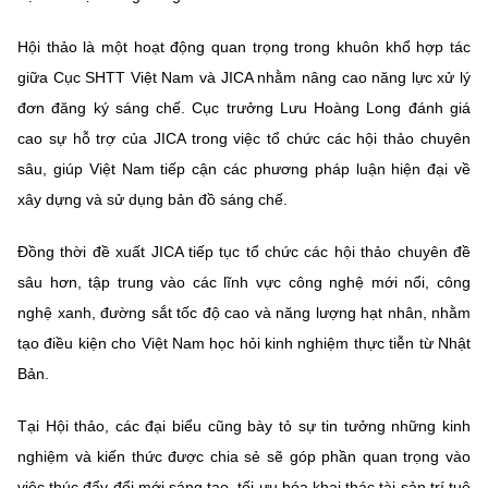
Hội thảo là một hoạt động quan trọng trong khuôn khổ hợp tác
giữa Cục SHTT Việt Nam và JICA nhằm nâng cao năng lực xử lý
đơn đăng ký sáng chế. Cục trưởng Lưu Hoàng Long đánh giá
cao sự hỗ trợ của JICA trong việc tổ chức các hội thảo chuyên
sâu, giúp Việt Nam tiếp cận các phương pháp luận hiện đại về
xây dựng và sử dụng bản đồ sáng chế.
Đồng thời đề xuất JICA tiếp tục tổ chức các hội thảo chuyên đề
sâu hơn, tập trung vào các lĩnh vực công nghệ mới nổi, công
nghệ xanh, đường sắt tốc độ cao và năng lượng hạt nhân, nhằm
tạo điều kiện cho Việt Nam học hỏi kinh nghiệm thực tiễn từ Nhật
Bản.
Tại Hội thảo, các đại biểu cũng bày tỏ sự tin tưởng những kinh
nghiệm và kiến thức được chia sẻ sẽ góp phần quan trọng vào
việc thúc đẩy đổi mới sáng tạo, tối ưu hóa khai thác tài sản trí tuệ