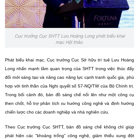
Chọn ngôn ngữ
Vietnamese
English
Cục trưởng Cục SHTT Lưu Hoàng Long phát biểu khai
mạc Hội thảo.
BỘ KHOA HỌC VÀ CÔNG NGHỆ
MINISTRY OF SCIENCE AND TECHNOLOGY
Phát biểu khai mạc, Cục trưởng Cục Sở hữu trí tuệ Lưu Hoàng
Điều khoản sử dụng
Theo dõi MST:
Góp ý
Long nhấn mạnh tầm quan trọng của SHTT trong việc thúc đẩy
đổi mới sáng tạo và nâng cao năng lực cạnh tranh quốc gia, phù
Cơ quan chủ quản: Bộ Khoa học và Công nghệ (MST)
hợp với tinh thần của Nghị quyết số 57-NQ/TW của Bộ Chính trị.
Chịu trách nhiệm nội dung: Nguyễn Thị Hải Hằng
Trong bối cảnh đó, bản đồ sáng chế nổi lên như một công cụ
Giám đốc Trung tâm Truyền thông Khoa học và Công nghệ.
then chốt, hỗ trợ phân tích xu hướng công nghệ và định hướng
Liên hệ
chiến lược cho các doanh nghiệp và nhà nghiên cứu.
Địa chỉ: Ban Biên tập Cổng TTĐT - 18 Nguyễn Du, TP. Hà Nội
Điện thoại: 024 3936 9506
Email:
stc@mst.gov.vn
Theo Cục trưởng Cục SHTT, bản đồ sáng chế không chỉ giúp
©2026 Bản quyền thuộc Bộ Khoa Học và Công Nghệ
phát hiện các "khoảng trống" công nghệ, giảm thiểu xung đột