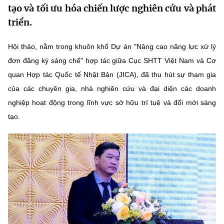
tạo và tối ưu hóa chiến lược nghiên cứu và phát
MST IOFFICE
Văn bản QPPL
Sở Khoa học và Công nghệ
Chuyển đổi số
triển.
THỐNG KÊ
Văn bản chỉ đạo điều hành
Bưu chính, Viễn thông
Hội thảo, nằm trong khuôn khổ Dự án "Nâng cao năng lực xử lý
Multimedia
Khoa học và Công nghệ
đơn đăng ký sáng chế" hợp tác giữa Cục SHTT Việt Nam và Cơ
Lấy ý kiến người dân về dự thảo VBQPPL
Sở hữu trí tuệ
quan Hợp tác Quốc tế Nhật Bản (JICA), đã thu hút sự tham gia
THƯ ĐIỆN TỬ
Đổi mới sáng tạo
Tiêu chuẩn, đo lường, chất lượng
của các chuyên gia, nhà nghiên cứu và đại diện các doanh
Khác
nghiệp hoạt động trong lĩnh vực sở hữu trí tuệ và đổi mới sáng
Chuyển đổi số
Năng lượng nguyên tử
tạo.
Videos
Bưu chính, Viễn thông
Tin tổng hợp
Infographic
Sở hữu trí tuệ
Tin địa phương
Ảnh
Tiêu chuẩn, đo lường, chất lượng
Voice
Năng lượng nguyên tử
Nhiệm vụ trọng tâm