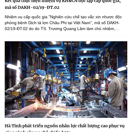
Kết quả thực hiện nhiệm vụ KH&CN độc lập cấp quốc gia,
mã số DAKH-02/19-ĐT.02
Nhiệm vụ cấp quốc gia "Nghiên cứu chế tạo vắc xin nhược độc
phòng bệnh Dịch tả lợn Châu Phi tại Việt Nam", mã số DAKH-
02/19-ĐT.02 do do TS. Trương Quang Lâm làm chủ nhiệm,...
Hà Tĩnh phát triển nguồn nhân lực chất lượng cao phục vụ