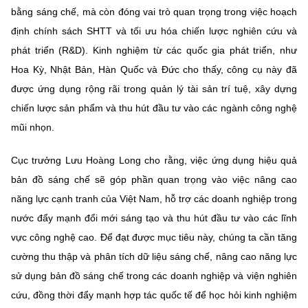
(Ghi rõ nguồn "https://mst.gov.vn" khi phát hành lại thông tin từ
bằng sáng chế, mà còn đóng vai trò quan trọng trong việc hoạch
website này)
định chính sách SHTT và tối ưu hóa chiến lược nghiên cứu và
phát triển (R&D). Kinh nghiệm từ các quốc gia phát triển, như
Hoa Kỳ, Nhật Bản, Hàn Quốc và Đức cho thấy, công cụ này đã
được ứng dụng rộng rãi trong quản lý tài sản trí tuệ, xây dựng
chiến lược sản phẩm và thu hút đầu tư vào các ngành công nghệ
mũi nhọn.
Cục trưởng Lưu Hoàng Long cho rằng, việc ứng dụng hiệu quả
bản đồ sáng chế sẽ góp phần quan trọng vào việc nâng cao
năng lực cạnh tranh của Việt Nam, hỗ trợ các doanh nghiệp trong
nước đẩy mạnh đổi mới sáng tạo và thu hút đầu tư vào các lĩnh
vực công nghệ cao. Để đạt được mục tiêu này, chúng ta cần tăng
cường thu thập và phân tích dữ liệu sáng chế, nâng cao năng lực
sử dụng bản đồ sáng chế trong các doanh nghiệp và viện nghiên
cứu, đồng thời đẩy mạnh hợp tác quốc tế để học hỏi kinh nghiệm