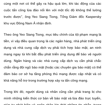
cùng một nơi có thể gây ra hậu quả lớn, khi tác động của các
cuộc tấn công lừa đảo nổi lên với một tốc độ không thể lường
trước được”, ông Yeo Siang Tiong, Tổng Giám đốc Kaspersky
khu vực Đông Nam Á nhận định.
Theo ông Yeo Siang Tiong, mục tiêu chính của tội phạm mạng là
tiền, vì vậy điều quan trọng là các ngân hàng, nhà phát triển ứng
dụng và nhà cung cấp dịch vụ phải tích hợp bảo mật, an ninh
mạng ngay từ khi bắt đầu phát triển ứng dụng để bảo vệ người
dùng. Ngân hàng và các nhà cung cấp dịch vụ cần phải chắc
chắn rằng đội ngũ bảo mật (hoặc các chuyên gia bảo mật) có thể
đảm bảo cơ sở hạ tầng phòng thủ mạng được cập nhật và có
khả năng hỗ trợ trong trường hợp xảy ra tấn công mạng.
Trong khi đó, người dùng cá nhân cũng cần phải trang bị cho
mình những kiến thức cơ bản về bảo mật và lừa đảo trực tuyến,
giúp tự phát hiện và ngăn chặn kịp thời những tin nhắn, trang