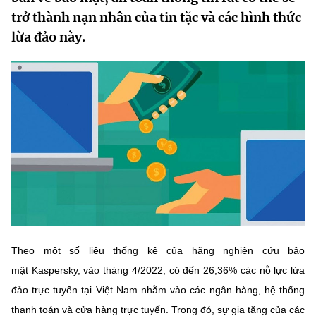
MST IOFFICE
trở thành nạn nhân của tin tặc và các hình thức
Văn bản QPPL
Sở Khoa học và Công nghệ
Chuyển đổi số
lừa đảo này.
THỐNG KÊ
Văn bản chỉ đạo điều hành
Bưu chính, Viễn thông
Multimedia
Khoa học và Công nghệ
Lấy ý kiến người dân về dự thảo VBQPPL
Sở hữu trí tuệ
THƯ ĐIỆN TỬ
Đổi mới sáng tạo
Tiêu chuẩn, đo lường, chất lượng
Khác
Chuyển đổi số
Năng lượng nguyên tử
Videos
Bưu chính, Viễn thông
Tin tổng hợp
Infographic
Sở hữu trí tuệ
Tin địa phương
Ảnh
Theo một số liệu thống kê của hãng nghiên cứu bảo
Tiêu chuẩn, đo lường, chất lượng
Voice
mật Kaspersky, vào tháng 4/2022, có đến 26,36% các nỗ lực lừa
Năng lượng nguyên tử
đảo trực tuyến tại Việt Nam nhằm vào các ngân hàng, hệ thống
Nhiệm vụ trọng tâm
thanh toán và cửa hàng trực tuyến. Trong đó, sự gia tăng của các