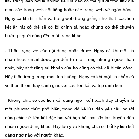
link trang web bởi lẽ những kẻ lừa đảo có thể gửi đường link giả
mạo các trang web nổi tiếng hoặc các trang web về ngân hàng.
Ngay cả khi tin nhắn và trang web trông giống như thật, các liên
kết ẩn rất có thể sẽ có lỗi chính tả hoặc chúng có thể chuyển
hướng người dùng đến một trang khác.
- Thận trọng với các nội dung nhận được: Ngay cả khi một tin
nhắn hoặc email được gửi đến từ một trong những người thân
nhất, hãy nhớ rằng tài khoản của họ cũng có thể đã bị tấn công.
Hãy thận trọng trong mọi tình huống. Ngay cả khi một tin nhắn có
vẻ thân thiện, hãy cảnh giác với các liên kết và tệp đính kèm.
- Không chia sẻ các liên kết đáng ngờ: Kế hoạch dây chuyền là
một phương thức phổ biến, trong đó kẻ lừa đảo yêu cầu người
dùng chia sẻ liên kết độc hại với bạn bè, sau đó lan truyền đến
nhiều người dùng khác. Hãy lưu ý và không chia sẻ bất kỳ liên kết
đáng ngờ nào với người khác.