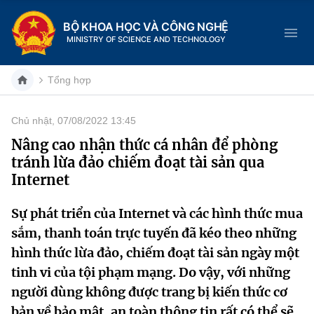
BỘ KHOA HỌC VÀ CÔNG NGHỆ
MINISTRY OF SCIENCE AND TECHNOLOGY
Tổng hợp
Chủ nhật, 07/08/2022 13:45
Danh mục
Nâng cao nhận thức cá nhân để phòng
tránh lừa đảo chiếm đoạt tài sản qua
Trang chủ
Internet
Giới thiệu
Sự phát triển của Internet và các hình thức mua
sắm, thanh toán trực tuyến đã kéo theo những
Chức năng nhiệm vụ
Tin tức sự kiện
hình thức lừa đảo, chiếm đoạt tài sản ngày một
Dịch vụ công
Cơ cấu tổ chức
Khoa học và Công nghệ
tinh vi của tội phạm mạng. Do vậy, với những
người dùng không được trang bị kiến thức cơ
Hệ thống văn bản
Lịch sử phát triển
Đổi mới sáng tạo
bản về bảo mật, an toàn thông tin rất có thể sẽ