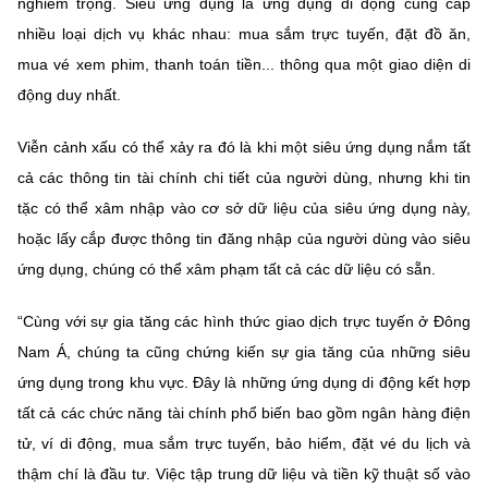
nghiêm trọng. Siêu ứng dụng là ứng dụng di động cung cấp
(Ghi rõ nguồn "https://mst.gov.vn" khi phát hành lại thông tin từ
website này)
nhiều loại dịch vụ khác nhau: mua sắm trực tuyến, đặt đồ ăn,
mua vé xem phim, thanh toán tiền... thông qua một giao diện di
động duy nhất.
Viễn cảnh xấu có thể xảy ra đó là khi một siêu ứng dụng nắm tất
cả các thông tin tài chính chi tiết của người dùng, nhưng khi tin
tặc có thể xâm nhập vào cơ sở dữ liệu của siêu ứng dụng này,
hoặc lấy cắp được thông tin đăng nhập của người dùng vào siêu
ứng dụng, chúng có thể xâm phạm tất cả các dữ liệu có sẵn.
“Cùng với sự gia tăng các hình thức giao dịch trực tuyến ở Đông
Nam Á, chúng ta cũng chứng kiến sự gia tăng của những siêu
ứng dụng trong khu vực. Đây là những ứng dụng di động kết hợp
tất cả các chức năng tài chính phổ biến bao gồm ngân hàng điện
tử, ví di động, mua sắm trực tuyến, bảo hiểm, đặt vé du lịch và
thậm chí là đầu tư. Việc tập trung dữ liệu và tiền kỹ thuật số vào