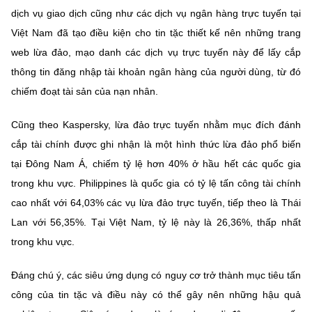
Chọn ngôn ngữ
dịch vụ giao dịch cũng như các dịch vụ ngân hàng trực tuyến tại
Việt Nam đã tạo điều kiện cho tin tặc thiết kế nên những trang
Vietnamese
English
web lừa đảo, mạo danh các dịch vụ trực tuyến này để lấy cắp
thông tin đăng nhập tài khoản ngân hàng của người dùng, từ đó
chiếm đoạt tài sản của nạn nhân.
BỘ KHOA HỌC VÀ CÔNG NGHỆ
MINISTRY OF SCIENCE AND TECHNOLOGY
Cũng theo Kaspersky, lừa đảo trực tuyến nhằm mục đích đánh
cắp tài chính được ghi nhận là một hình thức lừa đảo phổ biến
Điều khoản sử dụng
Theo dõi MST:
Góp ý
tại Đông Nam Á, chiếm tỷ lệ hơn 40% ở hầu hết các quốc gia
trong khu vực. Philippines là quốc gia có tỷ lệ tấn công tài chính
Cơ quan chủ quản: Bộ Khoa học và Công nghệ (MST)
cao nhất với 64,03% các vụ lừa đảo trực tuyến, tiếp theo là Thái
Chịu trách nhiệm nội dung: Nguyễn Thị Hải Hằng
Lan với 56,35%. Tại Việt Nam, tỷ lệ này là 26,36%, thấp nhất
Giám đốc Trung tâm Truyền thông Khoa học và Công nghệ.
Liên hệ
trong khu vực.
Địa chỉ: Ban Biên tập Cổng TTĐT - 18 Nguyễn Du, TP. Hà Nội
Điện thoại: 024 3936 9506
Đáng chú ý, các siêu ứng dụng có nguy cơ trở thành mục tiêu tấn
Email:
stc@mst.gov.vn
công của tin tặc và điều này có thể gây nên những hậu quả
©2026 Bản quyền thuộc Bộ Khoa Học và Công Nghệ