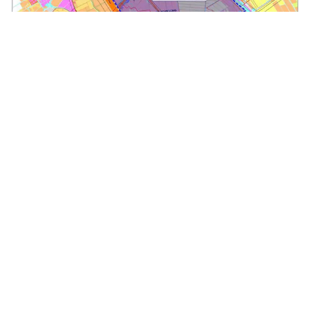
Khu Công nghệ cao Hưng Yên tập trung phát triển công
nghệ chiến lược
Ngày 06/8/2026 Phó Thủ tướng Chính phủ Hồ Quốc Dũng vừa ký
Quyết định số 1499/QĐ-TTg của Thủ tướng Chính phủ về việc
thành lập Khu Công nghệ cao tỉnh Hưng Yên. Khu công nghệ...