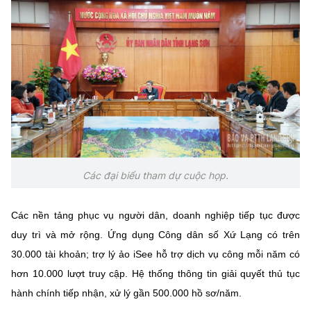
Chọn ngôn ngữ
Vietnamese
English
BỘ KHOA HỌC VÀ CÔNG NGHỆ
MINISTRY OF SCIENCE AND TECHNOLOGY
Điều khoản sử dụng
Theo dõi MST:
Góp ý
Các đại biểu tham dự cuộc họp.
Cơ quan chủ quản: Bộ Khoa học và Công nghệ (MST)
Chịu trách nhiệm nội dung: Nguyễn Thị Hải Hằng
Các nền tảng phục vụ người dân, doanh nghiệp tiếp tục được
Giám đốc Trung tâm Truyền thông Khoa học và Công nghệ.
duy trì và mở rộng. Ứng dụng Công dân số Xứ Lạng có trên
Liên hệ
Địa chỉ: Ban Biên tập Cổng TTĐT - 18 Nguyễn Du, TP. Hà Nội
30.000 tài khoản; trợ lý ảo iSee hỗ trợ dịch vụ công mỗi năm có
Điện thoại: 024 3936 9506
hơn 10.000 lượt truy cập. Hệ thống thông tin giải quyết thủ tục
Email:
stc@mst.gov.vn
hành chính tiếp nhận, xử lý gần 500.000 hồ sơ/năm.
©2026 Bản quyền thuộc Bộ Khoa Học và Công Nghệ