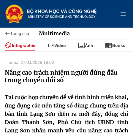
BỘ KHOA HỌC VÀ CÔNG NGHỆ
MINISTRY OF SCIENCE AND TECHNOLOGY
Multimedia
Trang chủ
Infographic
Video
Ảnh
Books
Danh mục
Thứ ba, 27/01/2026 19:00
Trang chủ
Nâng cao trách nhiệm người đứng đầu
trong chuyển đổi số
Giới thiệu
Tại cuộc họp chuyên đề về tình hình triển khai,
Chức năng nhiệm vụ
Tin tức sự kiện
ứng dụng các nền tảng số dùng chung trên địa
Dịch vụ công
Cơ cấu tổ chức
Khoa học và Công nghệ
bàn tỉnh Lạng Sơn diễn ra mới đây, đồng chí
Đoàn Thanh Sơn, Phó Chủ tịch UBND tỉnh
Hệ thống văn bản
Lịch sử phát triển
Đổi mới sáng tạo
Lạng Sơn nhấn mạnh yêu cầu nâng cao trách