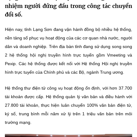
nhiệm người đứng đầu trong công tác chuyển
MST IOFFICE
Văn bản QPPL
Sở Khoa học và Công nghệ
Chuyển đổi số
đổi số.
THỐNG KÊ
Văn bản chỉ đạo điều hành
Bưu chính, Viễn thông
Hiện nay, tỉnh Lạng Sơn đang vận hành đồng bộ nhiều hệ thống,
Multimedia
Khoa học và Công nghệ
Lấy ý kiến người dân về dự thảo VBQPPL
nền tảng số phục vụ hoạt động của các cơ quan nhà nước, người
Sở hữu trí tuệ
dân và doanh nghiệp. Trên địa bàn tỉnh đang sử dụng song song
THƯ ĐIỆN TỬ
Đổi mới sáng tạo
Tiêu chuẩn, đo lường, chất lượng
2 hệ thống hội nghị truyền hình trực tuyến gồm Vmeeting và
Khác
Pexip. Các hệ thống được kết nối với Hệ thống Hội nghị truyền
Chuyển đổi số
Năng lượng nguyên tử
hình trực tuyến của Chính phủ và các Bộ, ngành Trung ương.
Videos
Bưu chính, Viễn thông
Tin tổng hợp
Infographic
Hệ thống thư điện tử công vụ hoạt động ổn định, với hơn 37.700
Sở hữu trí tuệ
tài khoản được cấp. Hệ thống quản lý văn bản và điều hành với
Tin địa phương
Ảnh
27.800 tài khoản, thực hiện luân chuyển 100% văn bản điện tử,
Tiêu chuẩn, đo lường, chất lượng
Voice
ký số, trung bình mỗi năm xử lý trên 1 triệu văn bản trên môi
trường mạng.
Năng lượng nguyên tử
Nhiệm vụ trọng tâm