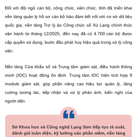
(Ghi rõ nguồn "https://mst.gov.vn" khi phát hành lại thông tin từ
website này)
Đối với đội ngũ cán bộ, công chức, viên chức, tỉnh đã triển khai
nền tảng quản lý hồ sơ cán bộ bảo đảm kết nối với cơ sở dữ liệu
quốc gia; nền tảng Trợ lý ảo Công chức số Xứ Lạng chính thức
vận hành từ tháng 12/2025, đến nay đã có 4.700 cán bộ được
cấp quyền sử dụng, bước đầu phát huy hiệu quả trong xử lý công
việc.
Nền tảng Cửa khẩu số và Trung tâm giám sát, điều hành thông
minh (IOC) hoạt động ổn định. Trung tâm IOC hiện tích hợp 9
module giám sát, góp phần nâng cao hiệu lực quản lý, tăng
cường tương tác, tiếp nhận và xử lý phản ánh, kiến nghị của
người dân.
Sở Khoa học và Công nghệ Lạng Sơn tiếp tục rà soát,
đánh giá toàn diện, kỹ lưỡng các phần mềm, nền tảng