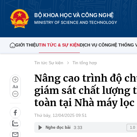
BỘ KHOA HỌC VÀ CÔNG NGHỆ
MINISTRY OF SCIENCE AND TECHNOLOGY
GIỚI THIỆU
TIN TỨC & SỰ KIỆN
DỊCH VỤ CÔNG
HỆ THỐNG 
Tin tức Sự kiện
Tin tổng hợp
Nâng cao trình độ c
Aa
giám sát chất lượng 
toàn tại Nhà máy lọc
Thứ bảy, 12/04/2025 09:51
3:33
Nghe đọc bài