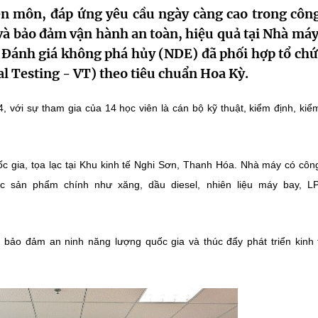
ên môn, đáp ứng yêu cầu ngày càng cao trong công
ị và bảo đảm vận hành an toàn, hiệu quả tại Nhà má
Đánh giá không phá hủy (NDE) đã phối hợp tổ chứ
al Testing - VT) theo tiêu chuẩn Hoa Kỳ.
4, với sự tham gia của 14 học viên là cán bộ kỹ thuật, kiểm định, kiể
 gia, tọa lạc tại Khu kinh tế Nghi Sơn, Thanh Hóa. Nhà máy có côn
ác sản phẩm chính như xăng, dầu diesel, nhiên liệu máy bay, L
bảo đảm an ninh năng lượng quốc gia và thúc đẩy phát triển kinh 