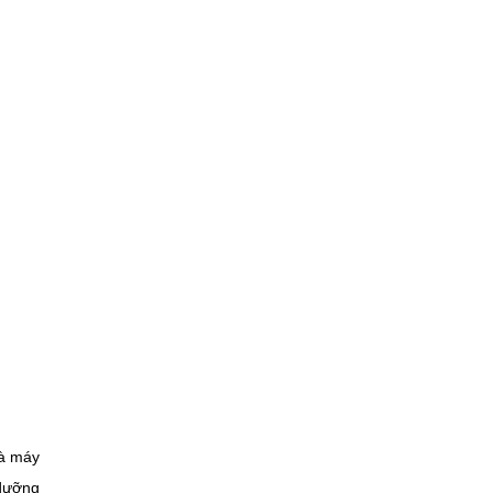
hà máy
 dưỡng