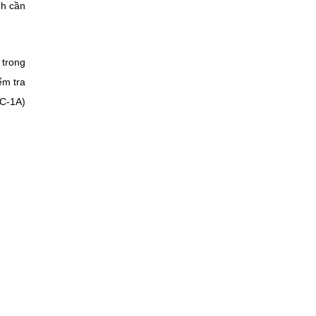
nh cần
 trong
ểm tra
TC-1A)