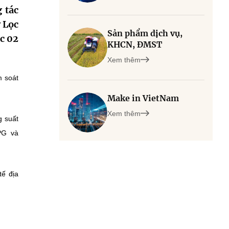
 tác
y Lọc
Sản phẩm dịch vụ,
c 02
KHCN, ĐMST
Xem thêm
m soát
Make in VietNam
Xem thêm
g suất
PG và
tế địa