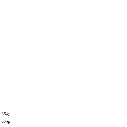
 "
Xây
a công