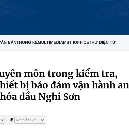
VĂN BẢN
THỐNG KÊ
MULTIMEDIA
MST IOFFICE
THƯ ĐIỆN TỬ
huyên môn trong kiểm tra,
thiết bị bảo đảm vận hành a
 hóa dầu Nghi Sơn