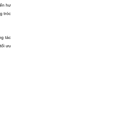
đến hư
g tróc
ng tác
tối ưu