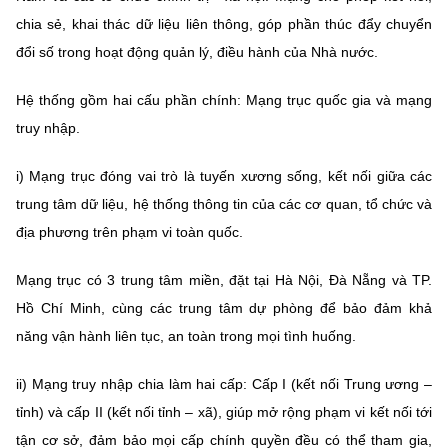
(Ghi rõ nguồn "https://mst.gov.vn" khi phát hành lại thông tin từ
chia sẻ, khai thác dữ liệu liên thông, góp phần thúc đẩy chuyển
website này)
đổi số trong hoạt động quản lý, điều hành của Nhà nước.
Hệ thống gồm hai cấu phần chính: Mạng trục quốc gia và mạng
truy nhập.
i) Mạng trục đóng vai trò là tuyến xương sống, kết nối giữa các
trung tâm dữ liệu, hệ thống thông tin của các cơ quan, tổ chức và
địa phương trên phạm vi toàn quốc.
Mạng trục có 3 trung tâm miền, đặt tại Hà Nội, Đà Nẵng và TP.
Hồ Chí Minh, cùng các trung tâm dự phòng để bảo đảm khả
năng vận hành liên tục, an toàn trong mọi tình huống.
ii) Mạng truy nhập chia làm hai cấp: Cấp I (kết nối Trung ương –
tỉnh) và cấp II (kết nối tỉnh – xã), giúp mở rộng phạm vi kết nối tới
tận cơ sở, đảm bảo mọi cấp chính quyền đều có thể tham gia,