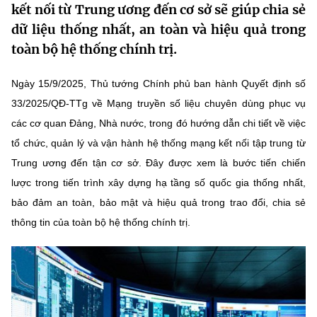
kết nối từ Trung ương đến cơ sở sẽ giúp chia sẻ
MST IOFFICE
Văn bản QPPL
Sở Khoa học và Công nghệ
Chuyển đổi số
dữ liệu thống nhất, an toàn và hiệu quả trong
toàn bộ hệ thống chính trị.
THỐNG KÊ
Văn bản chỉ đạo điều hành
Bưu chính, Viễn thông
Multimedia
Khoa học và Công nghệ
Ngày 15/9/2025, Thủ tướng Chính phủ ban hành Quyết định số
Lấy ý kiến người dân về dự thảo VBQPPL
Sở hữu trí tuệ
33/2025/QĐ-TTg về Mạng truyền số liệu chuyên dùng phục vụ
THƯ ĐIỆN TỬ
Đổi mới sáng tạo
các cơ quan Đảng, Nhà nước, trong đó hướng dẫn chi tiết về việc
Tiêu chuẩn, đo lường, chất lượng
Khác
tổ chức, quản lý và vận hành hệ thống mạng kết nối tập trung từ
Chuyển đổi số
Năng lượng nguyên tử
Trung ương đến tận cơ sở. Đây được xem là bước tiến chiến
Videos
lược trong tiến trình xây dựng hạ tầng số quốc gia thống nhất,
Bưu chính, Viễn thông
Tin tổng hợp
Infographic
bảo đảm an toàn, bảo mật và hiệu quả trong trao đổi, chia sẻ
Sở hữu trí tuệ
thông tin của toàn bộ hệ thống chính trị.
Tin địa phương
Ảnh
Tiêu chuẩn, đo lường, chất lượng
Voice
Năng lượng nguyên tử
Nhiệm vụ trọng tâm