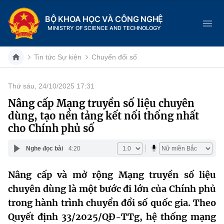
BỘ KHOA HỌC VÀ CÔNG NGHỆ
MINISTRY OF SCIENCE AND TECHNOLOGY
Tin tức Sự kiện
Chuyển đổi số
Thứ sáu, 24/10/2025 17:31
Danh mục
Nâng cấp Mạng truyền số liệu chuyên
dùng, tạo nền tảng kết nối thống nhất
Trang chủ
cho Chính phủ số
Giới thiệu
Nghe đọc bài
4:20
Chức năng nhiệm vụ
Tin tức sự kiện
Nâng cấp và mở rộng Mạng truyền số liệu
chuyên dùng là một bước đi lớn của Chính phủ
Dịch vụ công
Cơ cấu tổ chức
Khoa học và Công nghệ
trong hành trình chuyển đổi số quốc gia. Theo
Hệ thống văn bản
Lịch sử phát triển
Đổi mới sáng tạo
Quyết định 33/2025/QĐ-TTg, hệ thống mạng