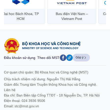
Đại học Bách Khoa, TP
Bưu điện Việt Nam –
Công
HCM
Vietnam Post
BỘ KHOA HỌC VÀ CÔNG NGHỆ
MINISTRY OF SCIENCE AND TECHNOLOGY
Điều khoản sử dụng
Theo dõi MST:
Góp ý
Cơ quan chủ quản: Bộ Khoa học và Công nghệ (MST)
Chịu trách nhiệm nội dung: Nguyễn Thị Hải Hằng
Giám đốc Trung tâm Truyền thông Khoa học và Công nghệ.
Liên hệ
Địa chỉ: Ban Biên tập Cổng TTĐT - 18 Nguyễn Du, TP. Hà Nội
Điện thoại: 024 3936 9506
Email:
stc@mst.gov.vn