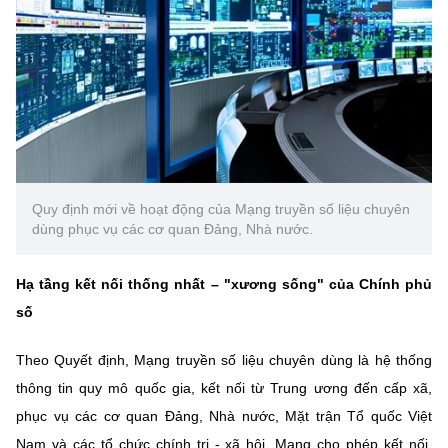
Chọn ngôn ngữ
Vietnamese
English
BỘ KHOA HỌC VÀ CÔNG NGHỆ
MINISTRY OF SCIENCE AND TECHNOLOGY
Quy định mới về hoạt động của Mạng truyền số liệu chuyên
Điều khoản sử dụng
Theo dõi MST:
Góp ý
dùng phục vụ các cơ quan Đảng, Nhà nước.
Cơ quan chủ quản: Bộ Khoa học và Công nghệ (MST)
Hạ tầng kết nối thống nhất – "xương sống" của Chính phủ
Chịu trách nhiệm nội dung: Nguyễn Thị Hải Hằng
số
Giám đốc Trung tâm Truyền thông Khoa học và Công nghệ.
Liên hệ
Theo Quyết định, Mạng truyền số liệu chuyên dùng là hệ thống
Địa chỉ: Ban Biên tập Cổng TTĐT - 18 Nguyễn Du, TP. Hà Nội
Điện thoại: 024 3936 9506
thông tin quy mô quốc gia, kết nối từ Trung ương đến cấp xã,
Email:
stc@mst.gov.vn
phục vụ các cơ quan Đảng, Nhà nước, Mặt trận Tổ quốc Việt
©2026 Bản quyền thuộc Bộ Khoa Học và Công Nghệ
Nam và các tổ chức chính trị - xã hội. Mạng cho phép kết nối,