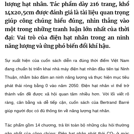
lượng hạt nhân. Tác phẩm dày 216 trang, khổ
MST IOFFICE
Văn bản QPPL
Sở Khoa học và Công nghệ
Chuyển đổi số
14x20,5cm được đánh giá là tài liệu quan trọng
giúp công chúng hiểu đúng, nhìn thẳng vào
THỐNG KÊ
Văn bản chỉ đạo điều hành
Bưu chính, Viễn thông
một trong những tranh luận lớn nhất của thời
Multimedia
Khoa học và Công nghệ
Lấy ý kiến người dân về dự thảo VBQPPL
đại: Vai trò của điện hạt nhân trong an ninh
Sở hữu trí tuệ
năng lượng và ứng phó biến đổi khí hậu.
THƯ ĐIỆN TỬ
Đổi mới sáng tạo
Tiêu chuẩn, đo lường, chất lượng
Khác
Sự xuất hiện của cuốn sách diễn ra đúng thời điểm Việt Nam
Chuyển đổi số
Năng lượng nguyên tử
đang chuẩn bị triển khai nhà máy điện hạt nhân đầu tiên tại Ninh
Videos
Thuận, nhằm bảo đảm an ninh năng lượng và thực hiện mục tiêu
Bưu chính, Viễn thông
Tin tổng hợp
Infographic
phát thải ròng bằng 0 vào năm 2050. Điện hạt nhân vì thế trở
Sở hữu trí tuệ
thành vấn đề được xã hội quan tâm nhiều hơn. Với lối viết rõ
Tin địa phương
Ảnh
ràng, cân bằng và dễ tiếp cận, cuốn sách của Bertrand Barré
Tiêu chuẩn, đo lường, chất lượng
Voice
giúp người đọc có đủ thông tin về năng lượng hạt nhân.
Năng lượng nguyên tử
Nhiệm vụ trọng tâm
Tác phẩm gồm 14 chương, trả lời toàn bộ những câu hỏi thường
gặp nhất của công chúng: Điện hạt nhân phát thải CO₂ ở mức