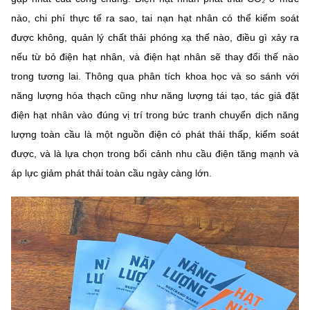
Chọn ngôn ngữ
nào, chi phí thực tế ra sao, tai nạn hạt nhân có thể kiểm soát
Vietnamese
English
được không, quản lý chất thải phóng xạ thế nào, điều gì xảy ra
nếu từ bỏ điện hạt nhân, và điện hạt nhân sẽ thay đổi thế nào
trong tương lai. Thông qua phân tích khoa học và so sánh với
năng lượng hóa thạch cũng như năng lượng tái tạo, tác giả đặt
BỘ KHOA HỌC VÀ CÔNG NGHỆ
điện hạt nhân vào đúng vị trí trong bức tranh chuyển dịch năng
MINISTRY OF SCIENCE AND TECHNOLOGY
lượng toàn cầu là một nguồn điện có phát thải thấp, kiểm soát
Điều khoản sử dụng
Theo dõi MST:
Góp ý
được, và là lựa chọn trong bối cảnh nhu cầu điện tăng mạnh và
áp lực giảm phát thải toàn cầu ngày càng lớn.
Cơ quan chủ quản: Bộ Khoa học và Công nghệ (MST)
Chịu trách nhiệm nội dung: Nguyễn Thị Hải Hằng
Giám đốc Trung tâm Truyền thông Khoa học và Công nghệ.
Liên hệ
Địa chỉ: Ban Biên tập Cổng TTĐT - 18 Nguyễn Du, TP. Hà Nội
Điện thoại: 024 3936 9506
Email:
stc@mst.gov.vn
©2026 Bản quyền thuộc Bộ Khoa Học và Công Nghệ