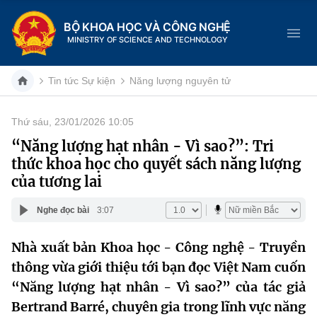
BỘ KHOA HỌC VÀ CÔNG NGHỆ
MINISTRY OF SCIENCE AND TECHNOLOGY
Tin tức Sự kiện
Năng lượng nguyên tử
Thứ sáu, 23/01/2026 10:05
Danh mục
“Năng lượng hạt nhân - Vì sao?”: Tri
thức khoa học cho quyết sách năng lượng
Trang chủ
của tương lai
Giới thiệu
Nghe đọc bài
3:07
Chức năng nhiệm vụ
Tin tức sự kiện
Nhà xuất bản Khoa học - Công nghệ - Truyền
thông vừa giới thiệu tới bạn đọc Việt Nam cuốn
Dịch vụ công
Cơ cấu tổ chức
Khoa học và Công nghệ
“Năng lượng hạt nhân - Vì sao?” của tác giả
Hệ thống văn bản
Lịch sử phát triển
Đổi mới sáng tạo
Bertrand Barré, chuyên gia trong lĩnh vực năng