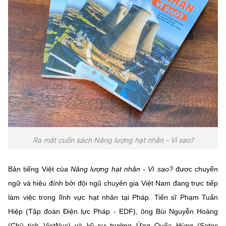
(Ghi rõ nguồn "https://mst.gov.vn" khi phát hành lại thông tin từ
website này)
Ra mắt cuốn sách Năng lượng hạt nhân - Vì sao?
Bản tiếng Việt của
Năng lượng hạt nhân - Vì sao?
được chuyển
ngữ và hiệu đính bởi đội ngũ chuyên gia Việt Nam đang trực tiếp
làm việc trong lĩnh vực hạt nhân tại Pháp. Tiến sĩ Phạm Tuấn
Hiệp (Tập đoàn Điện lực Pháp - EDF), ông Bùi Nguyễn Hoàng
(Chủ tịch VietNuc) và kỹ sư trưởng Ứng Quốc Hùng (Setec