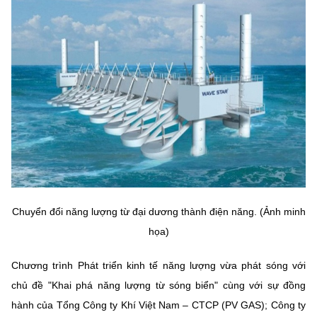
MST IOFFICE
Văn bản QPPL
Sở Khoa học và Công nghệ
Chuyển đổi số
THỐNG KÊ
Văn bản chỉ đạo điều hành
Bưu chính, Viễn thông
Multimedia
Khoa học và Công nghệ
Lấy ý kiến người dân về dự thảo VBQPPL
Sở hữu trí tuệ
THƯ ĐIỆN TỬ
Đổi mới sáng tạo
Tiêu chuẩn, đo lường, chất lượng
Khác
Chuyển đổi số
Năng lượng nguyên tử
Videos
Bưu chính, Viễn thông
Tin tổng hợp
Infographic
Chuyển đổi năng lượng từ đại dương thành điện năng. (Ảnh minh
Sở hữu trí tuệ
Tin địa phương
Ảnh
họa)
Tiêu chuẩn, đo lường, chất lượng
Voice
Chương trình Phát triển kinh tế năng lượng vừa phát sóng với
chủ đề "Khai phá năng lượng từ sóng biển" cùng với sự đồng
Năng lượng nguyên tử
Nhiệm vụ trọng tâm
hành của Tổng Công ty Khí Việt Nam – CTCP (PV GAS); Công ty