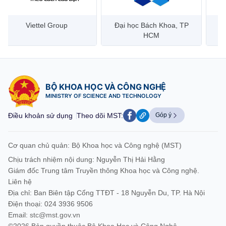
Đại học Bách Khoa, TP
Bưu điện Việt Nam –
Công
HCM
Vietnam Post
BỘ KHOA HỌC VÀ CÔNG NGHỆ
MINISTRY OF SCIENCE AND TECHNOLOGY
Điều khoản sử dụng
Theo dõi MST:
Góp ý
Cơ quan chủ quản: Bộ Khoa học và Công nghệ (MST)
Chịu trách nhiệm nội dung: Nguyễn Thị Hải Hằng
Giám đốc Trung tâm Truyền thông Khoa học và Công nghệ.
Liên hệ
Địa chỉ: Ban Biên tập Cổng TTĐT - 18 Nguyễn Du, TP. Hà Nội
Điện thoại: 024 3936 9506
Email:
stc@mst.gov.vn