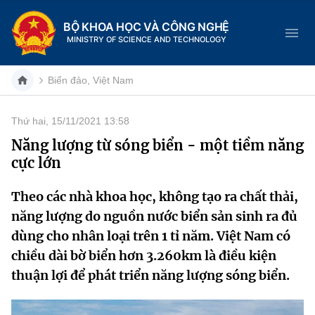
BỘ KHOA HỌC VÀ CÔNG NGHỆ
MINISTRY OF SCIENCE AND TECHNOLOGY
Biển đảo, Việt Nam
Thứ hai, 15/11/2021 13:58
Danh mục
Năng lượng từ sóng biển - một tiềm năng
cực lớn
Trang chủ
Theo các nhà khoa học, không tạo ra chất thải,
Giới thiệu
năng lượng do nguồn nước biển sản sinh ra đủ
Chức năng nhiệm vụ
Tin tức sự kiện
dùng cho nhân loại trên 1 tỉ năm. Việt Nam có
chiều dài bờ biển hơn 3.260km là điều kiện
Dịch vụ công
Cơ cấu tổ chức
Khoa học và Công nghệ
thuận lợi để phát triển năng lượng sóng biển.
Hệ thống văn bản
Lịch sử phát triển
Đổi mới sáng tạo