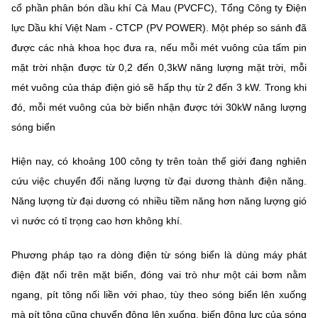
Chọn ngôn ngữ
cổ phần phân bón dầu khí Cà Mau (PVCFC), Tổng Công ty Điện
lực Dầu khí Việt Nam - CTCP (PV POWER). Một phép so sánh đã
Vietnamese
English
được các nhà khoa học đưa ra, nếu mỗi mét vuông của tấm pin
mặt trời nhận được từ 0,2 đến 0,3kW năng lượng mặt trời, mỗi
mét vuông của tháp điện gió sẽ hấp thụ từ 2 đến 3 kW. Trong khi
đó, mỗi mét vuông của bờ biển nhận được tới 30kW năng lượng
BỘ KHOA HỌC VÀ CÔNG NGHỆ
MINISTRY OF SCIENCE AND TECHNOLOGY
sóng biển
Điều khoản sử dụng
Theo dõi MST:
Góp ý
Hiện nay, có khoảng 100 công ty trên toàn thế giới đang nghiên
cứu việc chuyển đổi năng lượng từ đại dương thành điện năng.
Cơ quan chủ quản: Bộ Khoa học và Công nghệ (MST)
Năng lượng từ đại dương có nhiều tiềm năng hơn năng lượng gió
Chịu trách nhiệm nội dung: Nguyễn Thị Hải Hằng
vì nước có tỉ trọng cao hơn không khí.
Giám đốc Trung tâm Truyền thông Khoa học và Công nghệ.
Liên hệ
Phương pháp tạo ra dòng điện từ sóng biển là dùng máy phát
Địa chỉ: Ban Biên tập Cổng TTĐT - 18 Nguyễn Du, TP. Hà Nội
Điện thoại: 024 3936 9506
điện đặt nổi trên mặt biển, đóng vai trò như một cái bơm nằm
Email:
stc@mst.gov.vn
ngang, pít tông nối liền với phao, tùy theo sóng biển lên xuống
©2026 Bản quyền thuộc Bộ Khoa Học và Công Nghệ
mà pít tông cũng chuyển động lên xuống, biến động lực của sóng