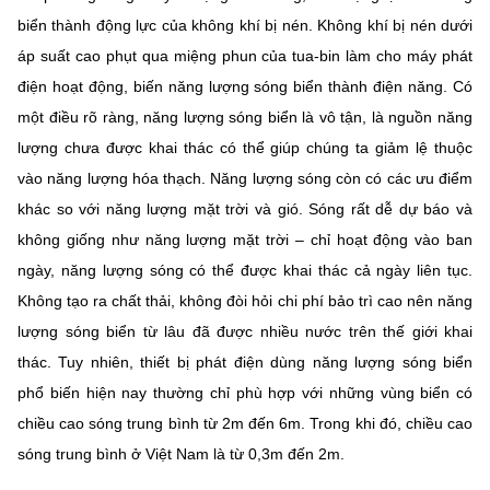
(Ghi rõ nguồn "https://mst.gov.vn" khi phát hành lại thông tin từ
biển thành động lực của không khí bị nén. Không khí bị nén dưới
website này)
áp suất cao phụt qua miệng phun của tua-bin làm cho máy phát
điện hoạt động, biến năng lượng sóng biển thành điện năng. Có
một điều rõ ràng, năng lượng sóng biển là vô tận, là nguồn năng
lượng chưa được khai thác có thể giúp chúng ta giảm lệ thuộc
vào năng lượng hóa thạch. Năng lượng sóng còn có các ưu điểm
khác so với năng lượng mặt trời và gió. Sóng rất dễ dự báo và
không giống như năng lượng mặt trời – chỉ hoạt động vào ban
ngày, năng lượng sóng có thể được khai thác cả ngày liên tục.
Không tạo ra chất thải, không đòi hỏi chi phí bảo trì cao nên năng
lượng sóng biển từ lâu đã được nhiều nước trên thế giới khai
thác. Tuy nhiên, thiết bị phát điện dùng năng lượng sóng biển
phổ biến hiện nay thường chỉ phù hợp với những vùng biển có
chiều cao sóng trung bình từ 2m đến 6m. Trong khi đó, chiều cao
sóng trung bình ở Việt Nam là từ 0,3m đến 2m.