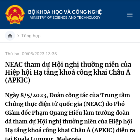
BỘ KHOA HỌC VÀ CÔNG NGHỆ
MINISTRY OF SCIENCE AND TECHNOLOGY
Tổng hợp
Thứ ba, 09/05/2023 13:35
Danh mục
NEAC tham dự Hội nghị thường niên của
Hiệp hội Hạ tầng khoá công khai Châu Á
Trang chủ
(APKIC)
Giới thiệu
Ngày 8/5/2023, Đoàn công tác của Trung tâm
Chứng thực điện tử quốc gia (NEAC) do Phó
Chức năng nhiệm vụ
Tin tức sự kiện
Giám đốc Phạm Quang Hiếu làm trưởng đoàn
Dịch vụ công
Cơ cấu tổ chức
Khoa học và Công nghệ
đã tham dự Hội nghị thường niên của Hiệp hội
Hạ tầng khoá công khai Châu Á (APKIC) diễn ra
Hệ thống văn bản
Lịch sử phát triển
Đổi mới sáng tạo
tại Kuala Lumpur, Malaysia.