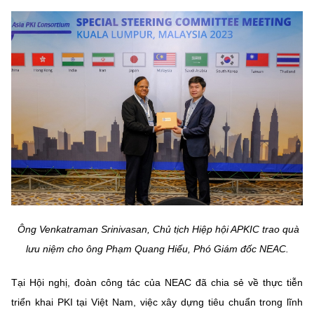
(Ghi rõ nguồn "https://mst.gov.vn" khi phát hành lại thông tin từ
website này)
Ông Venkatraman Srinivasan, Chủ tịch Hiệp hội APKIC trao quà
lưu niệm cho ông Phạm Quang Hiếu, Phó Giám đốc NEAC.
Tại Hội nghị, đoàn công tác của NEAC đã chia sẻ về thực tiễn
triển khai PKI tại Việt Nam, việc xây dựng tiêu chuẩn trong lĩnh