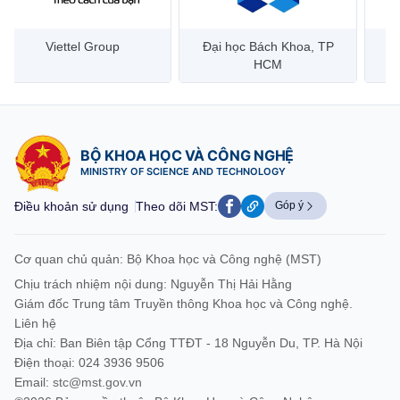
Đại học Bách Khoa, TP
Bưu điện Việt Nam –
Công
HCM
Vietnam Post
BỘ KHOA HỌC VÀ CÔNG NGHỆ
MINISTRY OF SCIENCE AND TECHNOLOGY
Điều khoản sử dụng
Theo dõi MST:
Góp ý
Cơ quan chủ quản: Bộ Khoa học và Công nghệ (MST)
Chịu trách nhiệm nội dung: Nguyễn Thị Hải Hằng
Giám đốc Trung tâm Truyền thông Khoa học và Công nghệ.
Liên hệ
Địa chỉ: Ban Biên tập Cổng TTĐT - 18 Nguyễn Du, TP. Hà Nội
Điện thoại: 024 3936 9506
Email:
stc@mst.gov.vn