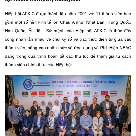
MST IOFFICE
Văn bản QPPL
Sở Khoa học và Công nghệ
Chuyển đổi số
Hiệp hội APKIC được thành lập năm 2001 với 11 thành viên bao
THỐNG KÊ
Văn bản chỉ đạo điều hành
gồm một số nền kinh tế lớn Châu Á như: Nhật Bản, Trung Quốc,
Bưu chính, Viễn thông
Hàn Quốc, Ấn độ... Sứ mệnh của Hiệp hội APKIC là thúc đẩy
Multimedia
Khoa học và Công nghệ
Lấy ý kiến người dân về dự thảo VBQPPL
Sở hữu trí tuệ
công nhận lẫn nhau về chữ ký số và xác thực điện tử giữa các
THƯ ĐIỆN TỬ
thành viên, nâng cao nhận thức và ứng dụng về PKI. Hiện NEAC
Đổi mới sáng tạo
Tiêu chuẩn, đo lường, chất lượng
đang trong quá trình hoàn tất các thủ tục để tham gia tư cách
Khác
thành viên chính thức của Hiệp hội.
Chuyển đổi số
Năng lượng nguyên tử
Videos
Bưu chính, Viễn thông
Tin tổng hợp
Infographic
Sở hữu trí tuệ
Tin địa phương
Ảnh
Tiêu chuẩn, đo lường, chất lượng
Voice
Năng lượng nguyên tử
Nhiệm vụ trọng tâm