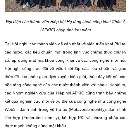
Chọn ngôn ngữ
Vietnamese
English
Đại diện các thành viên Hiệp hội Hạ tầng khoá công khai Châu Á
(APKIC) chụp ảnh lưu niệm
Tại Hội nghị, các thành viên đã cập nhật về việc triển khai PKI tại
BỘ KHOA HỌC VÀ CÔNG NGHỆ
MINISTRY OF SCIENCE AND TECHNOLOGY
các nước, các tiêu chuẩn mới trong lĩnh vực chứng thực chữ ký
số, áp dụng mật mã khóa công khai và các công nghệ mới nổi.
Điều khoản sử dụng
Theo dõi MST:
Góp ý
Hội nghị cũng trao đổi về việc thiết lập các tiêu chuẩn và giao
thức để cho phép giao dịch xuyên biên giới, thúc đẩy kết nối các
Cơ quan chủ quản: Bộ Khoa học và Công nghệ (MST)
nền tảng công nghệ của các nước thành viên với nhau. Ngoài ra,
Chịu trách nhiệm nội dung: Nguyễn Thị Hải Hằng
các Nhóm nghiên cứu của Hiệp hội APKIC cũng trình bày những
Giám đốc Trung tâm Truyền thông Khoa học và Công nghệ.
Liên hệ
kết quả nghiên cứu mới về xu thế của công nghệ như công nghệ
Địa chỉ: Ban Biên tập Cổng TTĐT - 18 Nguyễn Du, TP. Hà Nội
Web3, danh tính trong vũ trụ ảo (Metaverse identity), danh tính
Điện thoại: 024 3936 9506
liên hợp (Federated identity), kết hợp PKI và phương pháp xác
Email:
stc@mst.gov.vn
thực mạnh không dùng mật khẩu…
©2026 Bản quyền thuộc Bộ Khoa Học và Công Nghệ