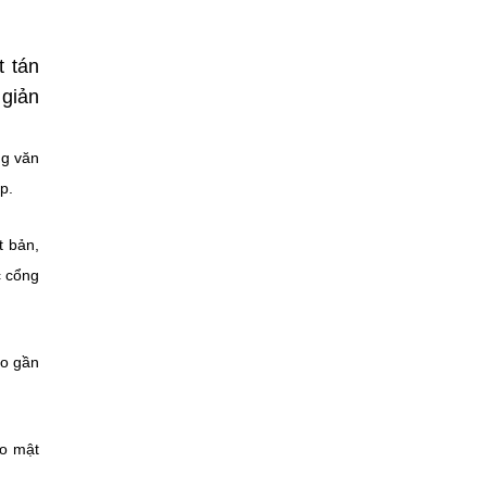
t tán
 giản
ng văn
p.
t bản,
c cổng
ảo gần
ảo mật