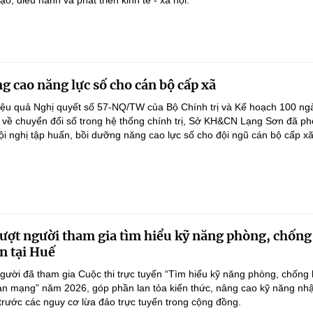
ạo, điều hành và phát triển kinh tế - xã hội.
g cao năng lực số cho cán bộ cấp xã
iệu quả Nghị quyết số 57-NQ/TW của Bộ Chính trị và Kế hoạch 100 ng
 về chuyển đổi số trong hệ thống chính trị, Sở KH&CN Lạng Sơn đã ph
ội nghị tập huấn, bồi dưỡng năng cao lực số cho đội ngũ cán bộ cấp xã.
ượt người tham gia tìm hiểu kỹ năng phòng, chống
n tại Huế
gười đã tham gia Cuộc thi trực tuyến “Tìm hiểu kỹ năng phòng, chống 
an mạng” năm 2026, góp phần lan tỏa kiến thức, nâng cao kỹ năng nh
 trước các nguy cơ lừa đảo trực tuyến trong cộng đồng.