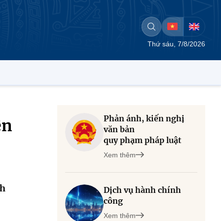
Thứ sáu, 7/8/2026
Phản ánh, kiến nghị
ện
văn bản
quy phạm pháp luật
Xem thêm
ch
Dịch vụ hành chính
công
Xem thêm