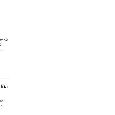
ày xử
ối
...
 lừa
lừa
ận