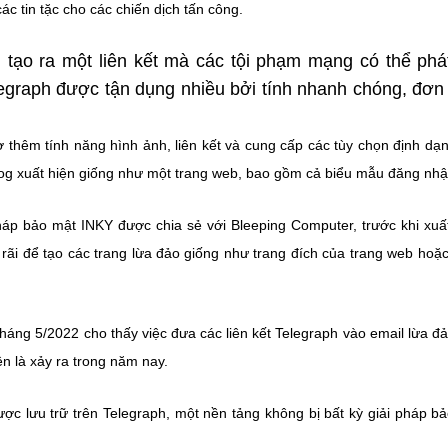
 tin tặc cho các chiến dịch tấn công.
 tạo ra một liên kết mà các tội phạm mạng có thể phá
legraph được tận dụng nhiều bởi tính nhanh chóng, đơn
ợ thêm tính năng hình ảnh, liên kết và cung cấp các tùy chọn định dạ
log xuất hiện giống như một trang web, bao gồm cả biểu mẫu đăng nhậ
áp bảo mật INKY được chia sẻ với Bleeping Computer, trước khi xuấ
rãi để tạo các trang lừa đảo giống như trang đích của trang web hoặ
háng 5/2022 cho thấy việc đưa các liên kết Telegraph vào email lừa đ
n là xảy ra trong năm nay.
được lưu trữ trên Telegraph, một nền tảng không bị bất kỳ giải pháp b