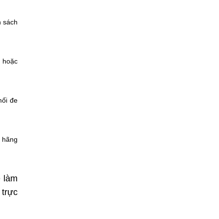
h sách
ử hoặc
mối đe
a hãng
ẽ làm
 trực