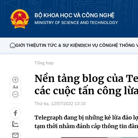
BỘ KHOA HỌC VÀ CÔNG NGHỆ
MINISTRY OF SCIENCE AND TECHNOLOGY
GIỚI THIỆU
TIN TỨC & SỰ KIỆN
DỊCH VỤ CÔNG
HỆ THỐNG 
Tổng hợp
Nền tảng blog của T
Aa
các cuộc tấn công lừ
Thứ ba, 12/07/2022 13:10
Telegraph đang bị những kẻ lừa đảo lợi
tạm thời nhằm đánh cắp thông tin đăn