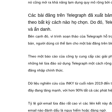
nó cũng mở ra khả năng lạm dụng quy mô rộng bởi các
Các bài đăng trên Telegraph đã xuất bản
theo bất kỳ cách nào họ chọn. Do đó, Te
và ẩn danh.
Bên cạnh đó, vì trình soạn thảo của Telegraph hỗ tr
bản, người dùng có thể làm cho một bài đăng trên b
Theo một báo cáo của công ty cung cấp các giải ph
những kẻ lừa đảo sử dụng Telegraph một cách rộng 
đăng nhập chính thức.
Dữ liệu nghiên cứu của INKY từ cuối năm 2019 đến t
đây đang tăng mạnh, với hơn 90% tất cả các phát hiệ
Tỷ lệ gửi email lừa đảo rất cao vì các liên kết này 
email nào đánh dấu là nguy hiểm hoặc đáng ngờ.