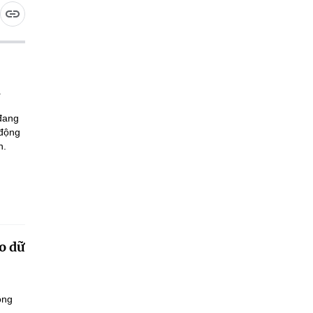
 đang
 động
n.
o dữ
ông