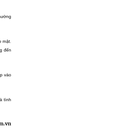
thường
o mật.
ng đến
ập vào
à tình
am.vn