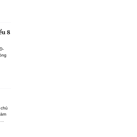
ểu 8
Đ-
hòng
 chủ
 làm
..