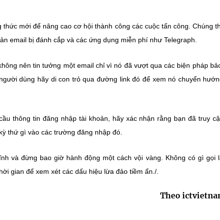
 thức mới để nâng cao cơ hội thành công các cuộc tấn công. Chúng 
oản email bị đánh cắp và các ứng dụng miễn phí như Telegraph.
hông nên tin tưởng một email chỉ vì nó đã vượt qua các biện pháp bả
, người dùng hãy di con trỏ qua đường link đó để xem nó chuyển hướ
cầu thông tin đăng nhập tài khoản, hãy xác nhận rằng bạn đã truy c
kỳ thứ gì vào các trường đăng nhập đó.
ĩnh và đừng bao giờ hành động một cách vội vàng. Không có gì gọi l
ời gian để xem xét các dấu hiệu lừa đảo tiềm ẩn./.
Theo ictvietn