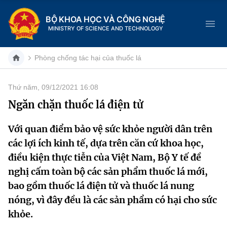
BỘ KHOA HỌC VÀ CÔNG NGHỆ
MINISTRY OF SCIENCE AND TECHNOLOGY
Phòng chống tác hại của thuốc lá
Thứ năm, 09/12/2021 16:08
Danh mục
Ngăn chặn thuốc lá điện tử
Trang chủ
Với quan điểm bảo vệ sức khỏe người dân trên
các lợi ích kinh tế, dựa trên căn cứ khoa học,
Giới thiệu
điều kiện thực tiễn của Việt Nam, Bộ Y tế đề
Chức năng nhiệm vụ
Tin tức sự kiện
nghị cấm toàn bộ các sản phẩm thuốc lá mới,
bao gồm thuốc lá điện tử và thuốc lá nung
Dịch vụ công
Cơ cấu tổ chức
Khoa học và Công nghệ
nóng, vì đây đều là các sản phẩm có hại cho sức
khỏe.
Hệ thống văn bản
Lịch sử phát triển
Đổi mới sáng tạo