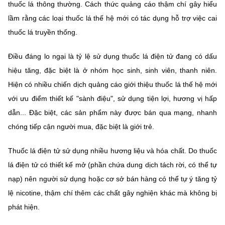
(Ghi rõ nguồn "https://mst.gov.vn" khi phát hành lại thông tin từ
thuốc lá thông thường. Cách thức quảng cáo thậm chí gây hiểu
website này)
lầm rằng các loại thuốc lá thế hệ mới có tác dụng hỗ trợ việc cai
thuốc lá truyền thống.
Điều đáng lo ngại là tỷ lệ sử dụng thuốc lá điện tử đang có dấu
hiệu tăng, đặc biệt là ở nhóm học sinh, sinh viên, thanh niên.
Hiện có nhiều chiến dịch quảng cáo giới thiệu thuốc lá thế hệ mới
với ưu điểm thiết kế "sành điệu", sử dụng tiện lợi, hương vị hấp
dẫn... Đặc biệt, các sản phẩm này được bán qua mạng, nhanh
chóng tiếp cận người mua, đặc biệt là giới trẻ.
Thuốc lá điện tử sử dụng nhiều hương liệu và hóa chất. Do thuốc
lá điện tử có thiết kế mở (phần chứa dung dịch tách rời, có thể tự
nạp) nên người sử dụng hoặc cơ sở bán hàng có thể tự ý tăng tỷ
lệ nicotine, thậm chí thêm các chất gây nghiện khác mà không bị
phát hiện.