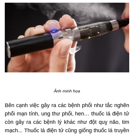
MST IOFFICE
Văn bản QPPL
Sở Khoa học và Công nghệ
Chuyển đổi số
THỐNG KÊ
Văn bản chỉ đạo điều hành
Bưu chính, Viễn thông
Multimedia
Khoa học và Công nghệ
Lấy ý kiến người dân về dự thảo VBQPPL
Sở hữu trí tuệ
THƯ ĐIỆN TỬ
Đổi mới sáng tạo
Tiêu chuẩn, đo lường, chất lượng
Khác
Chuyển đổi số
Năng lượng nguyên tử
Videos
Bưu chính, Viễn thông
Tin tổng hợp
Infographic
Ảnh minh họa
Sở hữu trí tuệ
Tin địa phương
Ảnh
Bên cạnh việc gây ra các bệnh phổi như tắc nghẽn
Tiêu chuẩn, đo lường, chất lượng
Voice
phổi mạn tính, ung thư phổi, hen… thuốc lá điện tử
còn gây ra các bệnh lý khác như đột quỵ não, tim
Năng lượng nguyên tử
Nhiệm vụ trọng tâm
mạch... Thuốc lá điện tử cũng giống thuốc lá truyền