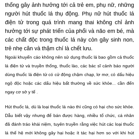
Chọn ngôn ngữ
thống gây ảnh hưởng tới cả trẻ em, phụ nữ, những
người hút thuốc lá thụ động. Phụ nữ hút thuốc lá
Vietnamese
English
điện tử trong quá trình mang thai không chỉ ảnh
hưởng tới sự phát triển của phổi và não em bé, mà
các chất độc trong thuốc lá này còn gây sinh non,
BỘ KHOA HỌC VÀ CÔNG NGHỆ
trẻ nhẹ cân và thậm chí là chết lưu.
MINISTRY OF SCIENCE AND TECHNOLOGY
Ngoài khuyến cáo không nên sử dụng thuốc lá bao gồm cả thuốc
Điều khoản sử dụng
Theo dõi MST:
Góp ý
lá điện tử và truyền thống, thuốc lào, các bác sĩ cảnh báo người
dùng thuốc lá điện tử có cử động chậm chạp, lơ mơ, có dấu hiệu
ngộ độc hoặc các dấu hiệu bất thường về sức khỏe... cần đến
Cơ quan chủ quản: Bộ Khoa học và Công nghệ (MST)
ngay cơ sở y tế .
Chịu trách nhiệm nội dung: Nguyễn Thị Hải Hằng
Giám đốc Trung tâm Truyền thông Khoa học và Công nghệ.
Liên hệ
Hút thuốc lá, dù là loại thuốc lá nào thì cũng có hại cho sức khỏe.
Địa chỉ: Ban Biên tập Cổng TTĐT - 18 Nguyễn Du, TP. Hà Nội
Dẫu biết vậy nhưng để bán được hàng, nhiều tổ chức, cá nhân
Điện thoại: 024 3936 9506
đã đánh tráo khái niệm, tuyên truyền rằng việc hút các loại thuốc
Email:
stc@mst.gov.vn
lá thế hệ mới không gây hại hoặc ít tác hại hơn so với khi hút
©2026 Bản quyền thuộc Bộ Khoa Học và Công Nghệ