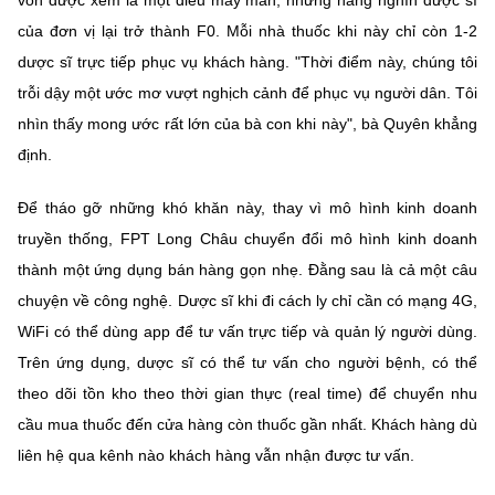
vốn được xem là một điều may mắn, nhưng hàng nghìn dược sĩ
của đơn vị lại trở thành F0. Mỗi nhà thuốc khi này chỉ còn 1-2
dược sĩ trực tiếp phục vụ khách hàng. "Thời điểm này, chúng tôi
trỗi dậy một ước mơ vượt nghịch cảnh để phục vụ người dân. Tôi
nhìn thấy mong ước rất lớn của bà con khi này", bà Quyên khẳng
định.
Để tháo gỡ những khó khăn này, thay vì mô hình kinh doanh
truyền thống, FPT Long Châu chuyển đổi mô hình kinh doanh
thành một ứng dụng bán hàng gọn nhẹ. Đằng sau là cả một câu
chuyện về công nghệ. Dược sĩ khi đi cách ly chỉ cần có mạng 4G,
WiFi có thể dùng app để tư vấn trực tiếp và quản lý người dùng.
Trên ứng dụng, dược sĩ có thể tư vấn cho người bệnh, có thể
theo dõi tồn kho theo thời gian thực (real time) để chuyển nhu
cầu mua thuốc đến cửa hàng còn thuốc gần nhất. Khách hàng dù
liên hệ qua kênh nào khách hàng vẫn nhận được tư vấn.