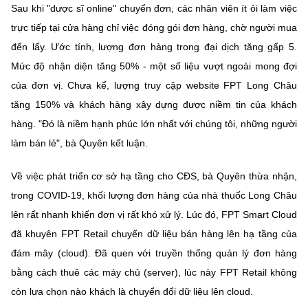
Sau khi "dược sĩ online" chuyển đơn, các nhân viên ít ỏi làm việc
trực tiếp tại cửa hàng chỉ việc đóng gói đơn hàng, chờ người mua
đến lấy. Ước tính, lượng đơn hàng trong đại dịch tăng gấp 5.
Mức độ nhận diện tăng 50% - một số liệu vượt ngoài mong đợi
của đơn vị. Chưa kể, lượng truy cập website FPT Long Châu
tăng 150% và khách hàng xây dựng được niềm tin của khách
hàng. "Đó là niềm hạnh phúc lớn nhất với chúng tôi, những người
làm bán lẻ", bà Quyên kết luận.
Về việc phát triển cơ sở hạ tầng cho CĐS, bà Quyên thừa nhận,
trong COVID-19, khối lượng đơn hàng của nhà thuốc Long Châu
lên rất nhanh khiến đơn vị rất khó xử lý. Lúc đó, FPT Smart Cloud
đã khuyên FPT Retail chuyển dữ liệu bán hàng lên hạ tầng của
đám mây (cloud). Đã quen với truyền thống quản lý đơn hàng
bằng cách thuê các máy chủ (server), lúc này FPT Retail không
còn lựa chọn nào khách là chuyển đổi dữ liệu lên cloud.