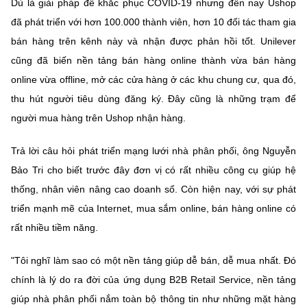
(Ghi rõ nguồn "https://mst.gov.vn" khi phát hành lại thông tin từ
Dù là giải pháp để khắc phục COVID-19 nhưng đến nay Ushop
website này)
đã phát triển với hơn 100.000 thành viên, hơn 10 đối tác tham gia
bán hàng trên kênh này và nhận được phản hồi tốt. Unilever
cũng đã biến nền tảng bán hàng online thành vừa bán hàng
online vừa offline, mở các cửa hàng ở các khu chung cư, qua đó,
thu hút người tiêu dùng đăng ký. Đây cũng là những trạm để
người mua hàng trên Ushop nhận hàng.
Trả lời câu hỏi phát triển mạng lưới nhà phân phối, ông Nguyễn
Bảo Tri cho biết trước đây đơn vị có rất nhiều công cụ giúp hệ
thống, nhân viên nâng cao doanh số. Còn hiện nay, với sự phát
triển mạnh mẽ của Internet, mua sắm online, bán hàng online có
rất nhiều tiềm năng.
"Tôi nghĩ làm sao có một nền tảng giúp dễ bán, dễ mua nhất. Đó
chính là lý do ra đời của ứng dụng B2B Retail Service, nền tảng
giúp nhà phân phối nắm toàn bộ thông tin như những mặt hàng