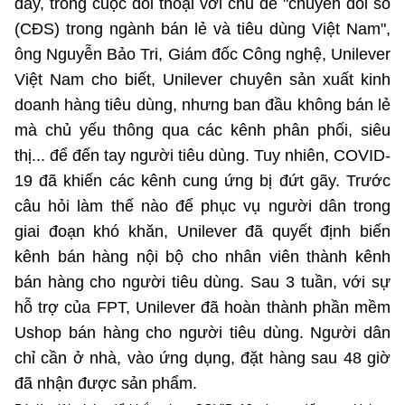
đây, trong cuộc đối thoại với chủ đề "chuyển đổi số
Chọn ngôn ngữ
(CĐS) trong ngành bán lẻ và tiêu dùng Việt Nam",
Vietnamese
English
ông Nguyễn Bảo Tri, Giám đốc Công nghệ, Unilever
Việt Nam cho biết, Unilever chuyên sản xuất kinh
doanh hàng tiêu dùng, nhưng ban đầu không bán lẻ
mà chủ yếu thông qua các kênh phân phối, siêu
BỘ KHOA HỌC VÀ CÔNG NGHỆ
thị... để đến tay người tiêu dùng. Tuy nhiên, COVID-
MINISTRY OF SCIENCE AND TECHNOLOGY
19 đã khiến các kênh cung ứng bị đứt gãy. Trước
Điều khoản sử dụng
Theo dõi MST:
Góp ý
câu hỏi làm thế nào để phục vụ người dân trong
giai đoạn khó khăn, Unilever đã quyết định biến
Cơ quan chủ quản: Bộ Khoa học và Công nghệ (MST)
kênh bán hàng nội bộ cho nhân viên thành kênh
Chịu trách nhiệm nội dung: Nguyễn Thị Hải Hằng
bán hàng cho người tiêu dùng. Sau 3 tuần, với sự
Giám đốc Trung tâm Truyền thông Khoa học và Công nghệ.
hỗ trợ của FPT, Unilever đã hoàn thành phần mềm
Liên hệ
Địa chỉ: Ban Biên tập Cổng TTĐT - 18 Nguyễn Du, TP. Hà Nội
Ushop bán hàng cho người tiêu dùng. Người dân
Điện thoại: 024 3936 9506
chỉ cần ở nhà, vào ứng dụng, đặt hàng sau 48 giờ
Email:
stc@mst.gov.vn
đã nhận được sản phẩm.
©2026 Bản quyền thuộc Bộ Khoa Học và Công Nghệ