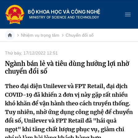
BỘ KHOA HỌC VÀ CÔNG NGHỆ
MINISTRY OF SCIENCE AND TECHNOLOGY
Nhiệm vụ trọng tâm
Chuyển đổi số
Thứ bảy, 17/12/2022 12:51
Danh mục
Ngành bán lẻ và tiêu dùng hưởng lợi nhờ
chuyển đổi số
Trang chủ
Theo đại diện Unilever và FPT Retail, đại dịch
Giới thiệu
COVID-19 đã khiến 2 đơn vị này gặp rất nhiều
Chức năng nhiệm vụ
Tin tức sự kiện
khó khăn để vận hành theo cách truyền thống.
Tuy nhiên, nhờ ứng dụng công nghệ để chuyển
Dịch vụ công
Cơ cấu tổ chức
Khoa học và Công nghệ
đổi số, Unilever và FPT Retail đã "hái quả
ngọt" khi tăng chất lượng phục vụ, giảm chi
Hệ thống văn bản
Lịch sử phát triển
Đổi mới sáng tạo
phí và làm hài lòng khách hàng hơn.